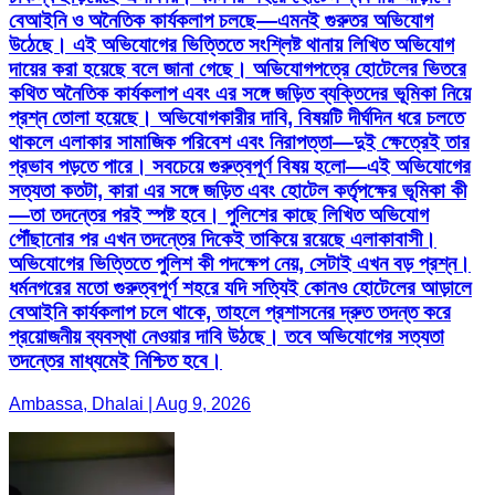
বেআইনি ও অনৈতিক কার্যকলাপ চলছে—এমনই গুরুতর অভিযোগ
উঠেছে। এই অভিযোগের ভিত্তিতে সংশ্লিষ্ট থানায় লিখিত অভিযোগ
দায়ের করা হয়েছে বলে জানা গেছে। অভিযোগপত্রে হোটেলের ভিতরে
কথিত অনৈতিক কার্যকলাপ এবং এর সঙ্গে জড়িত ব্যক্তিদের ভূমিকা নিয়ে
প্রশ্ন তোলা হয়েছে। অভিযোগকারীর দাবি, বিষয়টি দীর্ঘদিন ধরে চলতে
থাকলে এলাকার সামাজিক পরিবেশ এবং নিরাপত্তা—দুই ক্ষেত্রেই তার
প্রভাব পড়তে পারে। সবচেয়ে গুরুত্বপূর্ণ বিষয় হলো—এই অভিযোগের
সত্যতা কতটা, কারা এর সঙ্গে জড়িত এবং হোটেল কর্তৃপক্ষের ভূমিকা কী
—তা তদন্তের পরই স্পষ্ট হবে। পুলিশের কাছে লিখিত অভিযোগ
পৌঁছানোর পর এখন তদন্তের দিকেই তাকিয়ে রয়েছে এলাকাবাসী।
অভিযোগের ভিত্তিতে পুলিশ কী পদক্ষেপ নেয়, সেটাই এখন বড় প্রশ্ন।
ধর্মনগরের মতো গুরুত্বপূর্ণ শহরে যদি সত্যিই কোনও হোটেলের আড়ালে
বেআইনি কার্যকলাপ চলে থাকে, তাহলে প্রশাসনের দ্রুত তদন্ত করে
প্রয়োজনীয় ব্যবস্থা নেওয়ার দাবি উঠছে। তবে অভিযোগের সত্যতা
তদন্তের মাধ্যমেই নিশ্চিত হবে।
Ambassa, Dhalai | Aug 9, 2026