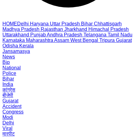
HOME
Delhi
Haryana
Uttar Pradesh
Bihar
Chhattisgarh
Madhya Pradesh
Rajasthan
Jharkhand
Himachal Pradesh
Uttarakhand
Punjab
Andhra Pradesh
Telangana
Tamil Nadu
Karnataka
Maharashtra
Assam
West Bengal
Tripura
Gujarat
Odisha
Kerala
Jansamasya
News
Bjp
National
Police
Bihar
India
कांग्रेस
बीजेपी
Gujarat
Accident
Congress
Modi
Delhi
Viral
मारपीट