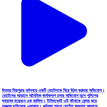
উত্তর ত্রিপুরার ধর্মনগরে একটি হোটেলকে ঘিরে উঠল গুরুতর অভিযোগ।
হোটেলের আড়ালে অনৈতিক কার্যকলাপ চলার অভিযোগ তুলে পুলিশের
দ্বারস্থ হয়েছেন এক ব্যক্তি। ইতিমধ্যেই এই ঘটনাকে কেন্দ্র করে
চাঞ্চল্য ছড়িয়েছে এলাকায়। ধর্মনগর শহরে হোটেল ব্যবসার আড়ালে