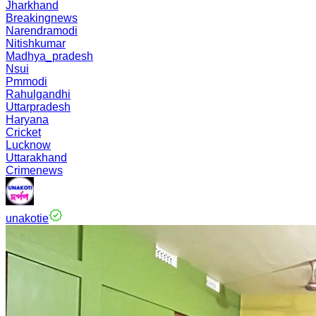
Jharkhand
Breakingnews
Narendramodi
Nitishkumar
Madhya_pradesh
Nsui
Pmmodi
Rahulgandhi
Uttarpradesh
Haryana
Cricket
Lucknow
Uttarakhand
Crimenews
unakotie