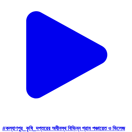
#কল্যাণপুর_কৃষি_দপ্তরের অধীনস্থ বিভিন্ন গ্রাম পঞ্চায়েত ও ভিলেজ