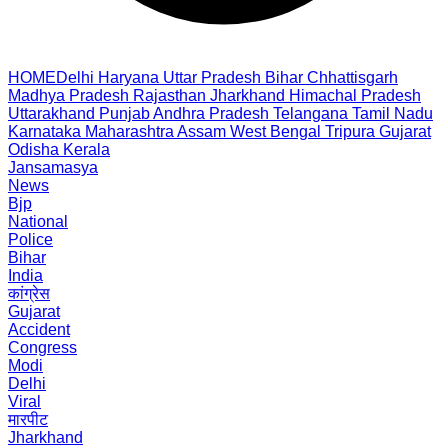
HOME
Delhi
Haryana
Uttar Pradesh
Bihar
Chhattisgarh
Madhya Pradesh
Rajasthan
Jharkhand
Himachal Pradesh
Uttarakhand
Punjab
Andhra Pradesh
Telangana
Tamil Nadu
Karnataka
Maharashtra
Assam
West Bengal
Tripura
Gujarat
Odisha
Kerala
Jansamasya
News
Bjp
National
Police
Bihar
India
कांग्रेस
Gujarat
Accident
Congress
Modi
Delhi
Viral
मारपीट
Jharkhand