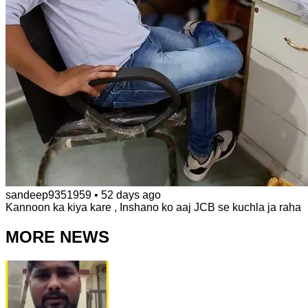
sandeep9351959
•
52 days ago
Kannoon ka kiya kare , Inshano ko aaj JCB se kuchla ja raha
MORE NEWS