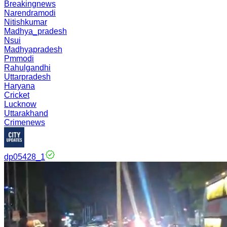
Breakingnews
Narendramodi
Nitishkumar
Madhya_pradesh
Nsui
Madhyapradesh
Pmmodi
Rahulgandhi
Uttarpradesh
Haryana
Cricket
Lucknow
Uttarakhand
Crimenews
dp05428_1