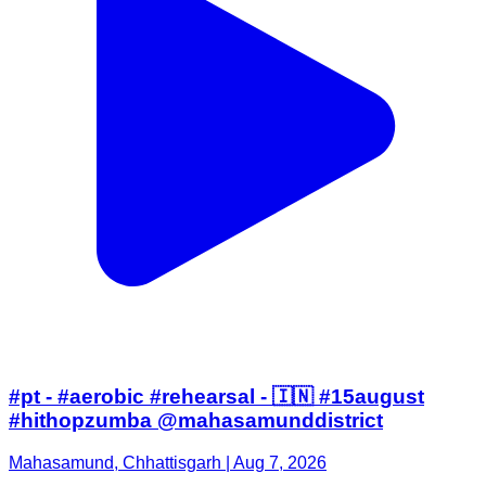
#pt - #aerobic #rehearsal - 🇮🇳 #15august
#hithopzumba @mahasamunddistrict
Mahasamund, Chhattisgarh | Aug 7, 2026