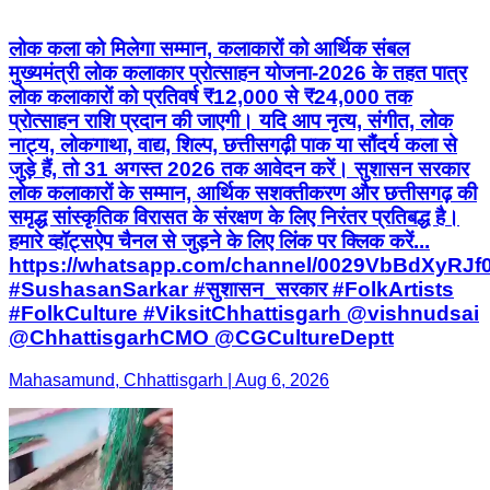
नाट्य, लोकगाथा, वाद्य, शिल्प, छत्तीसगढ़ी पाक या सौंदर्य कला से
जुड़े हैं, तो 31 अगस्त 2026 तक आवेदन करें। सुशासन सरकार
लोक कलाकारों के सम्मान, आर्थिक सशक्तीकरण और छत्तीसगढ़ की
समृद्ध सांस्कृतिक विरासत के संरक्षण के लिए निरंतर प्रतिबद्ध है।
हमारे व्हॉट्सऐप चैनल से जुड़ने के लिए लिंक पर क्लिक करें...
https://whatsapp.com/channel/0029VbBdXyRJ
#SushasanSarkar #सुशासन_सरकार #FolkArtists
#FolkCulture #ViksitChhattisgarh @vishnudsai
@ChhattisgarhCMO @CGCultureDeptt
Mahasamund, Chhattisgarh | Aug 6, 2026