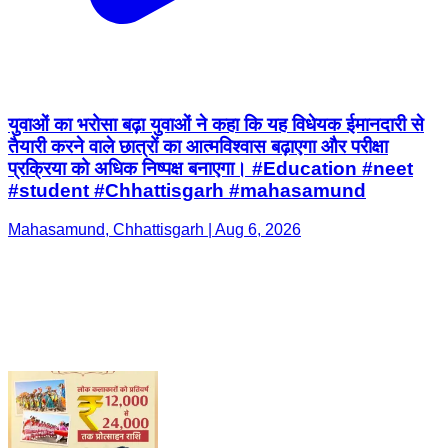
युवाओं का भरोसा बढ़ा युवाओं ने कहा कि यह विधेयक ईमानदारी से
तैयारी करने वाले छात्रों का आत्मविश्वास बढ़ाएगा और परीक्षा
प्रक्रिया को अधिक निष्पक्ष बनाएगा। #Education #neet
#student #Chhattisgarh #mahasamund
Mahasamund, Chhattisgarh | Aug 6, 2026