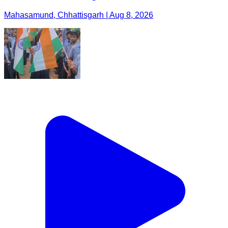
Mahasamund, Chhattisgarh | Aug 8, 2026