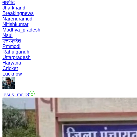
मारपीट
Jharkhand
Breakingnews
Narendramodi
Nitishkumar
Madhya_pradesh
Nsui
उत्तरप्रदेश
Pmmodi
Rahulgandhi
Uttarpradesh
Haryana
Cricket
Lucknow
jesus_me13