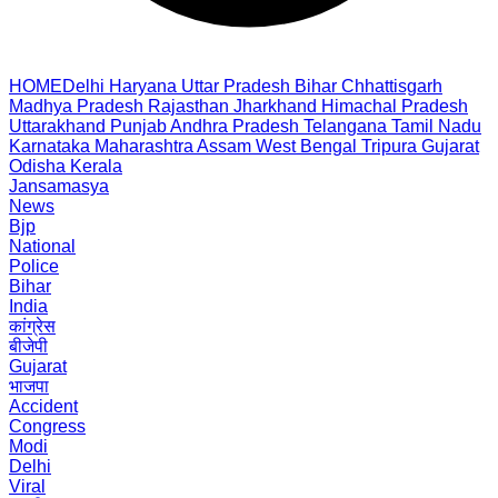
HOME
Delhi
Haryana
Uttar Pradesh
Bihar
Chhattisgarh
Madhya Pradesh
Rajasthan
Jharkhand
Himachal Pradesh
Uttarakhand
Punjab
Andhra Pradesh
Telangana
Tamil Nadu
Karnataka
Maharashtra
Assam
West Bengal
Tripura
Gujarat
Odisha
Kerala
Jansamasya
News
Bjp
National
Police
Bihar
India
कांग्रेस
बीजेपी
Gujarat
भाजपा
Accident
Congress
Modi
Delhi
Viral