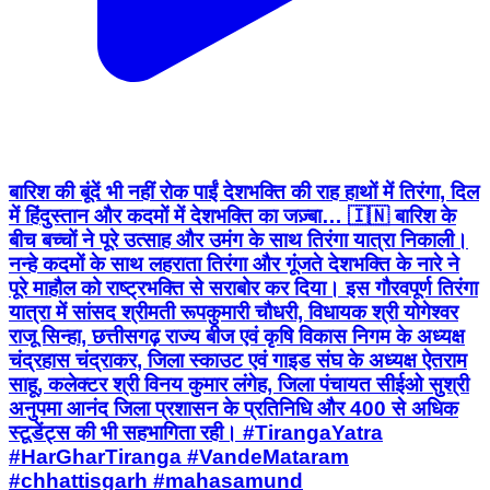
बारिश की बूंदें भी नहीं रोक पाईं देशभक्ति की राह हाथों में तिरंगा, दिल
में हिंदुस्तान और कदमों में देशभक्ति का जज़्बा… 🇮🇳 बारिश के
बीच बच्चों ने पूरे उत्साह और उमंग के साथ तिरंगा यात्रा निकाली।
नन्हे कदमों के साथ लहराता तिरंगा और गूंजते देशभक्ति के नारे ने
पूरे माहौल को राष्ट्रभक्ति से सराबोर कर दिया। इस गौरवपूर्ण तिरंगा
यात्रा में सांसद श्रीमती रूपकुमारी चौधरी, विधायक श्री योगेश्वर
राजू सिन्हा, छत्तीसगढ़ राज्य बीज एवं कृषि विकास निगम के अध्यक्ष
चंद्रहास चंद्राकर, जिला स्काउट एवं गाइड संघ के अध्यक्ष ऐतराम
साहू, कलेक्टर श्री विनय कुमार लंगेह, जिला पंचायत सीईओ सुश्री
अनुपमा आनंद जिला प्रशासन के प्रतिनिधि और 400 से अधिक
स्टूडेंट्स की भी सहभागिता रही। #TirangaYatra
#HarGharTiranga #VandeMataram
#chhattisgarh #mahasamund