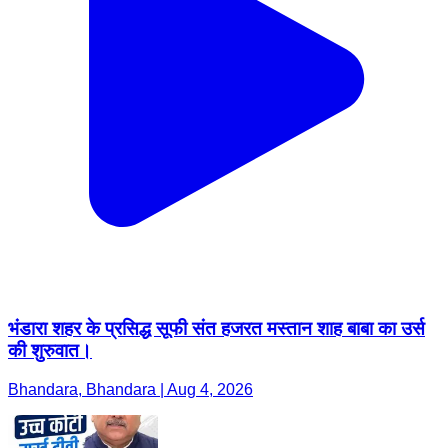
भंडारा शहर के प्रसिद्ध सूफी संत हजरत मस्तान शाह बाबा का उर्स
की शुरुवात।
Bhandara, Bhandara | Aug 4, 2026