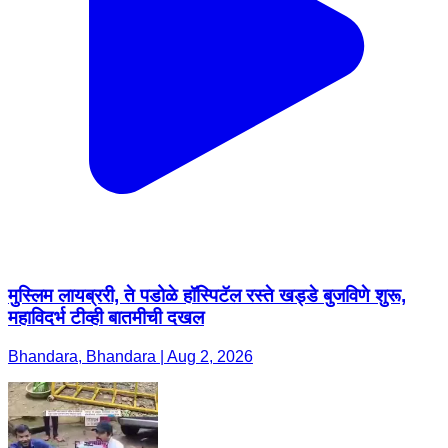
मुस्लिम लायब्ररी, ते पडोळे हॉस्पिटॅल रस्ते खड्डे बुजविणे शुरू,
महाविदर्भ टीव्ही बातमीची दखल
Bhandara, Bhandara | Aug 2, 2026