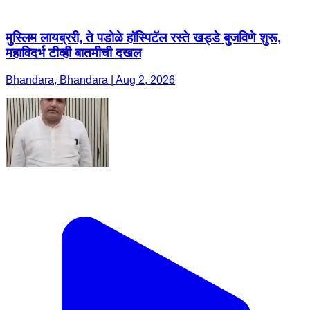
मुस्लिम लायब्ररी, ते पडोळे हॉस्पिटॅल रस्ते खड्डे बुजविणे शुरू,
महाविदर्भ टीव्ही बातमीची दखल
Bhandara, Bhandara | Aug 2, 2026