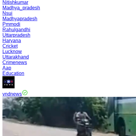
Nitishkumar
Madhya_pradesh
Nsui
Madhyapradesh
Pmmodi
Rahulgandhi
Uttarpradesh
Haryana
Cricket
Lucknow
Uttarakhand
Crimenews
Aap
Education
vndnews