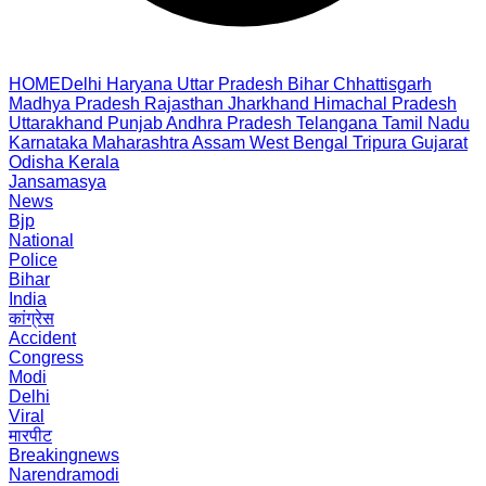
HOME
Delhi
Haryana
Uttar Pradesh
Bihar
Chhattisgarh
Madhya Pradesh
Rajasthan
Jharkhand
Himachal Pradesh
Uttarakhand
Punjab
Andhra Pradesh
Telangana
Tamil Nadu
Karnataka
Maharashtra
Assam
West Bengal
Tripura
Gujarat
Odisha
Kerala
Jansamasya
News
Bjp
National
Police
Bihar
India
कांग्रेस
Accident
Congress
Modi
Delhi
Viral
मारपीट
Breakingnews
Narendramodi