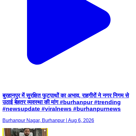
बुरहानपुर में सुरक्षित फुटपाथों का अभाव, राहगीरों ने नगर निगम से
उठाई बेहतर व्यवस्था की मांग #burhanpur #trending
#newsupdate #viralnews #burhanpurnews
Burhanpur Nagar, Burhanpur | Aug 6, 2026