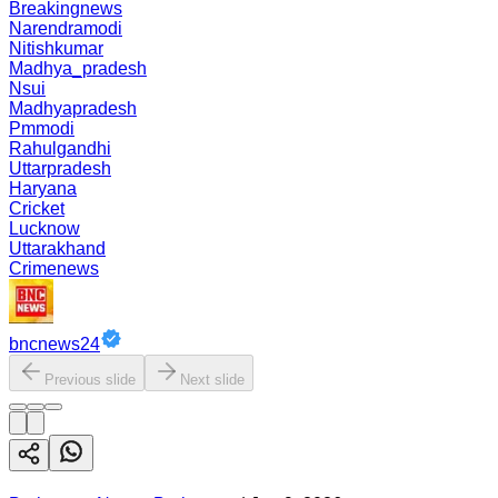
Breakingnews
Narendramodi
Nitishkumar
Madhya_pradesh
Nsui
Madhyapradesh
Pmmodi
Rahulgandhi
Uttarpradesh
Haryana
Cricket
Lucknow
Uttarakhand
Crimenews
bncnews24
Previous slide
Next slide