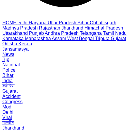
HOME
Delhi
Haryana
Uttar Pradesh
Bihar
Chhattisgarh
Madhya Pradesh
Rajasthan
Jharkhand
Himachal Pradesh
Uttarakhand
Punjab
Andhra Pradesh
Telangana
Tamil Nadu
Karnataka
Maharashtra
Assam
West Bengal
Tripura
Gujarat
Odisha
Kerala
Jansamasya
News
Bjp
National
Police
Bihar
India
कांग्रेस
Gujarat
Accident
Congress
Modi
Delhi
Viral
मारपीट
Jharkhand