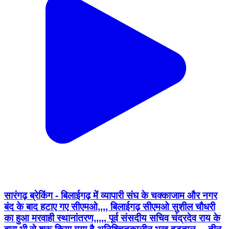
सारंगढ़ ब्रेकिंग - बिलाईगढ़ में व्यापारी संघ के चक्काजाम और नगर
बंद के बाद हटाए गए सीएमओ,,,, बिलाईगढ़ सीएमओ सुशील चौधरी
का हुआ मरवाही स्थानांतरण,,,,, पूर्व संसदीय सचिव चंद्रदेव राय के