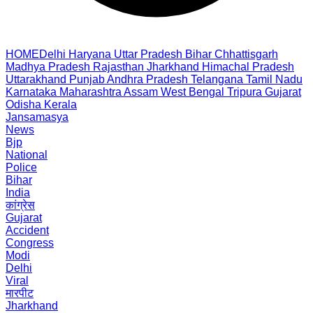
HOME
Delhi
Haryana
Uttar Pradesh
Bihar
Chhattisgarh
Madhya Pradesh
Rajasthan
Jharkhand
Himachal Pradesh
Uttarakhand
Punjab
Andhra Pradesh
Telangana
Tamil Nadu
Karnataka
Maharashtra
Assam
West Bengal
Tripura
Gujarat
Odisha
Kerala
Jansamasya
News
Bjp
National
Police
Bihar
India
कांग्रेस
Gujarat
Accident
Congress
Modi
Delhi
Viral
मारपीट
Jharkhand