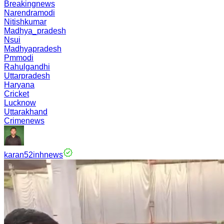
Breakingnews
Narendramodi
Nitishkumar
Madhya_pradesh
Nsui
Madhyapradesh
Pmmodi
Rahulgandhi
Uttarpradesh
Haryana
Cricket
Lucknow
Uttarakhand
Crimenews
karan52inhnews