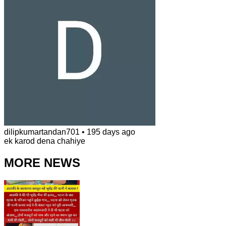
dilipkumartandan701
•
195 days ago
ek karod dena chahiye
MORE NEWS