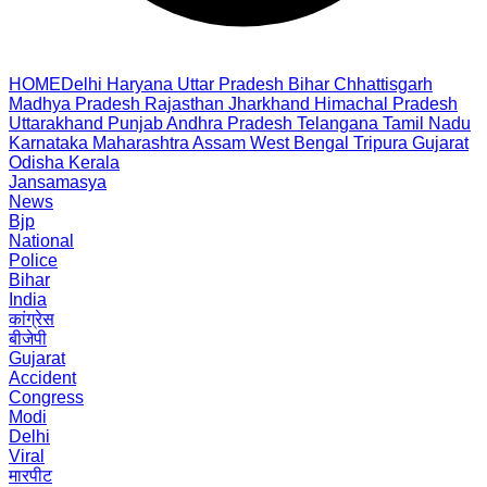
HOME
Delhi
Haryana
Uttar Pradesh
Bihar
Chhattisgarh
Madhya Pradesh
Rajasthan
Jharkhand
Himachal Pradesh
Uttarakhand
Punjab
Andhra Pradesh
Telangana
Tamil Nadu
Karnataka
Maharashtra
Assam
West Bengal
Tripura
Gujarat
Odisha
Kerala
Jansamasya
News
Bjp
National
Police
Bihar
India
कांग्रेस
बीजेपी
Gujarat
Accident
Congress
Modi
Delhi
Viral
मारपीट