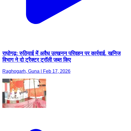
राघोगढ़: रुठियाई में अवैध उत्खनन परिवहन पर कार्रवाई, खनिज
विभाग ने दो ट्रैक्टर ट्रॉली ज़ब्त किए
Raghogarh, Guna | Feb 17, 2026