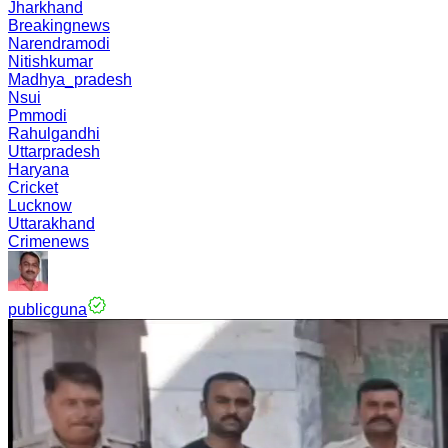
Jharkhand
Breakingnews
Narendramodi
Nitishkumar
Madhya_pradesh
Nsui
Pmmodi
Rahulgandhi
Uttarpradesh
Haryana
Cricket
Lucknow
Uttarakhand
Crimenews
publicguna