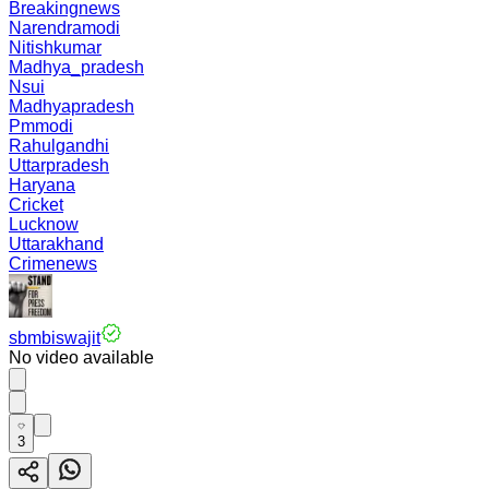
Breakingnews
Narendramodi
Nitishkumar
Madhya_pradesh
Nsui
Madhyapradesh
Pmmodi
Rahulgandhi
Uttarpradesh
Haryana
Cricket
Lucknow
Uttarakhand
Crimenews
sbmbiswajit
No video available
3