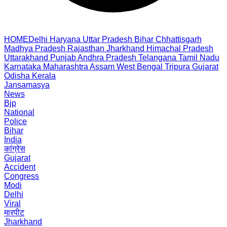
HOME
Delhi
Haryana
Uttar Pradesh
Bihar
Chhattisgarh
Madhya Pradesh
Rajasthan
Jharkhand
Himachal Pradesh
Uttarakhand
Punjab
Andhra Pradesh
Telangana
Tamil Nadu
Karnataka
Maharashtra
Assam
West Bengal
Tripura
Gujarat
Odisha
Kerala
Jansamasya
News
Bjp
National
Police
Bihar
India
कांग्रेस
Gujarat
Accident
Congress
Modi
Delhi
Viral
मारपीट
Jharkhand