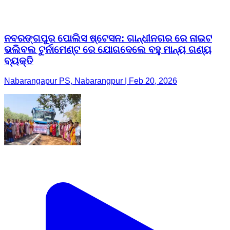
ନବରଙ୍ଗପୁର ପୋଲିସ ଷ୍ଟେସନ: ଗାନ୍ଧୀନଗର ରେ ନାଇଟ
ଭଲିବଲ ଟୁର୍ନାମେଣ୍ଟ ରେ ଯୋଗଦେଲେ ବହୁ ମାନ୍ୟ ଗଣ୍ୟ
ବ୍ୟକ୍ତି
Nabarangapur PS, Nabarangpur | Feb 20, 2026