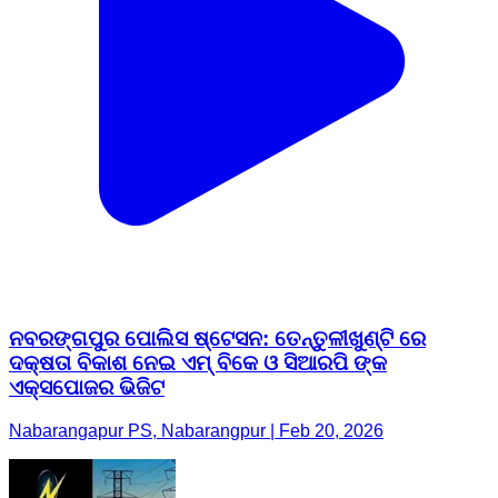
ନବରଙ୍ଗପୁର ପୋଲିସ ଷ୍ଟେସନ: ତେନ୍ତୁଳୀଖୁଣ୍ଟି ରେ
ଦକ୍ଷତା ବିକାଶ ନେଇ ଏମ୍ ବିକେ ଓ ସିଆରପି ଙ୍କ
ଏକ୍ସପୋଜର ଭିଜିଟ
Nabarangapur PS, Nabarangpur | Feb 20, 2026