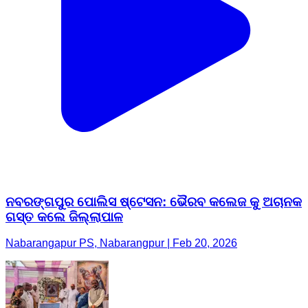
ନବରଙ୍ଗପୁର ପୋଲିସ ଷ୍ଟେସନ: ଭୈରବ କଲେଜ କୁ ଅଚାନକ
ଗସ୍ତ କଲେ ଜିଲ୍ଲାପାଳ
Nabarangapur PS, Nabarangpur | Feb 20, 2026