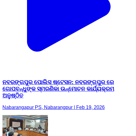
ନବରଙ୍ଗପୁର ପୋଲିସ ଷ୍ଟେସନ: ନବରଙ୍ଗପୁର ରେ
ଗୋପବନ୍ଧୁଙ୍କ ସ୍ମରଣିକା ଉନ୍ମୋଚନ କାର୍ଯ୍ୟକ୍ରମ
ଅନୁଷ୍ଠିତ
Nabarangapur PS, Nabarangpur | Feb 19, 2026