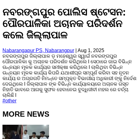
ନବରଙ୍ଗପୁର ପୋଲିସ ଷ୍ଟେସନ:
ପୌରପାଳିକା ଅଚାନକ ପରିଦର୍ଶନ
କଲେ ଜିଲ୍ଲାପାଳ
Nabarangapur PS, Nabarangpur
|
Aug 1, 2025
ନବରଙ୍ଗପୁର ଜିଲ୍ଲାପାଳ ଡ଼ ମହେଶ୍ୱର ସ୍ୱାଇଁ ନବରଙ୍ଗପୁର
ପୌରପାଳିକା କୁ ଅଚାନକ ପରିଦର୍ଶନ କରିଥିଲେ l ସେଠାରେ ଜାଇ ବିଭିନ୍ନ
ଉନ୍ନୟନ ମୂଳକ କାର୍ଯ୍ୟର ସମୀକ୍ଷା କରିଥିଲେ l ଚାଲିଥିବା ବିଭିନ୍ନ
ଉନ୍ନୟନ ମୂଳକ କାର୍ଯ୍ୟ କିପରି ଯଥାଶୀଘ୍ର ସମ୍ପୂର୍ଣ କରିବା ସହ ନୂତନ
କାର୍ଯ୍ୟ ର ଅଗ୍ରଗତି ନିମନ୍ତେ ସମ୍ପୃକ୍ତ ବିଭାଗୀୟ ଅଧିକାରୀ ଙ୍କୁ ନିର୍ଦେଶ
ଦେଇଥିଲେ l ଜିଲ୍ଲାପାଳ ଙ୍କ ବିଭିନ୍ନ କାର୍ଯ୍ୟାଳୟରେ ଅଚାନକ ଗସ୍ତ
ନିହାତି ଭାବରେ ଆଗକୁ ସୁଫଳ ହେବାନେଇ ବୁଦ୍ଧିଜୀବୀ ମହଲ ରେ ଚର୍ଚ୍ଚା
ଚାଲିଛି l
#
other
MORE NEWS