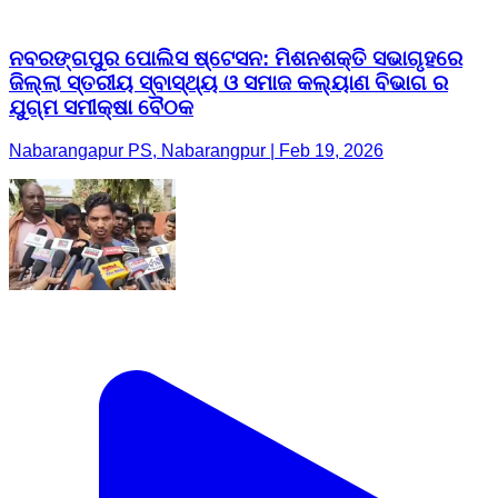
ନବରଙ୍ଗପୁର ପୋଲିସ ଷ୍ଟେସନ: ମିଶନଶକ୍ତି ସଭାଗୃହରେ
ଜିଲ୍ଲା ସ୍ତରୀୟ ସ୍ବାସ୍ଥ୍ୟ ଓ ସମାଜ କଲ୍ୟାଣ ବିଭାଗ ର
ଯୁଗ୍ମ ସମୀକ୍ଷା ବୈଠକ
Nabarangapur PS, Nabarangpur | Feb 19, 2026