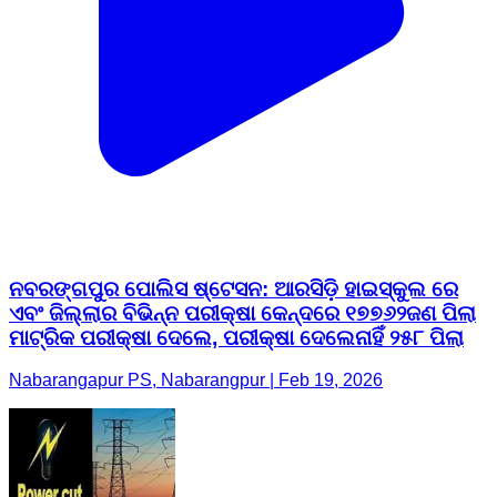
ନବରଙ୍ଗପୁର ପୋଲିସ ଷ୍ଟେସନ: ଆରସିଡ଼ି ହାଇସ୍କୁଲ ରେ
ଏବଂ ଜିଲ୍ଲାର ବିଭିନ୍ନ ପରୀକ୍ଷା କେନ୍ଦରେ ୧୭୭୬୨ଜଣ ପିଲା
ମାଟ୍ରିକ ପରୀକ୍ଷା ଦେଲେ, ପରୀକ୍ଷା ଦେଲେନାହିଁ ୨୫୮ ପିଲା
Nabarangapur PS, Nabarangpur | Feb 19, 2026