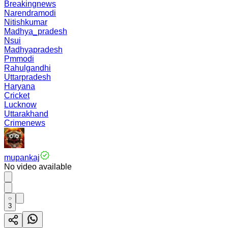
Breakingnews
Narendramodi
Nitishkumar
Madhya_pradesh
Nsui
Madhyapradesh
Pmmodi
Rahulgandhi
Uttarpradesh
Haryana
Cricket
Lucknow
Uttarakhand
Crimenews
mupankaj
No video available
3