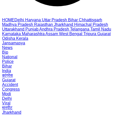
HOME
Delhi
Haryana
Uttar Pradesh
Bihar
Chhattisgarh
Madhya Pradesh
Rajasthan
Jharkhand
Himachal Pradesh
Uttarakhand
Punjab
Andhra Pradesh
Telangana
Tamil Nadu
Karnataka
Maharashtra
Assam
West Bengal
Tripura
Gujarat
Odisha
Kerala
Jansamasya
News
Bjp
National
Police
Bihar
India
कांग्रेस
Gujarat
Accident
Congress
Modi
Delhi
Viral
मारपीट
Jharkhand