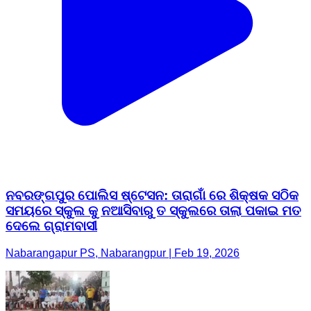
ନବରଙ୍ଗପୁର ପୋଲିସ ଷ୍ଟେସନ: ତାରାଗାଁ ରେ ଶିକ୍ଷକ ସଠିକ
ସମୟରେ ସ୍କୁଲ କୁ ନଆସିବାରୁ ତ ସ୍କୁଲରେ ତାଲା ପକାଇ ମତ
ଦେଲେ ଗ୍ରାମବାସୀ
Nabarangapur PS, Nabarangpur | Feb 19, 2026