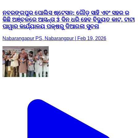
ନବରଙ୍ଗପୁର ପୋଲିସ ଷ୍ଟେସନ: ଗୌଡ଼ ସାହି ଏବଂ ସହର ର
କିଛି ଅଞ୍ଚଳରେ ଆସନ୍ତା 3 ଦିନ ଧରି ହେବ ବିଦ୍ୟୁତ କାଟ, ଟାଟା
ପାୱାର କାର୍ଯ୍ୟାଳୟ ପକ୍ଷରୁ ଦିଆଗଲା ସୁଚନା
Nabarangapur PS, Nabarangpur | Feb 19, 2026