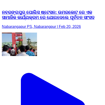
ନବରଙ୍ଗପୁର ପୋଲିସ ଷ୍ଟେସନ: ଉମରକୋଟ ରେ ଏକ
ସାମାଜିକ କାର୍ଯ୍ୟକ୍ରମ ରେ ଯୋଗଦେଲେ ପୂର୍ବତନ ସାଂସଦ
Nabarangapur PS, Nabarangpur | Feb 20, 2026