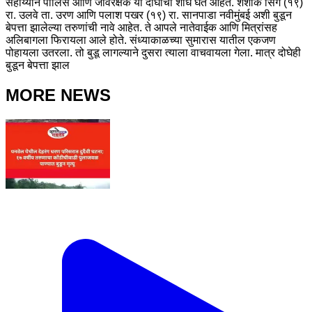
सहाय्याने पोलिस आणि जीवरक्षक या दोघांचा शोध घेत आहेत. शशांक सिंग (१९)
रा. उलवे ता. उरण आणि पलाश पखर (१९) रा. सानपाडा नवीमुंबई अशी बुडून
बेपत्ता झालेल्या तरुणांची नावे आहेत. ते आपले नातेवाईक आणि मित्रांसह
अलिबागला फिरायला आले होते. संध्याकाळच्या सुमारास यातील एकजण
पोहायला उतरला. तो बुडू लागल्याने दुसरा त्याला वाचवायला गेला. मात्र दोघेही
बुडून बेपत्ता झाल
MORE NEWS