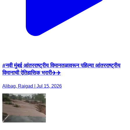
#नवी मुंबई आंतरराष्ट्रीय विमानतळावरून पहिल्या आंतरराष्ट्रीय
विमानाची ऐतिहासिक भरारी✈️✈️
Alibag, Raigad | Jul 15, 2026