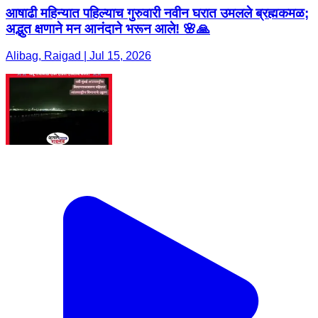
आषाढी महिन्यात पहिल्याच गुरुवारी नवीन घरात उमलले ब्रह्मकमळ;
अद्भुत क्षणाने मन आनंदाने भरून आले! 🌸🙏
Alibag, Raigad | Jul 15, 2026