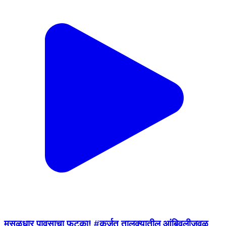
मुसळधार पावसाचा फटका! #कर्जत तालुक्यातील आंबिवलीजवळ