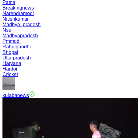
Patna
Breakingnews
Narendramodi
Nitishkumar
Madhya_pradesh
Nsui
Madhyapradesh
Pmmodi
Rahulgandhi
Bhopal
Uttarpradesh
Haryana
Hardoi
Cricket
kulabanews