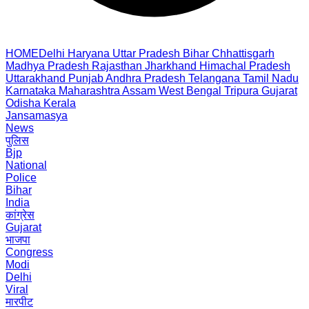
HOME
Delhi
Haryana
Uttar Pradesh
Bihar
Chhattisgarh
Madhya Pradesh
Rajasthan
Jharkhand
Himachal Pradesh
Uttarakhand
Punjab
Andhra Pradesh
Telangana
Tamil Nadu
Karnataka
Maharashtra
Assam
West Bengal
Tripura
Gujarat
Odisha
Kerala
Jansamasya
News
पुलिस
Bjp
National
Police
Bihar
India
कांग्रेस
Gujarat
भाजपा
Congress
Modi
Delhi
Viral
मारपीट