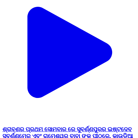
ଶ୍ରାବଣର ପ୍ରଥମ ସୋମବାର ରେ ସୁବର୍ଣ୍ଣପୁରର ଇଷ୍ଟଦେବ
ସୁବର୍ଣ୍ଣମେରୁ ଏବଂ ରାମେଶ୍ୱର ବାବା ଙ୍କ ପୀଠରେ, କାଉଡିଆ