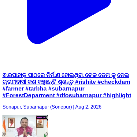
ଵାରପାହାଡ଼ ପୀଠରେ ନିର୍ମାଣ ହୋଇଥିବା ଚେକ ଡେମ କୁ ନେଇ
ଗ୍ରାମବାସୀ କଣ କହୁଛନ୍ତି ଶୁଣନ୍ତୁ #rishitv #checkdam
#farmer #tarbha #subarnapur
#ForestDeparment #dfosubarnapur #highlight
Sonapur, Subarnapur (Sonepur) | Aug 2, 2026