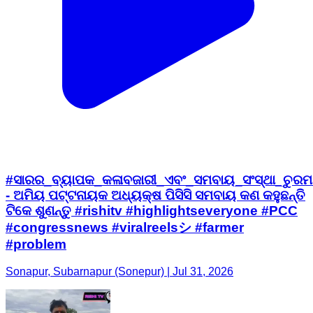
#ସାରର_ବ୍ୟାପକ_କଳାବଜାରୀ_ଏବଂ_ସମବାୟ_ସଂସ୍ଥା_ଚୁରମା
- ଅମିୟ ପଟ୍ଟନାୟକ ଅଧ୍ୟକ୍ଷ ପିସିସି ସମବାୟ କଣ କହୁଛନ୍ତି
ଟିକେ ଶୁଣନ୍ତୁ #rishitv #highlightseveryone #PCC
#congressnews #viralreelsシ #farmer
#problem
Sonapur, Subarnapur (Sonepur) | Jul 31, 2026