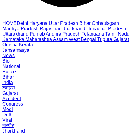
HOME
Delhi
Haryana
Uttar Pradesh
Bihar
Chhattisgarh
Madhya Pradesh
Rajasthan
Jharkhand
Himachal Pradesh
Uttarakhand
Punjab
Andhra Pradesh
Telangana
Tamil Nadu
Karnataka
Maharashtra
Assam
West Bengal
Tripura
Gujarat
Odisha
Kerala
Jansamasya
News
Bjp
National
Police
Bihar
India
कांग्रेस
Gujarat
Accident
Congress
Modi
Delhi
Viral
मारपीट
Jharkhand