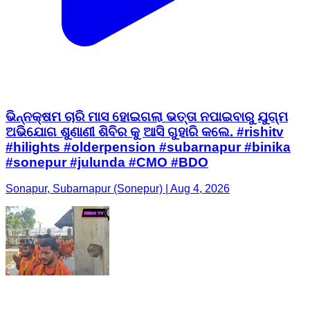
ଭିନ୍ନକ୍ଷମ ଚାରି ମାସ ହୋଇଗଲା ଭତ୍ତା ନପାଇବାରୁ ଯୁଗ୍ମ
ଅଭିଯୋଗ ଶୁଣାଣୀ ଶିବିର କୁ ଆସି ଗୁହାରି କଲେ. #rishitv
#hilights #olderpension #subarnapur #binika
#sonepur #julunda #CMO #BDO
Sonapur, Subarnapur (Sonepur) | Aug 4, 2026