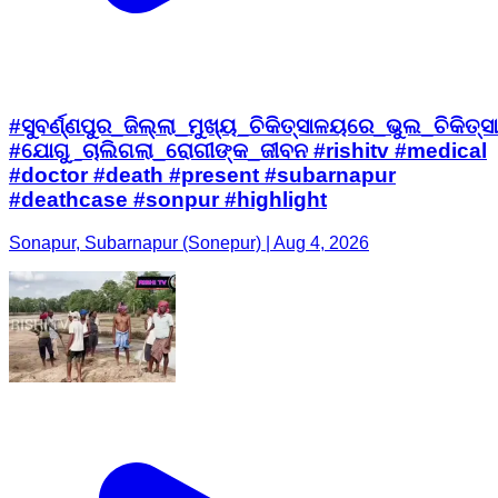
#ସୁବର୍ଣ୍ଣପୁର_ଜିଲ୍ଲା_ମୁଖ୍ୟ_ଚିକିତ୍ସାଳୟରେ_ଭୁଲ_ଚିକିତ୍ସା
#ଯୋଗୁ_ଚାଲିଗଲା_ରୋଗୀଙ୍କ_ଜୀବନ #rishitv #medical
#doctor #death #present #subarnapur
#deathcase #sonpur #highlight
Sonapur, Subarnapur (Sonepur) | Aug 4, 2026