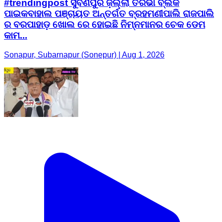
#trendingpost ସୁବର୍ଣପୁର ଜ଼ିଲ୍ଲା ତରଭା ବ୍ଲକ
ପାଇକବାହାଲ ପଞ୍ଚାୟତ ଅନ୍ତର୍ଗତ ବ୍ରହମଣୀପାଲି ରାଜପାଲି
ର ବରପାହାଡ଼ ଖୋଲ ରେ ହୋଇଛି ନିମ୍ନମାନର ଚେକ ଡେମ
କାମ...
Sonapur, Subarnapur (Sonepur) | Aug 1, 2026