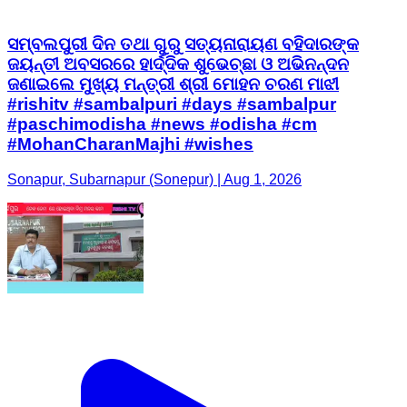
ସମ୍ବଲପୁରୀ ଦିନ ତଥା ଗୁରୁ ସତ୍ୟନାରାୟଣ ବହିଦାରଙ୍କ
ଜୟନ୍ତୀ ଅବସରରେ ହାର୍ଦ୍ଦିକ ଶୁଭେଚ୍ଛା ଓ ଅଭିନନ୍ଦନ
ଜଣାଇଲେ ମୁଖ୍ୟ ମନ୍ତ୍ରୀ ଶ୍ରୀ ମୋହନ ଚରଣ ମାଝୀ
#rishitv #sambalpuri #days #sambalpur
#paschimodisha #news #odisha #cm
#MohanCharanMajhi #wishes
Sonapur, Subarnapur (Sonepur) | Aug 1, 2026