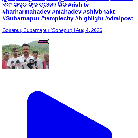
ଏବଂ ଭକ୍ତ ଙ୍କ ପ୍ରବଳ ଭିଡ #rishitv
#harharmahadev #mahadev #shivbhakt
#Subarnapur #templecity #highlight #viralpost
Sonapur, Subarnapur (Sonepur) | Aug 4, 2026