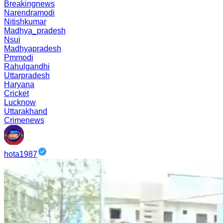
Breakingnews
Narendramodi
Nitishkumar
Madhya_pradesh
Nsui
Madhyapradesh
Pmmodi
Rahulgandhi
Uttarpradesh
Haryana
Cricket
Lucknow
Uttarakhand
Crimenews
hota1987