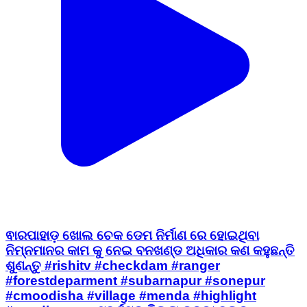
ଵାରପାହାଡ଼ ଖୋଲ ଚେକ ଡେମ ନିର୍ମାଣ ରେ ହୋଇଥିବା
ନିମ୍ନମାନର କାମ କୁ ନେଇ ବନଖଣ୍ଡ ଅଧିକାର କଣ କହୁଛନ୍ତି
ଶୁଣନ୍ତୁ #rishitv #checkdam #ranger
#forestdeparment #subarnapur #sonepur
#cmoodisha #village #menda #highlight