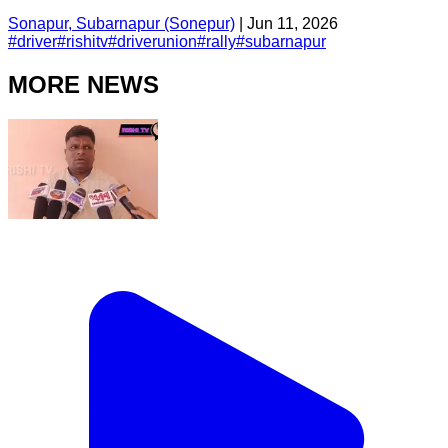
Sonapur, Subarnapur (Sonepur)
|
Jun 11, 2026
#
driver
#
rishitv
#
driverunion
#
rally
#
subarnapur
MORE NEWS