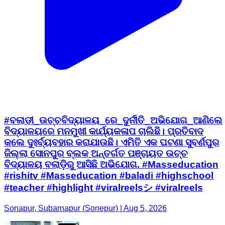
#ବଲାଡୀ_ଉଚ୍ଚବିଦ୍ୟାଳୟ_ରେ_ଦୁର୍ନୀତି_ଅଭିଯୋଗ_ଆଣିଲେ
ବିଦ୍ୟାଳୟରେ ମନମୁଖୀ କାର୍ଯ୍ୟକଳାପ ଚାଲିଛି। ପ୍ରତିବାଦ
କଲେ ଦୁଃର୍ବ୍ୟବହାର କରାଯାଉଛି। ଏମିତି ଏକ ଘଟଣା ସୁବର୍ଣପୁର
ଜିଲ୍ଲା ସୋନପୁର ବ୍ଲକ ଅନ୍ତର୍ଗତ ପଞ୍ଚାୟତ ଉଚ୍ଚ
ବିଦ୍ୟାଳୟ ବଲାଡ଼ିରୁ ଆସିଛି ଅଭିଯୋଗ. #Masseducation
#rishitv #Masseducation #baladi #highschool
#teacher #highlight #viralreelsシ #viralreels
Sonapur, Subarnapur (Sonepur) | Aug 5, 2026