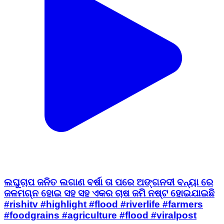
ଲଘୁଚାପ ଜନିତ ଲଗାଣ ବର୍ଷା ତା ପରେ ଅଙ୍ଗନଦୀ ବନ୍ୟା ରେ
ଜଳମଗ୍ନ ହୋଇ ସହ ସହ ଏକର ଚାଷ ଜମି ନଷ୍ଟ ହୋଇଯାଇଛି
#rishitv #highlight #flood #riverlife #farmers
#foodgrains #agriculture #flood #viralpost