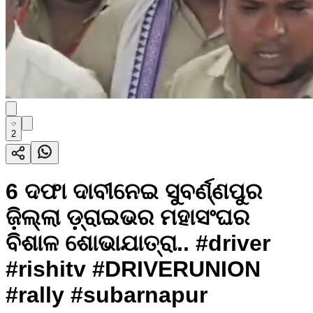
2
6 ଦଫା ଦାବୀନେଇ ସୁବର୍ଣ୍ଣପୁର
ଜ଼ିଲ୍ଲା ଡ଼୍ରାଇଭର ମହାସଂଘର
ବିଶାଳ ଶୋଭାଯାତ୍ରା.. #driver
#rishitv #DRIVERUNION
#rally #subarnapur