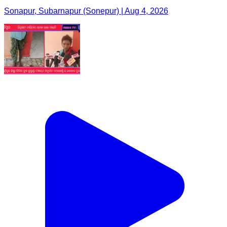
Sonapur, Subarnapur (Sonepur) | Aug 4, 2026