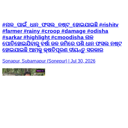
#ନାଳ_ପାଇଁ_ଧାନ_ଫସଲ_ନଷ୍ଟ_ହୋଇଯାଇଛି #rishitv
#farmer #rainy #croop #damage #odisha
#sarkar #highlight #cmoodisha ନାଳ
ପୋତିହୋଇଯିବାରୁ ବର୍ଷା ଜଳ ଜମିରେ ପଶି ଧାନ ଫସଲ ନଷ୍ଟ
ହୋଇଯାଇଛି ଆମକୁ କ୍ଷତିପୂରଣ ଦୀୟନ୍ତୁ ସରକାର
Sonapur, Subarnapur (Sonepur) | Jul 30, 2026