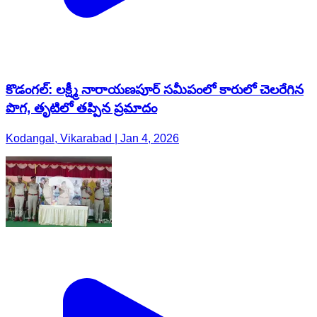
కొడంగల్: లక్ష్మీ నారాయణపూర్ సమీపంలో కారులో చెలరేగిన
పొగ, తృటిలో తప్పిన ప్రమాదం
Kodangal, Vikarabad | Jan 4, 2026