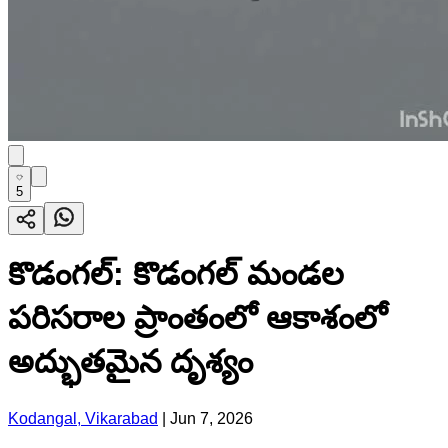
5
కొడంగల్: కొడంగల్ మండల
పరిసరాల ప్రాంతంలో ఆకాశంలో
అద్భుతమైన దృశ్యం
Kodangal, Vikarabad
|
Jun 7, 2026