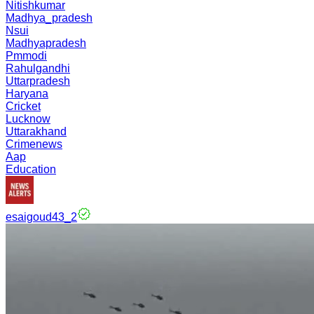
Nitishkumar
Madhya_pradesh
Nsui
Madhyapradesh
Pmmodi
Rahulgandhi
Uttarpradesh
Haryana
Cricket
Lucknow
Uttarakhand
Crimenews
Aap
Education
esaigoud43_2