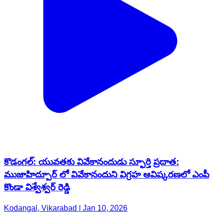
కొడంగల్: యువతకు వివేకానందుడు స్ఫూర్తి ప్రదాత:
ముజాహిద్పూర్ లో వివేకానందుని విగ్రహ ఆవిష్కరణలో ఎంపీ
కొండా విశ్వేశ్వర్ రెడ్డి
Kodangal, Vikarabad | Jan 10, 2026