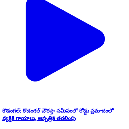
కొడంగల్: కొడంగల్ చౌరస్తా సమీపంలో రోడ్డు ప్రమాదంలో
వ్యక్తికి గాయాలు, ఆస్పత్రికి తరలింపు