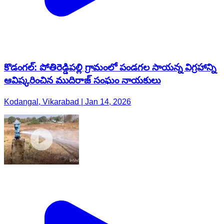
కొడంగల్: పోతిరెడ్డిపల్లి గ్రామంలో పండగల సాయన్న విగ్రహాన్ని
ఆవిష్కరించిన ముదిరాజ్ సంఘం నాయకులు
Kodangal, Vikarabad | Jan 14, 2026