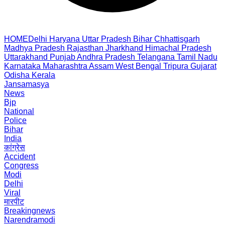
HOME
Delhi
Haryana
Uttar Pradesh
Bihar
Chhattisgarh
Madhya Pradesh
Rajasthan
Jharkhand
Himachal Pradesh
Uttarakhand
Punjab
Andhra Pradesh
Telangana
Tamil Nadu
Karnataka
Maharashtra
Assam
West Bengal
Tripura
Gujarat
Odisha
Kerala
Jansamasya
News
Bjp
National
Police
Bihar
India
कांग्रेस
Accident
Congress
Modi
Delhi
Viral
मारपीट
Breakingnews
Narendramodi