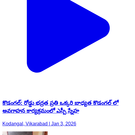
కొడంగల్: రోడ్డు భద్రత ప్రతి ఒక్కరి బాధ్యత కొడంగల్ లో
అవగాహన కార్యక్రమంలో ఎస్పీ స్నేహ
Kodangal, Vikarabad | Jan 3, 2026