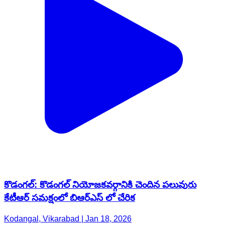
కొడంగల్: కొడంగల్ నియోజకవర్గానికి చెందిన పలువురు
కేటీఆర్ సమక్షంలో బిఆర్ఎస్ లో చేరిక
Kodangal, Vikarabad | Jan 18, 2026