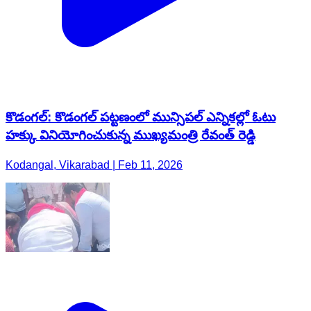
కొడంగల్: కొడంగల్ పట్టణంలో మున్సిపల్ ఎన్నికల్లో ఓటు
హక్కు వినియోగించుకున్న ముఖ్యమంత్రి రేవంత్ రెడ్డి
Kodangal, Vikarabad | Feb 11, 2026