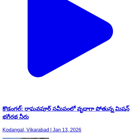
కొడంగల్: రాఘవపూర్ సమీపంలో వృధాగా పోతున్న మిషన్
భగీరథ నీరు
Kodangal, Vikarabad | Jan 13, 2026