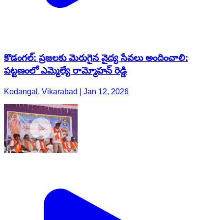
కొడంగల్: ప్రజలకు మెరుగైన వైద్య సేవలు అందించాలి:
పట్టణంలో ఎమ్మెల్యే రామ్మోహన్ రెడ్డి
Kodangal, Vikarabad | Jan 12, 2026