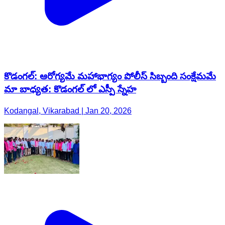
కొడంగల్: ఆరోగ్యమే మహాభాగ్యం పోలీస్ సిబ్బంది సంక్షేమమే
మా బాధ్యత: కొడంగల్ లో ఎస్పీ స్నేహ
Kodangal, Vikarabad | Jan 20, 2026