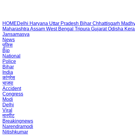
HOME
Delhi
Haryana
Uttar Pradesh
Bihar
Chhattisgarh
Madhy
Maharashtra
Assam
West Bengal
Tripura
Gujarat
Odisha
Kera
Jansamasya
News
पुलिस
Bjp
National
Police
Bihar
India
कांग्रेस
भाजपा
Accident
Congress
Modi
Delhi
Viral
मारपीट
Breakingnews
Narendramodi
Nitishkumar