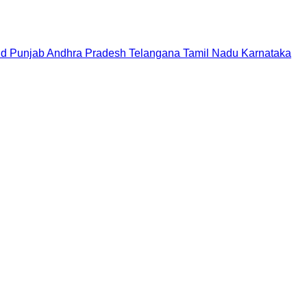
nd
Punjab
Andhra Pradesh
Telangana
Tamil Nadu
Karnataka