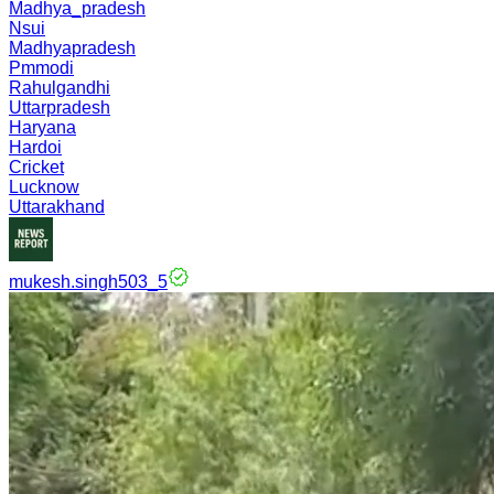
Madhya_pradesh
Nsui
Madhyapradesh
Pmmodi
Rahulgandhi
Uttarpradesh
Haryana
Hardoi
Cricket
Lucknow
Uttarakhand
mukesh.singh503_5