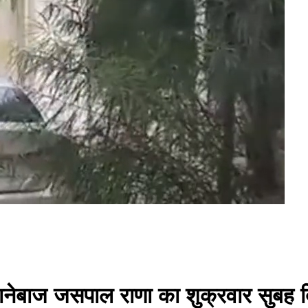
िशानेबाज जसपाल राणा का शुक्रवार सुबह दि