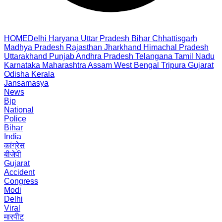
HOME
Delhi
Haryana
Uttar Pradesh
Bihar
Chhattisgarh
Madhya Pradesh
Rajasthan
Jharkhand
Himachal Pradesh
Uttarakhand
Punjab
Andhra Pradesh
Telangana
Tamil Nadu
Karnataka
Maharashtra
Assam
West Bengal
Tripura
Gujarat
Odisha
Kerala
Jansamasya
News
Bjp
National
Police
Bihar
India
कांग्रेस
बीजेपी
Gujarat
Accident
Congress
Modi
Delhi
Viral
मारपीट