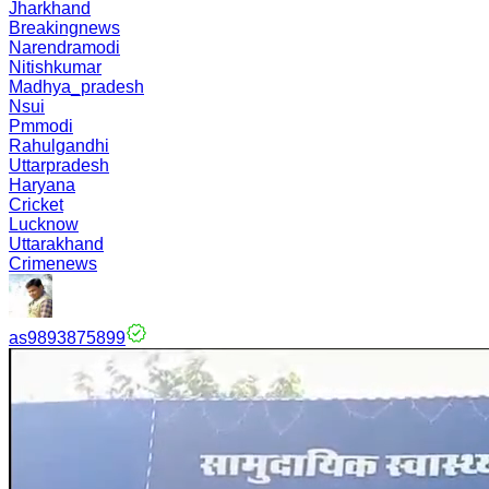
Jharkhand
Breakingnews
Narendramodi
Nitishkumar
Madhya_pradesh
Nsui
Pmmodi
Rahulgandhi
Uttarpradesh
Haryana
Cricket
Lucknow
Uttarakhand
Crimenews
as9893875899