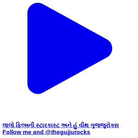
લાલો ફિલ્મની સ્ટારકાસ્ટ અને હું વીથ ગુજ્જુરોક્સ
Follow me and @thegujjurocks