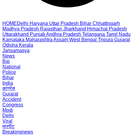
HOME
Delhi
Haryana
Uttar Pradesh
Bihar
Chhattisgarh
Madhya Pradesh
Rajasthan
Jharkhand
Himachal Pradesh
Uttarakhand
Punjab
Andhra Pradesh
Telangana
Tamil Nadu
Karnataka
Maharashtra
Assam
West Bengal
Tripura
Gujarat
Odisha
Kerala
Jansamasya
News
Bjp
National
Police
Bihar
India
कांग्रेस
Gujarat
Accident
Congress
Modi
Delhi
Viral
मारपीट
Breakingnews