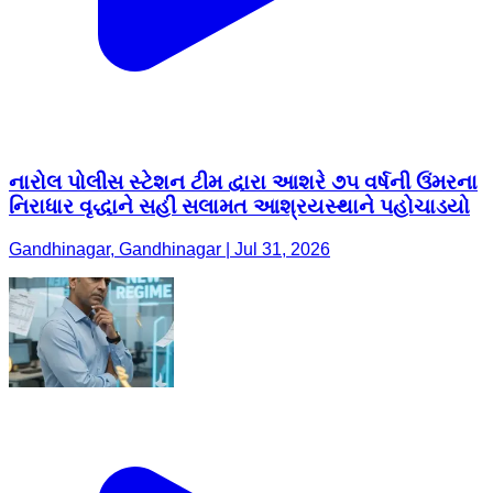
નારોલ પોલીસ સ્ટેશન ટીમ દ્વારા આશરે ૭૫ વર્ષની ઉંમરના
નિરાધાર વૃદ્ધાને સહી સલામત આશ્રયસ્થાને પહોચાડયો
Gandhinagar, Gandhinagar | Jul 31, 2026