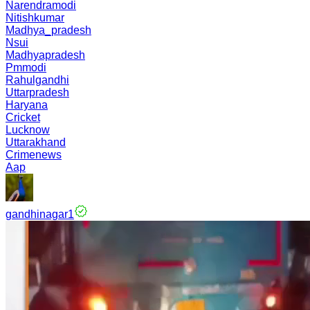
Narendramodi
Nitishkumar
Madhya_pradesh
Nsui
Madhyapradesh
Pmmodi
Rahulgandhi
Uttarpradesh
Haryana
Cricket
Lucknow
Uttarakhand
Crimenews
Aap
gandhinagar1