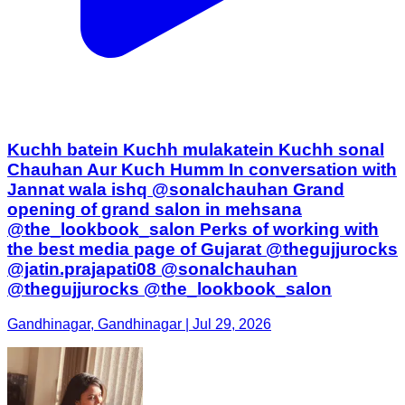
Kuchh batein Kuchh mulakatein Kuchh sonal
Chauhan Aur Kuch Humm In conversation with
Jannat wala ishq @sonalchauhan Grand
opening of grand salon in mehsana
@the_lookbook_salon Perks of working with
the best media page of Gujarat @thegujjurocks
@jatin.prajapati08 @sonalchauhan
@thegujjurocks @the_lookbook_salon
Gandhinagar, Gandhinagar | Jul 29, 2026