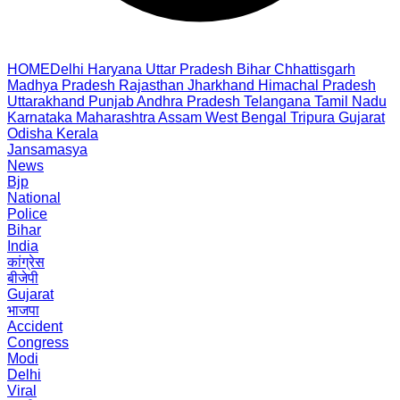
HOME
Delhi
Haryana
Uttar Pradesh
Bihar
Chhattisgarh
Madhya Pradesh
Rajasthan
Jharkhand
Himachal Pradesh
Uttarakhand
Punjab
Andhra Pradesh
Telangana
Tamil Nadu
Karnataka
Maharashtra
Assam
West Bengal
Tripura
Gujarat
Odisha
Kerala
Jansamasya
News
Bjp
National
Police
Bihar
India
कांग्रेस
बीजेपी
Gujarat
भाजपा
Accident
Congress
Modi
Delhi
Viral