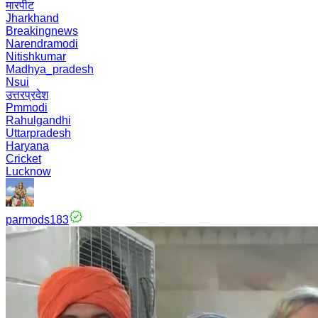
मारपीट
Jharkhand
Breakingnews
Narendramodi
Nitishkumar
Madhya_pradesh
Nsui
उत्तरप्रदेश
Pmmodi
Rahulgandhi
Uttarpradesh
Haryana
Cricket
Lucknow
parmods183