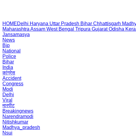
HOME
Delhi
Haryana
Uttar Pradesh
Bihar
Chhattisgarh
Madhy
Maharashtra
Assam
West Bengal
Tripura
Gujarat
Odisha
Kera
Jansamasya
News
Bjp
National
Police
Bihar
India
कांग्रेस
Accident
Congress
Modi
Delhi
Viral
मारपीट
Breakingnews
Narendramodi
Nitishkumar
Madhya_pradesh
Nsui