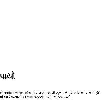
ડપાયો
તમીને આધારે સઘન વોચ રાખવામાં આવી હતી. તે દરમિયાન એક સફેદ
 લઈ જવાતો દારૂનો જથ્થો મળી આવ્યો હતો.