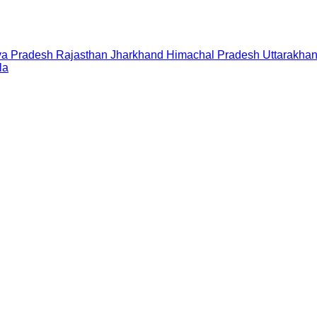
a Pradesh
Rajasthan
Jharkhand
Himachal Pradesh
Uttarakha
la