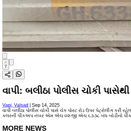
7
વાપી: બલીઠા પોલીસ ચોકી પાસેથી 
Vapi, Valsad
|
Sep 14, 2025
વાપી બલીઠા પોલીસ ચોકી પાસે ચેક પોસ્ટ રોડ ઉપર પેટ્રોલીંગ કરી
કલરની પીકઅપ નંબર એમ એચ ૦૨-જી એચ ૬૩૩૮ બંધ બોડીનો પીકઅપ ટ
MORE NEWS