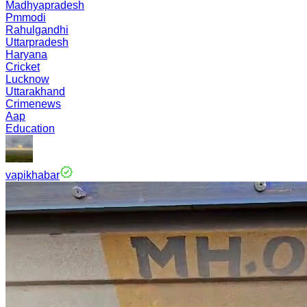
Madhyapradesh
Pmmodi
Rahulgandhi
Uttarpradesh
Haryana
Cricket
Lucknow
Uttarakhand
Crimenews
Aap
Education
vapikhabar