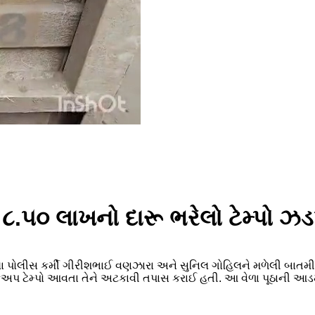
૮.૫૦ લાખનો દારૂ ભરેલો ટેમ્પો ઝ
 રહેલા પોલીસ કર્મી ગીરીશભાઈ વણઝારા અને સુનિલ ગોહિલને મળેલી બા
ેમ્પો આવતા તેને અટકાવી તપાસ કરાઈ હતી. આ વેળા પૂઠાની આડમાં