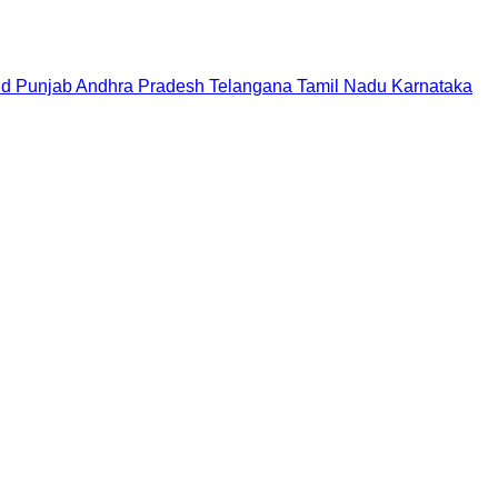
nd
Punjab
Andhra Pradesh
Telangana
Tamil Nadu
Karnataka