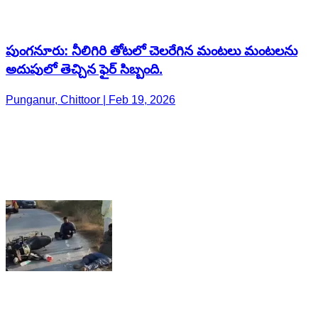
పుంగనూరు: నీలిగిరి తోటలో చెలరేగిన మంటలు మంటలను
అదుపులో తెచ్చిన ఫైర్ సిబ్బంది.
Punganur, Chittoor | Feb 19, 2026