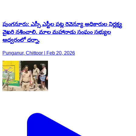
పుంగనూరు: ఎస్సీ ఎస్టీల పట్ల రెవెన్యూ అధికారుల నిర్లక్ష్య
వైఖరి నశించాలి. మాల మహానాడు సంఘం సభ్యుల
ఆధ్వరంలో ధర్నా.
Punganur, Chittoor | Feb 20, 2026