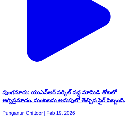
పుంగనూరు: యుఎన్ఆర్ సర్కిల్ వద్ద మామిడి తోటలో
అగ్నిప్రమాదం. మంటలను అదుపులో తెచ్చిన ఫైర్ సిబ్బంది.
Punganur, Chittoor | Feb 19, 2026