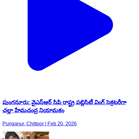
పుంగనూరు: వైఎస్ఆర్ సిపి రాష్ట్ర పబ్లిసిటీ వింగ్ సెక్రటరీగా
చల్లా హేమచంద్ర నియామకం
Punganur, Chittoor | Feb 20, 2026