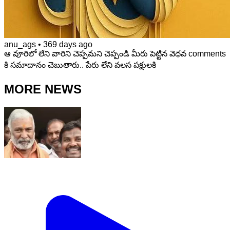
anu_ags
•
369 days ago
ఆ వూరిలో లేని వారిని చెప్పమని చెప్పండి మీరు పెట్టిన వెధవ comments
కి సమాదానం చెబుతారు.. పేరు లేని వలస పక్షులకి
MORE NEWS