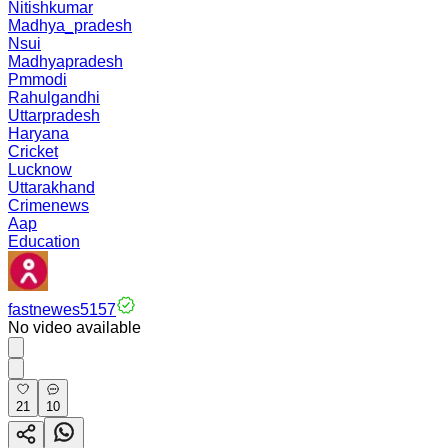
Nitishkumar
Madhya_pradesh
Nsui
Madhyapradesh
Pmmodi
Rahulgandhi
Uttarpradesh
Haryana
Cricket
Lucknow
Uttarakhand
Crimenews
Aap
Education
fastnewes5157
No video available
21
10