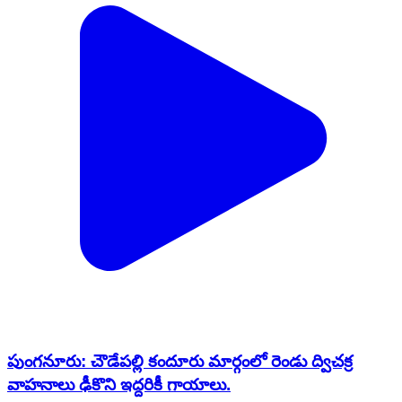
పుంగనూరు: చౌడేపల్లి కందూరు మార్గంలో రెండు ద్విచక్ర
వాహనాలు ఢీకొని ఇద్దరికీ గాయాలు.
Punganur, Chittoor | Feb 19, 2026