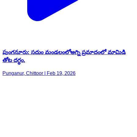
పుంగనూరు: సదుం మండలంలోఅగ్ని ప్రమాదంలో మామిడి
తోట దగ్ధం.
Punganur, Chittoor | Feb 19, 2026