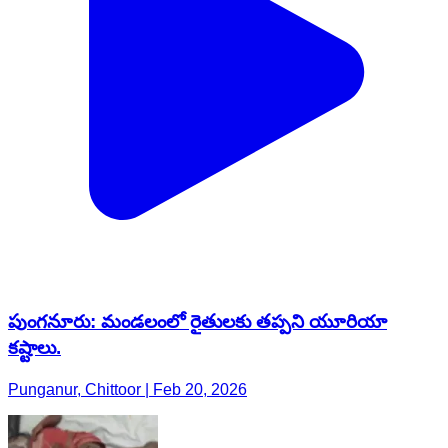
పుంగనూరు: మండలంలో రైతులకు తప్పని యూరియా
కష్టాలు.
Punganur, Chittoor | Feb 20, 2026