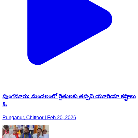
పుంగనూరు: మండలంలో రైతులకు తప్పని యూరియా కష్టాలు
ఓ
Punganur, Chittoor | Feb 20, 2026