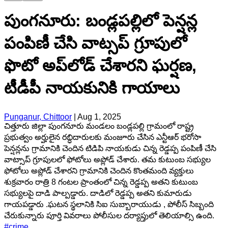
పుంగనూరు: బండ్లపల్లిలో పెన్షన్ల
పంపిణీ చేసి వాట్సప్ గ్రూపులో
ఫొటో అప్‌లోడ్‌ చేశారని ఘర్షణ,
టీడీపీ నాయకునికి గాయాలు
Punganur, Chittoor
|
Aug 1, 2025
చిత్తూరు జిల్లా పుంగనూరు మండలం బండ్లపల్లి గ్రామంలో రాష్ట్ర
ప్రభుత్వం అర్హులైన రబ్ధిదారులకు మంజూరు చేసిన ఎన్టీఆర్ భరోసా
పెన్షన్లను గ్రామానికి చెందిన టిడిపి నాయకుడు చిన్న రెడ్డప్ప పంపిణీ చేసి
వాట్సాప్ గ్రూపులలో ఫోటోలు అప్లోడ్ చేశారు. తమ కుటుంబ సభ్యుల
ఫోటోలు అప్లోడ్ చేశారని గ్రామానికి చెందిన కొంతమంది వ్యక్తులు
శుక్రవారం రాత్రి 8 గంటల ప్రాంతంలో చిన్న రెడ్డప్ప అతని కుటుంబ
సభ్యులపై దాడి పాల్పడ్డారు. దాడిలో రెడ్డప్ప అతని కుమారుడు
గాయపడ్డారు .ఘటన స్థలానికి సిఐ సుబ్బారాయుడు , పోలీస్ సిబ్బంది
చేరుకున్నారు పూర్తి వివరాలు పోలీసుల దర్యాప్తులో తెలియాల్సి ఉంది.
#
crime