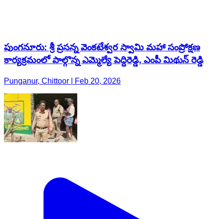
పుంగనూరు: శ్రీ ప్రసన్న వెంకటేశ్వర స్వామి మహా సంప్రోక్షణ
కార్యక్రమంలో పాల్గొన్న ఎమ్మెల్యే పెద్దిరెడ్డి, ఎంపీ మిథున్ రెడ్డి
Punganur, Chittoor | Feb 20, 2026