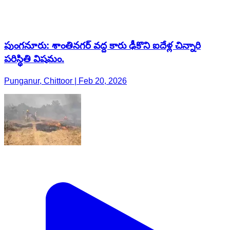
పుంగనూరు: శాంతినగర్ వద్ద కారు ఢీకొని ఐదేళ్ల చిన్నారి
పరిస్థితి విషమం.
Punganur, Chittoor | Feb 20, 2026