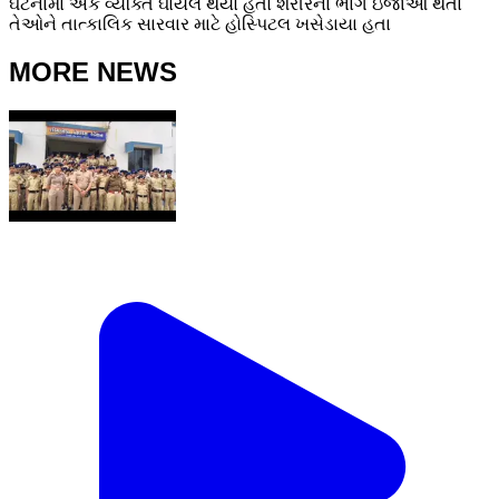
ઘટનામાં એક વ્યક્તિ ઘાયલ થયો હતો શરીરના ભાગે ઇજાઓ થતા
તેઓને તાત્કાલિક સારવાર માટે હોસ્પિટલ ખસેડાયા હતા
MORE NEWS