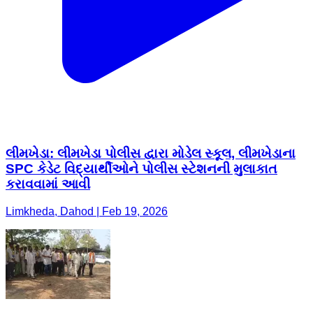
લીમખેડા: લીમખેડા પોલીસ દ્વારા મોડેલ સ્કૂલ, લીમખેડાના
SPC કેડેટ વિદ્યાર્થીઓને પોલીસ સ્ટેશનની મુલાકાત
કરાવવામાં આવી
Limkheda, Dahod | Feb 19, 2026