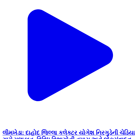
લીમખેડા: દાહોદ જિલ્લા કલેક્ટર યોગેશ નિરગુડેની ચેડિયા