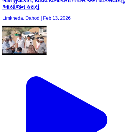
ગામે મુલાકાત, વિવિધ વિભાગોની તપાસ અને લોકસંવાદનુ
આયોજન કરાયું
Limkheda, Dahod | Feb 13, 2026