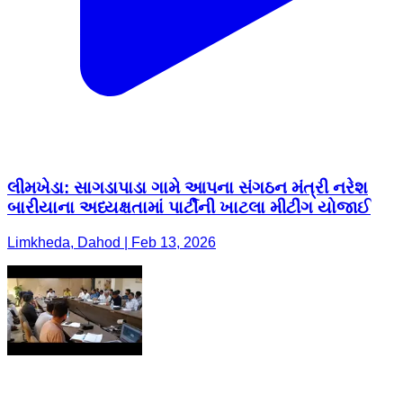
લીમખેડા: સાગડાપાડા ગામે આપના સંગઠન મંત્રી નરેશ
બારીયાના અધ્યક્ષતામાં પાર્ટીની ખાટલા મીટીંગ યોજાઈ
Limkheda, Dahod | Feb 13, 2026