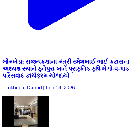
લીમખેડા: રાજ્યકક્ષાના મંત્રી રમેશભાઈ ભાઈ કટારાના
અધ્યક્ષ સ્થાને ફતેપુરા ખાતે પ્રાકૃતિક કૃષિ મેળો-વ-પાક
પરિસવાદ કાર્યક્રમ યોજાયો
Limkheda, Dahod | Feb 14, 2026