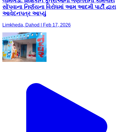
લીમખેડા: શિક્ષકોને કૂતરાઓની ગણતરીની કામગીરી
સોંપવાના નિર્ણયના વિરોધમાં આમ આદમી પાર્ટી દ્વારા
આવેદનપત્ર આપ્યું
Limkheda, Dahod | Feb 17, 2026