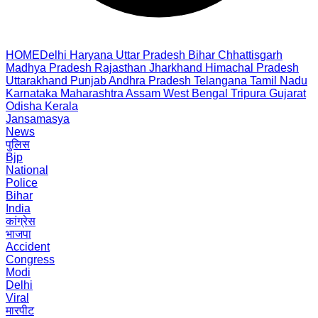
HOME
Delhi
Haryana
Uttar Pradesh
Bihar
Chhattisgarh
Madhya Pradesh
Rajasthan
Jharkhand
Himachal Pradesh
Uttarakhand
Punjab
Andhra Pradesh
Telangana
Tamil Nadu
Karnataka
Maharashtra
Assam
West Bengal
Tripura
Gujarat
Odisha
Kerala
Jansamasya
News
पुलिस
Bjp
National
Police
Bihar
India
कांग्रेस
भाजपा
Accident
Congress
Modi
Delhi
Viral
मारपीट