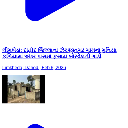
લીમખેડા: દાહોદ જિલ્લાના ઝેરજીતગઢ ગામના મુનિયા
ફળિયામાં અંડર પાસમાં ફસાય બોરવેલની ગાડી
Limkheda, Dahod | Feb 8, 2026