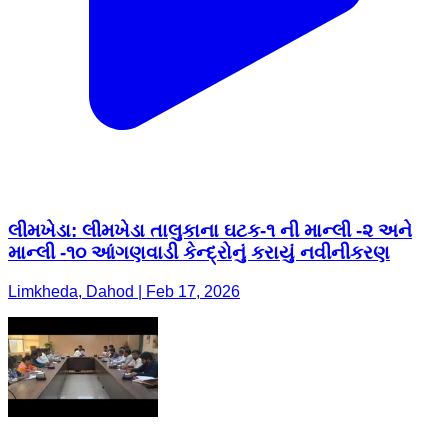
લીમખેડા: લીમખેડા તાલુકાના ઘટક-૧ ની માન્લી -૨ અને
માન્લી -૧૦ આંગણવાડી કેન્દ્રોનું કરાયું નવીનીકરણ
Limkheda, Dahod | Feb 17, 2026