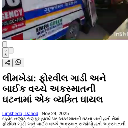
5
લીમખેડા: ફોરવીલ ગાડી અને
બાઈક વચ્ચે અકસ્માતની
ઘટનામાં એક વ્યક્તિ ઘાયલ
Limkheda, Dahod
|
Nov 24, 2025
દાહોદ નજીક રાણપુર હાઇવે પર અકસ્માતની ઘટના બની હતી તેમાં
ફોરવિલ ગાડી અને બાઈક વચ્ચે અકસ્માત સર્જાયો હતો અકસ્માતની