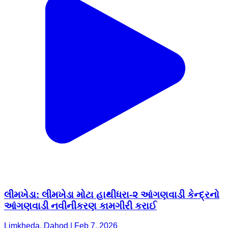
લીમખેડા: લીમખેડા મોટા હાથીધરા-૨ આંગણવાડી કેન્દ્રનો
આંગણવાડી નવીનીકરણ કામગીરી કરાઈ
Limkheda, Dahod | Feb 7, 2026