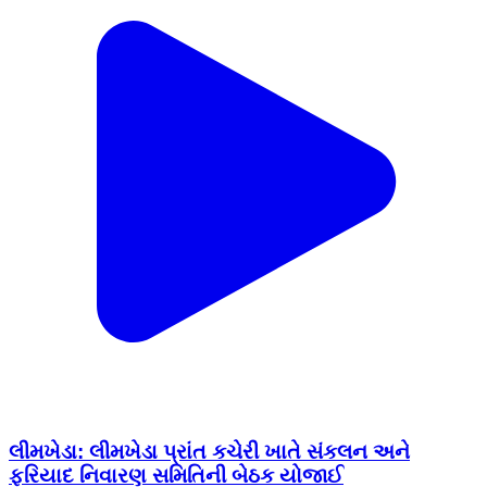
લીમખેડા: લીમખેડા પ્રાંત કચેરી ખાતે સંકલન અને
ફરિયાદ નિવારણ સમિતિની બેઠક યોજાઈ