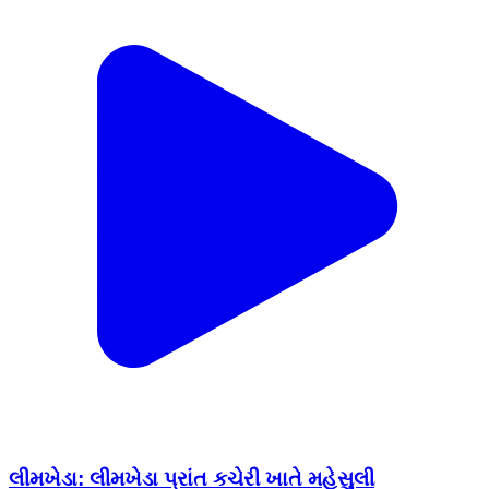
લીમખેડા: લીમખેડા પ્રાંત કચેરી ખાતે મહેસુલી