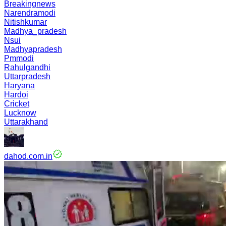
Breakingnews
Narendramodi
Nitishkumar
Madhya_pradesh
Nsui
Madhyapradesh
Pmmodi
Rahulgandhi
Uttarpradesh
Haryana
Hardoi
Cricket
Lucknow
Uttarakhand
dahod.com.in