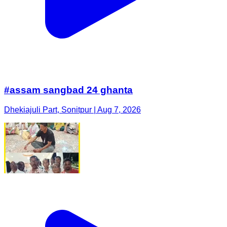
#assam sangbad 24 ghanta
Dhekiajuli Part, Sonitpur | Aug 7, 2026