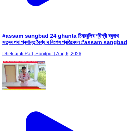
#assam sangbad 24 ghanta চিৰাজুলিৰ শ্ৰীশ্ৰী ৰঘুনাথ
সত্ৰৰ পৰা প্ৰশান্ত বৈশ্য ৰ বিশেষ প্ৰতিবেদন #assam sangbad
Dhekiajuli Part, Sonitpur | Aug 6, 2026