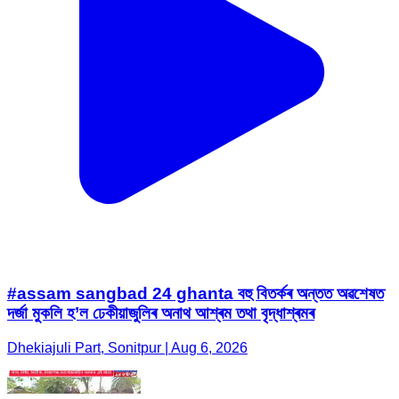
#assam sangbad 24 ghanta বহু বিতৰ্কৰ অন্তত অৱশেষত
দৰ্জা মুকলি হ’ল ঢেকীয়াজুলিৰ অনাথ আশ্ৰম তথা বৃদ্ধাশ্ৰমৰ
Dhekiajuli Part, Sonitpur | Aug 6, 2026