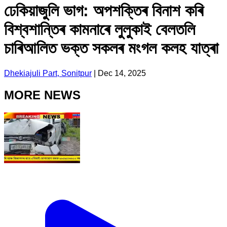
ঢেকিয়াজুলি ভাগ: অপশক্তিৰ বিনাশ কৰি
বিশ্বশান্তিৰ কামনাৰে লুলুকাই বেলতলি
চাৰিআলিত ভক্ত সকলৰ মংগল কলহ যাত্ৰা
Dhekiajuli Part, Sonitpur
|
Dec 14, 2025
MORE NEWS