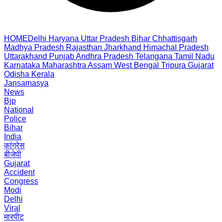
HOME
Delhi
Haryana
Uttar Pradesh
Bihar
Chhattisgarh
Madhya Pradesh
Rajasthan
Jharkhand
Himachal Pradesh
Uttarakhand
Punjab
Andhra Pradesh
Telangana
Tamil Nadu
Karnataka
Maharashtra
Assam
West Bengal
Tripura
Gujarat
Odisha
Kerala
Jansamasya
News
Bjp
National
Police
Bihar
India
कांग्रेस
बीजेपी
Gujarat
Accident
Congress
Modi
Delhi
Viral
मारपीट