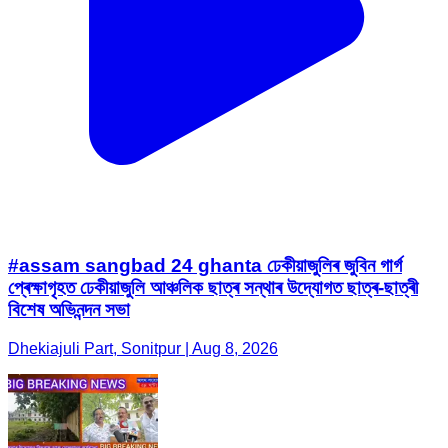
#assam sangbad 24 ghanta ঢেকীয়াজুলিৰ জুবিন গাৰ্গ
প্ৰেক্ষাগৃহত ঢেকীয়াজুলি আঞ্চলিক ছাত্ৰ সন্থাৰ উদ্যোগত ছাত্ৰ-ছাত্ৰী
বিশেষ অভিনন্দন সভা
Dhekiajuli Part, Sonitpur | Aug 8, 2026