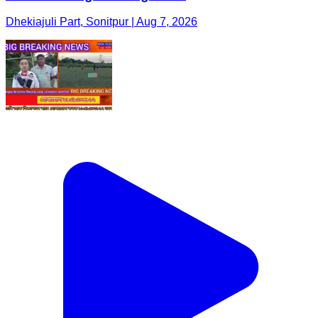
Dhekiajuli Part, Sonitpur | Aug 7, 2026