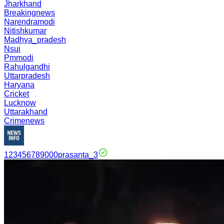
Jharkhand
Breakingnews
Narendramodi
Nitishkumar
Madhya_pradesh
Nsui
Pmmodi
Rahulgandhi
Uttarpradesh
Haryana
Cricket
Lucknow
Uttarakhand
Crimenews
123456789000prasanta_3