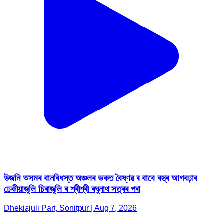
উজনি অসমৰ বানবিধস্ত অঞ্চলৰ ভকত বৈষ্ণৱ ৰ বাবে বস্ত্ৰ আগবঢ়াব
ঢেকীয়াজুলি চিৰাজুলি ৰ শ্ৰীশ্ৰী ৰঘুনাথ সত্ৰৰ পৰা
Dhekiajuli Part, Sonitpur | Aug 7, 2026