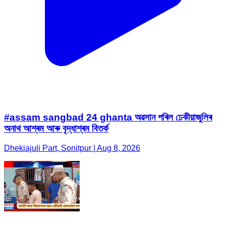
#assam sangbad 24 ghanta অৱসান পৰিল ঢেকীয়াজুলিৰ
অনাথ আশ্ৰম আৰু বৃদ্ধাশ্ৰম বিতৰ্ক
Dhekiajuli Part, Sonitpur | Aug 8, 2026