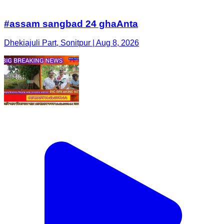
#assam sangbad 24 ghaAnta
Dhekiajuli Part, Sonitpur | Aug 8, 2026