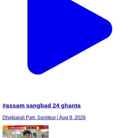
#assam sangbad 24 ghanta
Dhekiajuli Part, Sonitpur | Aug 9, 2026