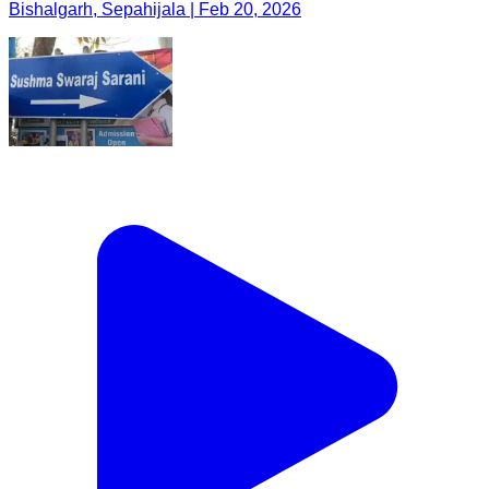
Bishalgarh, Sepahijala | Feb 20, 2026