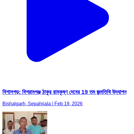
বিশালগড়: বিশ্রামগঞ্জ ঠাকুর রামকৃষ্ণ দেবের 19 তম জন্মতিথি উদযাপন
Bishalgarh, Sepahijala | Feb 19, 2026