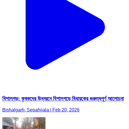
বিশালগড়: কৃষকদের উন্নয়নে বিশালগড়ে বিধায়কের গুরুত্বপূর্ণ আলোচনা
Bishalgarh, Sepahijala | Feb 20, 2026