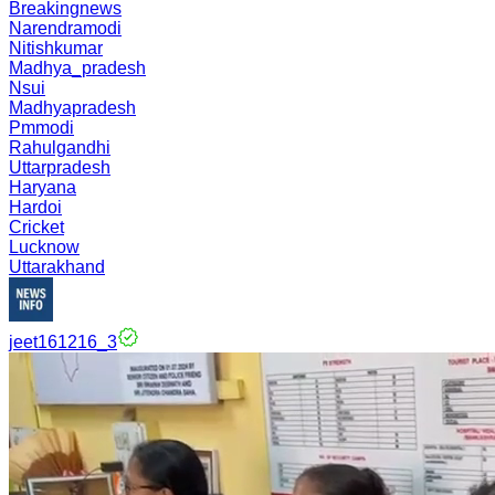
Breakingnews
Narendramodi
Nitishkumar
Madhya_pradesh
Nsui
Madhyapradesh
Pmmodi
Rahulgandhi
Uttarpradesh
Haryana
Hardoi
Cricket
Lucknow
Uttarakhand
jeet161216_3