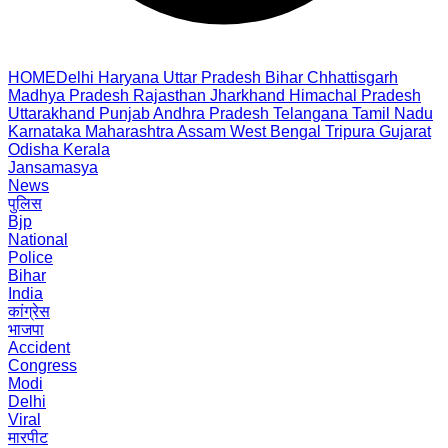
HOME
Delhi
Haryana
Uttar Pradesh
Bihar
Chhattisgarh
Madhya Pradesh
Rajasthan
Jharkhand
Himachal Pradesh
Uttarakhand
Punjab
Andhra Pradesh
Telangana
Tamil Nadu
Karnataka
Maharashtra
Assam
West Bengal
Tripura
Gujarat
Odisha
Kerala
Jansamasya
News
पुलिस
Bjp
National
Police
Bihar
India
कांग्रेस
भाजपा
Accident
Congress
Modi
Delhi
Viral
मारपीट