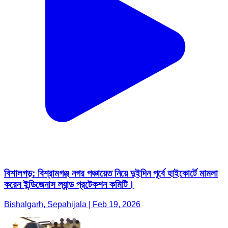
বিশালগড়: বিশ্রামগঞ্জ নগর পঞ্চায়েত নিয়ে দুইদিন পূর্বে হাইকোর্টে মামলা
করেন ইন্ডিজেনাস ল্যান্ড প্রটেকশন কমিটি।
Bishalgarh, Sepahijala | Feb 19, 2026