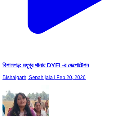
বিশালগড়: মধুপুর থানায় DYFI -র ডেপোটেশন
Bishalgarh, Sepahijala | Feb 20, 2026