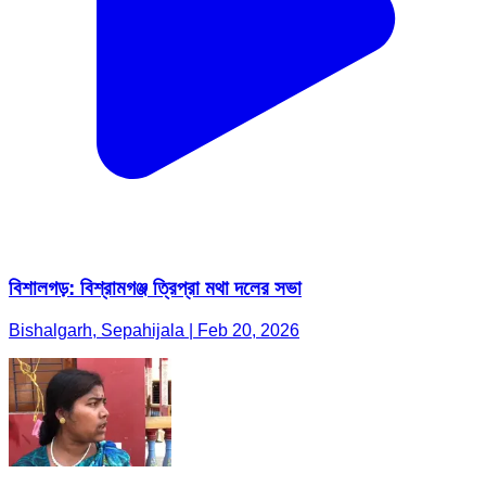
বিশালগড়: বিশ্রামগঞ্জ ত্রিপ্রা মথা দলের সভা
Bishalgarh, Sepahijala | Feb 20, 2026