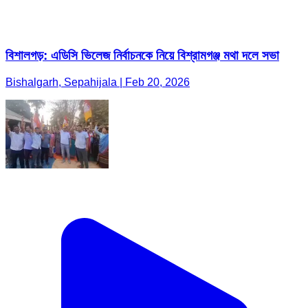
বিশালগড়: এডিসি ভিলেজ নির্বাচনকে নিয়ে বিশ্রামগঞ্জ মথা দলে সভা
Bishalgarh, Sepahijala | Feb 20, 2026