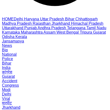
HOME
Delhi
Haryana
Uttar Pradesh
Bihar
Chhattisgarh
Madhya Pradesh
Rajasthan
Jharkhand
Himachal Pradesh
Uttarakhand
Punjab
Andhra Pradesh
Telangana
Tamil Nadu
Karnataka
Maharashtra
Assam
West Bengal
Tripura
Gujarat
Odisha
Kerala
Jansamasya
News
Bjp
National
Police
Bihar
India
कांग्रेस
Gujarat
Accident
Congress
Modi
Delhi
Viral
मारपीट
Jharkhand