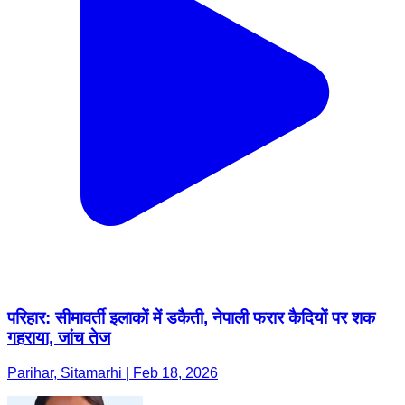
परिहार: सीमावर्ती इलाकों में डकैती, नेपाली फरार कैदियों पर शक
गहराया, जांच तेज
Parihar, Sitamarhi | Feb 18, 2026