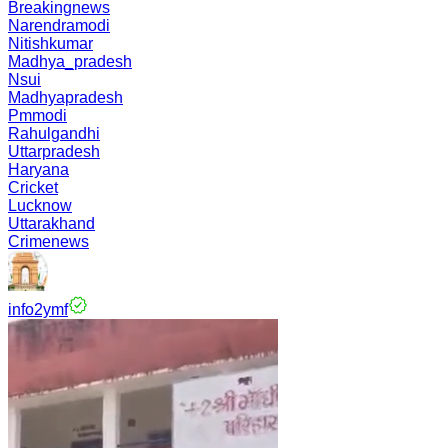
Breakingnews
Narendramodi
Nitishkumar
Madhya_pradesh
Nsui
Madhyapradesh
Pmmodi
Rahulgandhi
Uttarpradesh
Haryana
Cricket
Lucknow
Uttarakhand
Crimenews
info2ymf