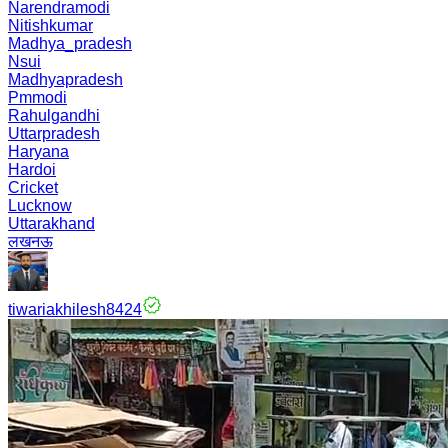
Narendramodi
Nitishkumar
Madhya_pradesh
Nsui
Madhyapradesh
Pmmodi
Rahulgandhi
Uttarpradesh
Haryana
Hardoi
Cricket
Lucknow
Uttarakhand
लखनऊ
tiwariakhilesh8424