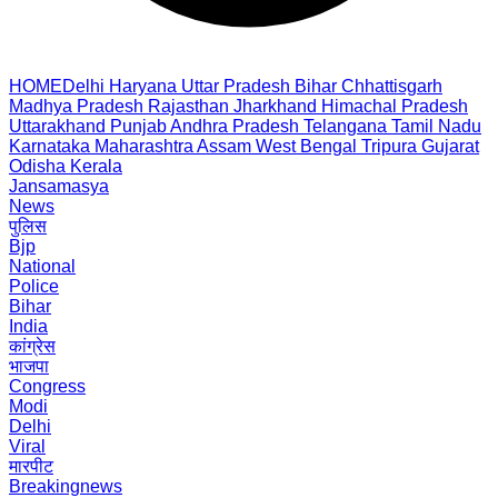
HOME
Delhi
Haryana
Uttar Pradesh
Bihar
Chhattisgarh
Madhya Pradesh
Rajasthan
Jharkhand
Himachal Pradesh
Uttarakhand
Punjab
Andhra Pradesh
Telangana
Tamil Nadu
Karnataka
Maharashtra
Assam
West Bengal
Tripura
Gujarat
Odisha
Kerala
Jansamasya
News
पुलिस
Bjp
National
Police
Bihar
India
कांग्रेस
भाजपा
Congress
Modi
Delhi
Viral
मारपीट
Breakingnews