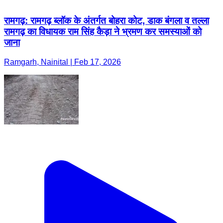
रामगढ़: रामगढ़ ब्लॉक के अंतर्गत बोहरा कोट, डाक बंगला व तल्ला
रामगढ़ का विधायक राम सिंह कैड़ा ने भ्रमण कर समस्याओं को
जाना
Ramgarh, Nainital | Feb 17, 2026