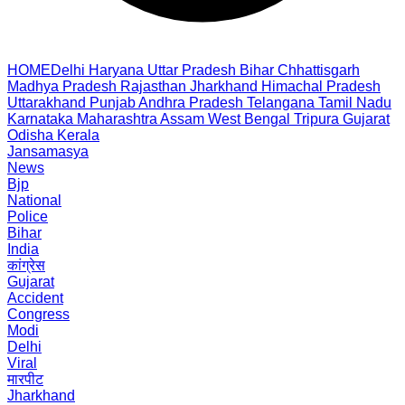
HOME
Delhi
Haryana
Uttar Pradesh
Bihar
Chhattisgarh
Madhya Pradesh
Rajasthan
Jharkhand
Himachal Pradesh
Uttarakhand
Punjab
Andhra Pradesh
Telangana
Tamil Nadu
Karnataka
Maharashtra
Assam
West Bengal
Tripura
Gujarat
Odisha
Kerala
Jansamasya
News
Bjp
National
Police
Bihar
India
कांग्रेस
Gujarat
Accident
Congress
Modi
Delhi
Viral
मारपीट
Jharkhand