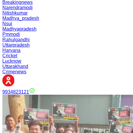
Breakingnews
Narendramodi
Nitishkumar
Madhya_pradesh
Nsui
Madhyapradesh
Pmmodi
Rahulgandhi
Uttarpradesh
Haryana
Cricket
Lucknow
Uttarakhand
Crimenews
9934823121