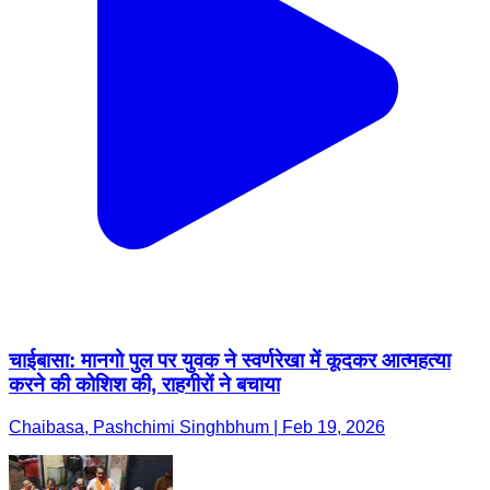
चाईबासा: मानगो पुल पर युवक ने स्वर्णरेखा में कूदकर आत्महत्या
करने की कोशिश की, राहगीरों ने बचाया
Chaibasa, Pashchimi Singhbhum | Feb 19, 2026