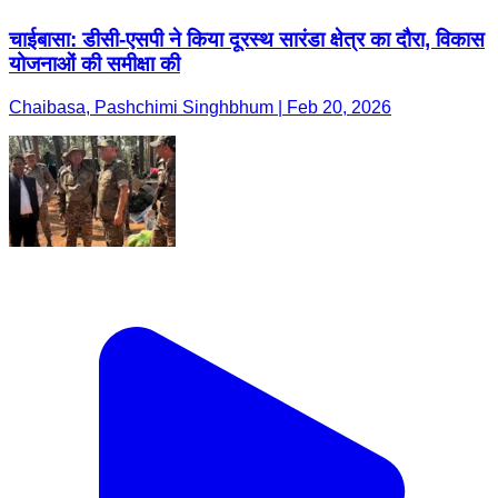
चाईबासा: डीसी-एसपी ने किया दूरस्थ सारंडा क्षेत्र का दौरा, विकास
योजनाओं की समीक्षा की
Chaibasa, Pashchimi Singhbhum | Feb 20, 2026