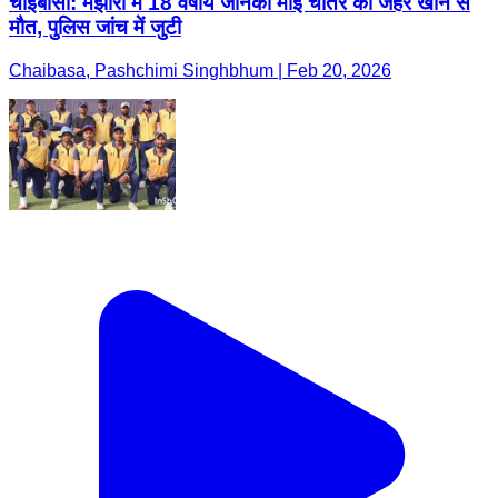
चाईबासा: मंझारी में 18 वर्षीय जानकी माई चातर की जहर खाने से
मौत, पुलिस जांच में जुटी
Chaibasa, Pashchimi Singhbhum | Feb 20, 2026