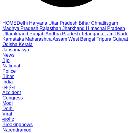
HOME
Delhi
Haryana
Uttar Pradesh
Bihar
Chhattisgarh
Madhya Pradesh
Rajasthan
Jharkhand
Himachal Pradesh
Uttarakhand
Punjab
Andhra Pradesh
Telangana
Tamil Nadu
Karnataka
Maharashtra
Assam
West Bengal
Tripura
Gujarat
Odisha
Kerala
Jansamasya
News
Bjp
National
Police
Bihar
India
कांग्रेस
Accident
Congress
Modi
Delhi
Viral
मारपीट
Breakingnews
Narendramodi