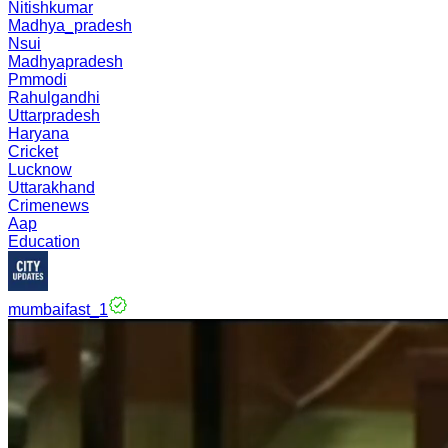
Nitishkumar
Madhya_pradesh
Nsui
Madhyapradesh
Pmmodi
Rahulgandhi
Uttarpradesh
Haryana
Cricket
Lucknow
Uttarakhand
Crimenews
Aap
Education
mumbaifast_1