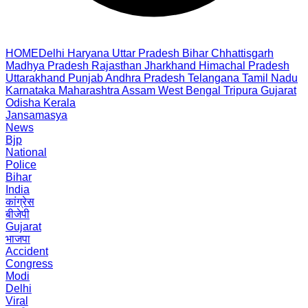
HOME
Delhi
Haryana
Uttar Pradesh
Bihar
Chhattisgarh
Madhya Pradesh
Rajasthan
Jharkhand
Himachal Pradesh
Uttarakhand
Punjab
Andhra Pradesh
Telangana
Tamil Nadu
Karnataka
Maharashtra
Assam
West Bengal
Tripura
Gujarat
Odisha
Kerala
Jansamasya
News
Bjp
National
Police
Bihar
India
कांग्रेस
बीजेपी
Gujarat
भाजपा
Accident
Congress
Modi
Delhi
Viral