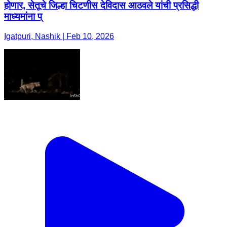
होणार, सेतूचे जिल्हा चिटणीस देविदास आठवले यांची प्रसिद्धी
माध्यमांना प्
Igatpuri, Nashik | Feb 10, 2026