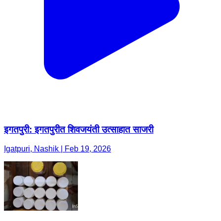
इगतपुरी: इगतपुरीत शिवजयंती उत्साहात साजरी
Igatpuri, Nashik | Feb 19, 2026