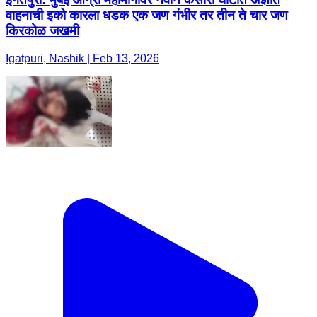
वाहनाची इको कारला धडक एक जण गंभीर तर तीन ते चार जण
किरकोळ जखमी
Igatpuri, Nashik | Feb 13, 2026