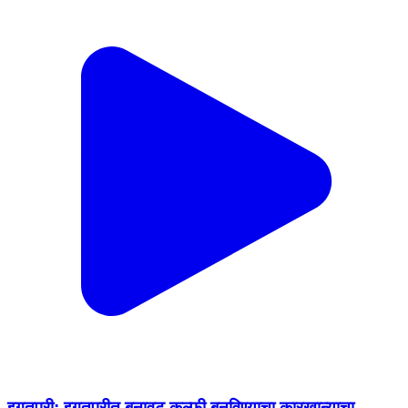
इगतपुरी: इगतपुरीत बनावट कुल्फी बनविण्याचा कारखान्याचा