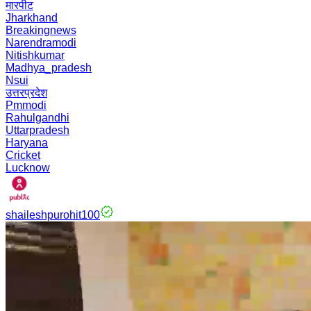
मारपीट
Jharkhand
Breakingnews
Narendramodi
Nitishkumar
Madhya_pradesh
Nsui
उत्तरप्रदेश
Pmmodi
Rahulgandhi
Uttarpradesh
Haryana
Cricket
Lucknow
shaileshpurohit100