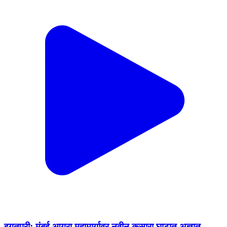
इगतपुरी: मुंबई आग्रा महामार्गावर नवीन कसारा घाटात अज्ञात