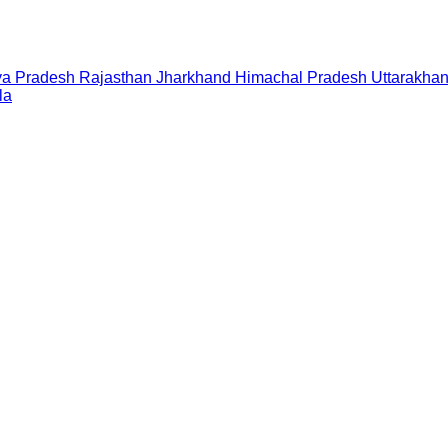
a Pradesh
Rajasthan
Jharkhand
Himachal Pradesh
Uttarakha
la