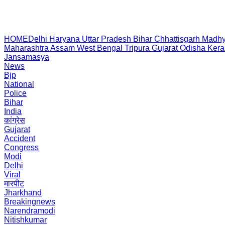
HOME
Delhi
Haryana
Uttar Pradesh
Bihar
Chhattisgarh
Madhy
Maharashtra
Assam
West Bengal
Tripura
Gujarat
Odisha
Kera
Jansamasya
News
Bjp
National
Police
Bihar
India
कांग्रेस
Gujarat
Accident
Congress
Modi
Delhi
Viral
मारपीट
Jharkhand
Breakingnews
Narendramodi
Nitishkumar