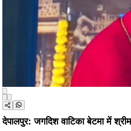
देपालपुर: जगदिश वाटिका बेटमा में श्री