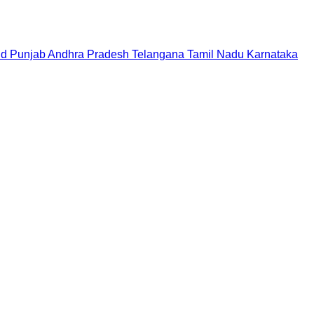
nd
Punjab
Andhra Pradesh
Telangana
Tamil Nadu
Karnataka