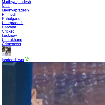
Madhya_pradesh
Nsui
Madhyapradesh
Pmmodi
Rahulgandhi
Uttarpradesh
Haryana
Cricket
Lucknow
Uttarakhand
Crimenews
jagdeesh.wnr