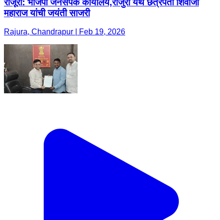
राजूरा: भाजपा जनसंपर्क कार्यालय,राजुरा येथे छत्रपती शिवाजी
महाराज यांची जयंती साजरी
Rajura, Chandrapur | Feb 19, 2026