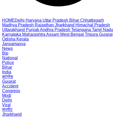
HOME
Delhi
Haryana
Uttar Pradesh
Bihar
Chhattisgarh
Madhya Pradesh
Rajasthan
Jharkhand
Himachal Pradesh
Uttarakhand
Punjab
Andhra Pradesh
Telangana
Tamil Nadu
Karnataka
Maharashtra
Assam
West Bengal
Tripura
Gujarat
Odisha
Kerala
Jansamasya
News
Bjp
National
Police
Bihar
India
कांग्रेस
Gujarat
Accident
Congress
Modi
Delhi
Viral
मारपीट
Jharkhand