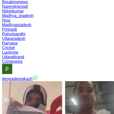
Breakingnews
Narendramodi
Nitishkumar
Madhya_pradesh
Nsui
Madhyapradesh
Pmmodi
Rahulgandhi
Uttarpradesh
Haryana
Cricket
Lucknow
Uttarakhand
Crimenews
deogadeprakash