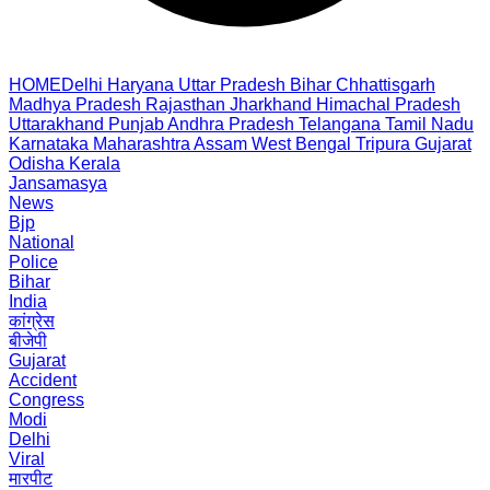
HOME
Delhi
Haryana
Uttar Pradesh
Bihar
Chhattisgarh
Madhya Pradesh
Rajasthan
Jharkhand
Himachal Pradesh
Uttarakhand
Punjab
Andhra Pradesh
Telangana
Tamil Nadu
Karnataka
Maharashtra
Assam
West Bengal
Tripura
Gujarat
Odisha
Kerala
Jansamasya
News
Bjp
National
Police
Bihar
India
कांग्रेस
बीजेपी
Gujarat
Accident
Congress
Modi
Delhi
Viral
मारपीट