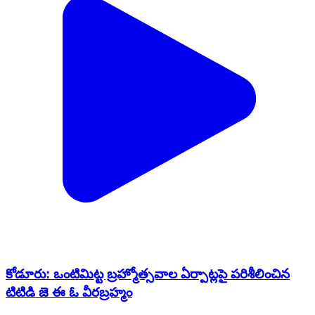
కోడూరు: ఒంటిమిట్ట బ్రహ్మోత్సవాల ఏర్పాట్లపై పరిశీలించిన
టిటిడి జె ఈ ఓ వీరబ్రహ్మం