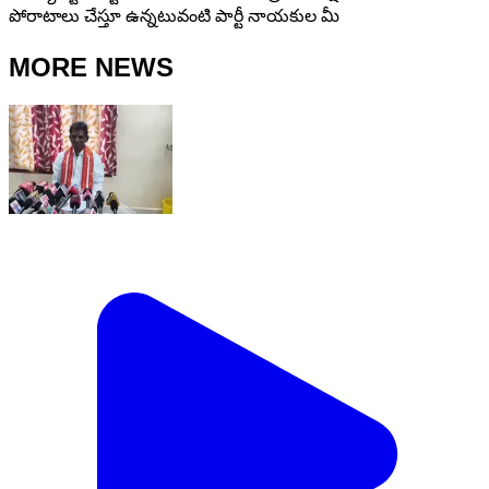
పోరాటాలు చేస్తూ ఉన్నటువంటి పార్టీ నాయకుల మీ
MORE NEWS