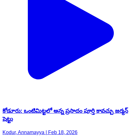
కోడూరు: ఒంటిమిట్టలో అన్న ప్రసాదం పూర్తి కావచ్చు జర్మన్
షెట్టు
Kodur, Annamayya | Feb 18, 2026