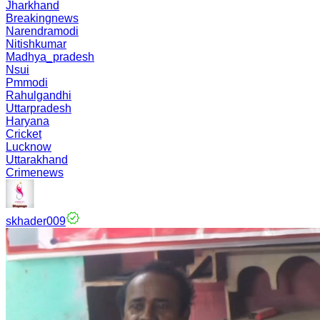
Jharkhand
Breakingnews
Narendramodi
Nitishkumar
Madhya_pradesh
Nsui
Pmmodi
Rahulgandhi
Uttarpradesh
Haryana
Cricket
Lucknow
Uttarakhand
Crimenews
skhader009