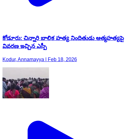
కోడూరు: చిన్నారి బాలిక హత్య నిందితుడు ఆత్మహత్యపై
వివరణ ఇచ్చిన ఎస్పీ
Kodur, Annamayya | Feb 18, 2026