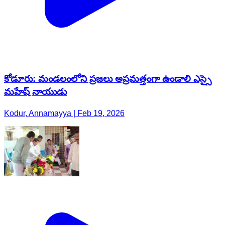
కోడూరు: మండలంలోని ప్రజలు అప్రమత్తంగా ఉండాలి ఎస్సై
మహేష్ నాయుడు
Kodur, Annamayya | Feb 19, 2026