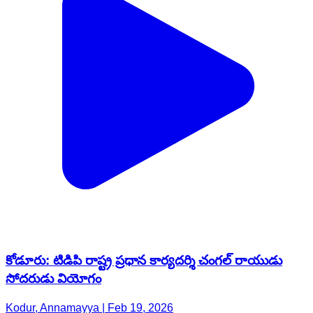
కోడూరు: టిడిపి రాష్ట్ర ప్రధాన కార్యదర్శి చంగల్ రాయుడు
సోదరుడు వియోగం
Kodur, Annamayya | Feb 19, 2026