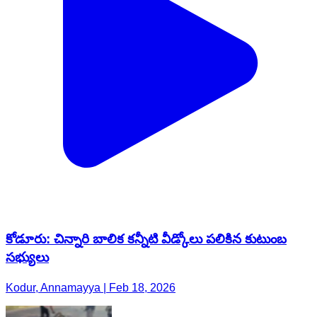
కోడూరు: చిన్నారి బాలిక కన్నీటి వీడ్కోలు పలికిన కుటుంబ
సభ్యులు
Kodur, Annamayya | Feb 18, 2026