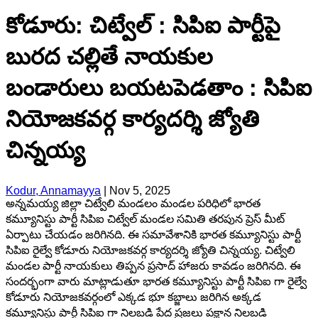
కోడూరు: చిట్వేల్ : సిపిఐ పార్టీపై
బురద చల్లితే నాయకుల
బండారులు బయటపెడతాం : సిపిఐ
నియోజకవర్గ కార్యదర్శి జ్యోతి
చిన్నయ్య
Kodur, Annamayya
|
Nov 5, 2025
అన్నమయ్య జిల్లా చిట్వేలి మండలం మండల పరిధిలో భారత
కమ్యూనిస్టు పార్టీ సిపిఐ చిట్వేల్ మండల సమితి తరపున ప్రెస్ మీట్
ఏర్పాటు చేయడం జరిగినది. ఈ సమావేశానికి భారత కమ్యూనిస్టు పార్టీ
సిపిఐ రైల్వే కోడూరు నియోజకవర్గ కార్యదర్శి జ్యోతి చిన్నయ్య. చిట్వేలి
మండల పార్టీ నాయకులు తిప్పన ప్రసాద్ హాజరు కావడం జరిగినది. ఈ
సందర్భంగా వారు మాట్లాడుతూ భారత కమ్యూనిస్టు పార్టీ సిపిఐ గా రైల్వే
కోడూరు నియోజకవర్గంలో ఎక్కడ భూ కబ్జాలు జరిగిన అక్కడ
కమ్యూనిస్టు పార్టీ సిపిఐ గా నిలబడి పేద ప్రజలు పక్షాన నిలబడి