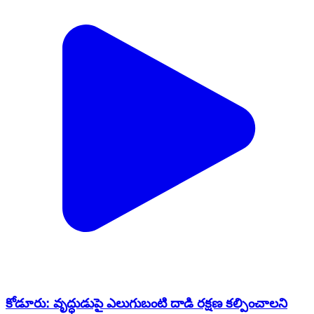
కోడూరు: వృద్ధుడుపై ఎలుగుబంటి దాడి రక్షణ కల్పించాలని