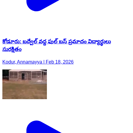
కోడూరు: బద్వేల్ వద్ద ఫుల్ బస్ ప్రమాదం విద్యార్థులు
సురక్షితం
Kodur, Annamayya | Feb 18, 2026