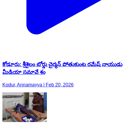
కోడూరు: శ్రీశైలం బోర్డు చైర్మన్ పోతుకుంట రమేష్ నాయుడు
మీడియా సమావే శం
Kodur, Annamayya | Feb 20, 2026