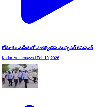
కోడూరు: మసీదులో సందర్శించిన మున్సిపల్ కమిషనర్
Kodur, Annamayya | Feb 19, 2026