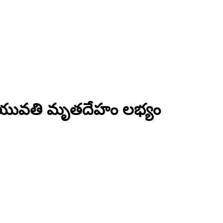
 యువతి మృతదేహం లభ్యం