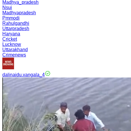
Madhya_pradesh
Nsui
Madhyapradesh
Pmmodi
Rahulgandhi
Uttarpradesh
Haryana
Cricket
Lucknow
Uttarakhand
Crimenews
dalinaidu.vangala_4