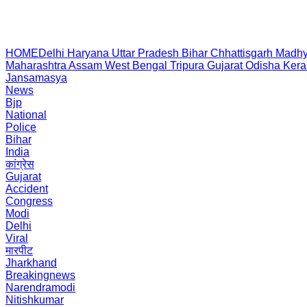
HOME
Delhi
Haryana
Uttar Pradesh
Bihar
Chhattisgarh
Madhy
Maharashtra
Assam
West Bengal
Tripura
Gujarat
Odisha
Kera
Jansamasya
News
Bjp
National
Police
Bihar
India
कांग्रेस
Gujarat
Accident
Congress
Modi
Delhi
Viral
मारपीट
Jharkhand
Breakingnews
Narendramodi
Nitishkumar