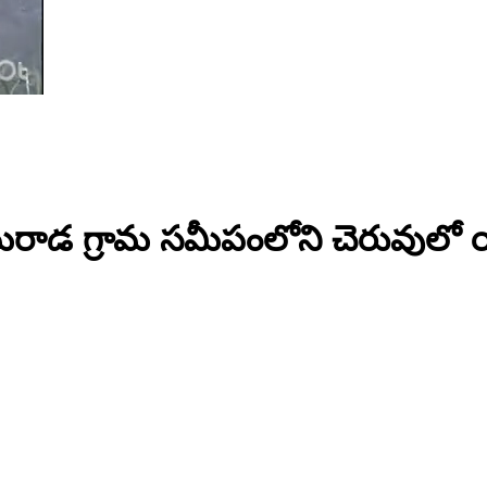
రాడ గ్రామ సమీపంలోని చెరువులో