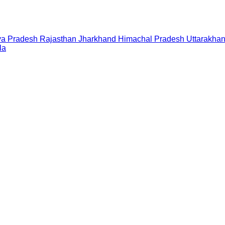
a Pradesh
Rajasthan
Jharkhand
Himachal Pradesh
Uttarakha
la