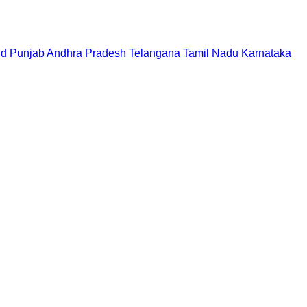
nd
Punjab
Andhra Pradesh
Telangana
Tamil Nadu
Karnataka