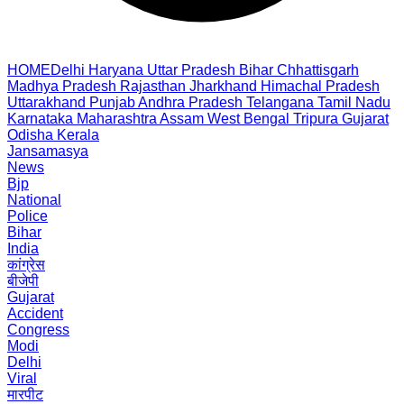
HOME
Delhi
Haryana
Uttar Pradesh
Bihar
Chhattisgarh
Madhya Pradesh
Rajasthan
Jharkhand
Himachal Pradesh
Uttarakhand
Punjab
Andhra Pradesh
Telangana
Tamil Nadu
Karnataka
Maharashtra
Assam
West Bengal
Tripura
Gujarat
Odisha
Kerala
Jansamasya
News
Bjp
National
Police
Bihar
India
कांग्रेस
बीजेपी
Gujarat
Accident
Congress
Modi
Delhi
Viral
मारपीट