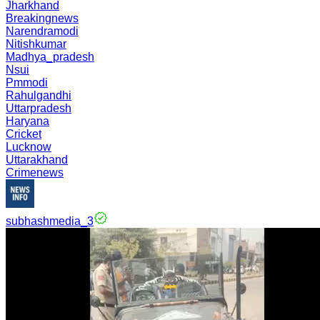
Jharkhand
Breakingnews
Narendramodi
Nitishkumar
Madhya_pradesh
Nsui
Pmmodi
Rahulgandhi
Uttarpradesh
Haryana
Cricket
Lucknow
Uttarakhand
Crimenews
subhashmedia_3