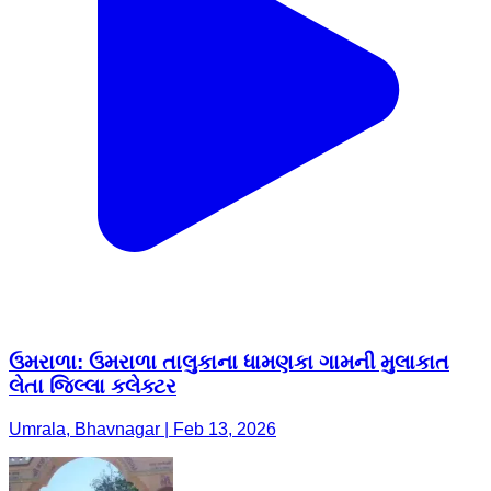
ઉમરાળા: ઉમરાળા તાલુકાના ધામણકા ગામની મુલાકાત
લેતા જિલ્લા કલેક્ટર
Umrala, Bhavnagar | Feb 13, 2026