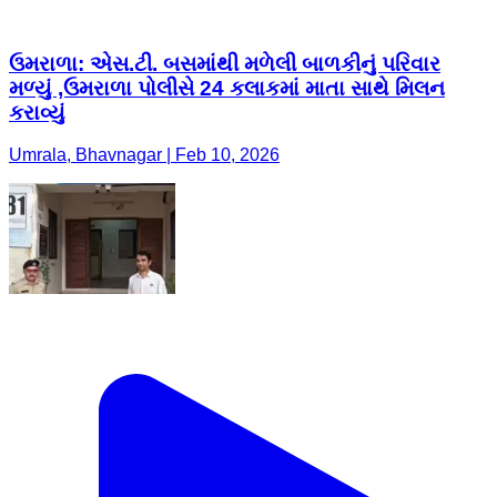
ઉમરાળા: એસ.ટી. બસમાંથી મળેલી બાળકીનું પરિવાર
મળ્યું ,ઉમરાળા પોલીસે 24 કલાકમાં માતા સાથે મિલન
કરાવ્યું
Umrala, Bhavnagar | Feb 10, 2026