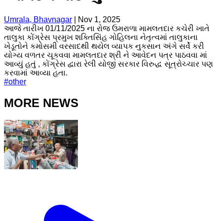
Umrala, Bhavnagar
|
Nov 1, 2025
આજે તારીખ 01/11/2025 ના રોજ ઉમરાળા મામલતદાર કચેરી ખાતે
તાલુકા કોંગ્રેસ પ્રમુખ શક્તિસિંહ ગોહિલના નેતૃત્વમાં તાલુકાના
ખેડૂતોને કમોસમી વરસાદથી થયેલ વ્યાપક નુકસાન અંગે સર્વે કરી
યોગ્ય વળતર ચૂકવવા મામલતદાર શ્રી ને આવેદન પત્ર પાઠવવા માં
આવ્યું હતું , કોંગ્રેસ દ્વારા રેલી યોજી સરકાર વિરુદ્ધ સૂત્રોચ્ચાર પણ
કરવામાં આવ્યા હતા.
#
other
MORE NEWS