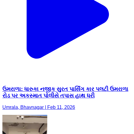
ઉમરાળા: ધારુકા નજીક સુરત પાર્સિંગ કાર પલટી ઉમરાળા
રોડ પર અકસ્માત પોલીસે તપાસ હાથ ધરી
Umrala, Bhavnagar | Feb 11, 2026