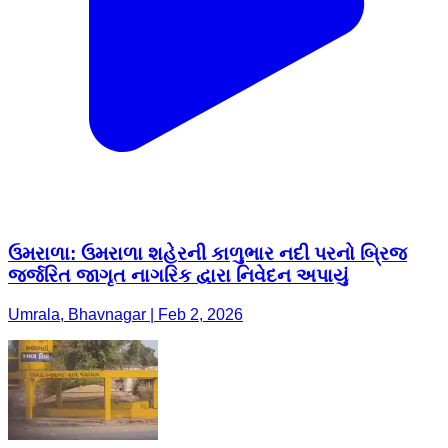
ઉમરાળા: ઉમરાળા શહેરની કાળુભાર નદી પરનો બ્રિજ
જર્જરિત જાગૃત નાગરિક દ્વારા નિવેદન અપાયું
Umrala, Bhavnagar | Feb 2, 2026