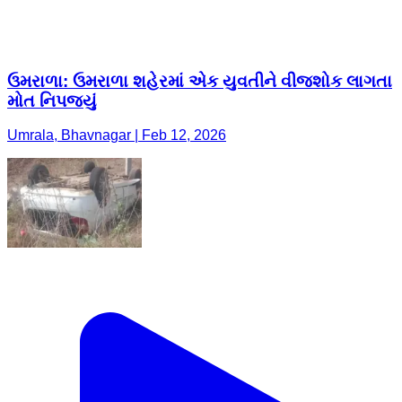
ઉમરાળા: ઉમરાળા શહેરમાં એક યુવતીને વીજશોક લાગતા
મોત નિપજ્યું
Umrala, Bhavnagar | Feb 12, 2026