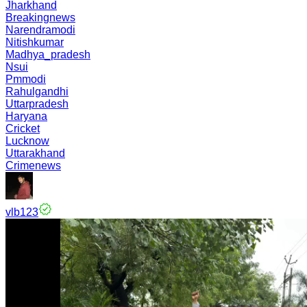
Jharkhand
Breakingnews
Narendramodi
Nitishkumar
Madhya_pradesh
Nsui
Pmmodi
Rahulgandhi
Uttarpradesh
Haryana
Cricket
Lucknow
Uttarakhand
Crimenews
vlb123