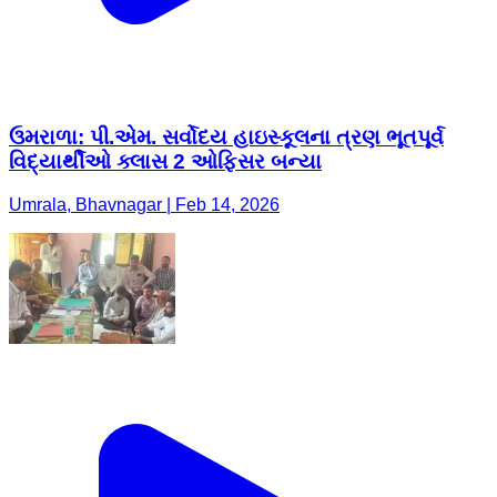
ઉમરાળા: પી.એમ. સર્વોદય હાઇસ્કૂલના ત્રણ ભૂતપૂર્વ
વિદ્યાર્થીઓ ક્લાસ 2 ઓફિસર બન્યા
Umrala, Bhavnagar | Feb 14, 2026