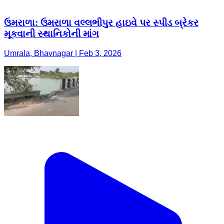
ઉમરાળા: ઉમરાળા વલ્લભીપુર હાઇવે પર સ્પીડ બ્રેકર
મૂકવાની સ્થાનિકોની માંગ
Umrala, Bhavnagar | Feb 3, 2026