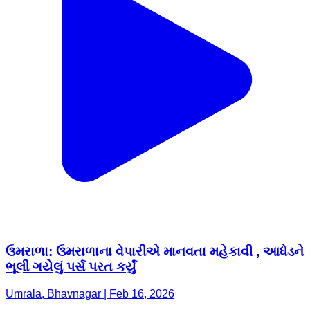
ઉમરાળા: ઉમરાળાના વેપારીએ માનવતા મહેકાવી , આધેડને
ભૂલી ગયેલું પર્સ પરત કર્યું
Umrala, Bhavnagar | Feb 16, 2026