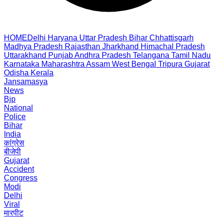
HOME
Delhi
Haryana
Uttar Pradesh
Bihar
Chhattisgarh
Madhya Pradesh
Rajasthan
Jharkhand
Himachal Pradesh
Uttarakhand
Punjab
Andhra Pradesh
Telangana
Tamil Nadu
Karnataka
Maharashtra
Assam
West Bengal
Tripura
Gujarat
Odisha
Kerala
Jansamasya
News
Bjp
National
Police
Bihar
India
कांग्रेस
बीजेपी
Gujarat
Accident
Congress
Modi
Delhi
Viral
मारपीट