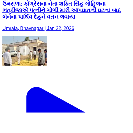
ઉમરાળા: કોંગ્રેસના નેતા શક્તિ સિંહ ગોહિલના
ભત્રીજાએ પત્નીને ગોળી મારી આપઘાતની ઘટના બાદ
બંનેના પાર્થિવ દેહને વતન લવાયા
Umrala, Bhavnagar | Jan 22, 2026