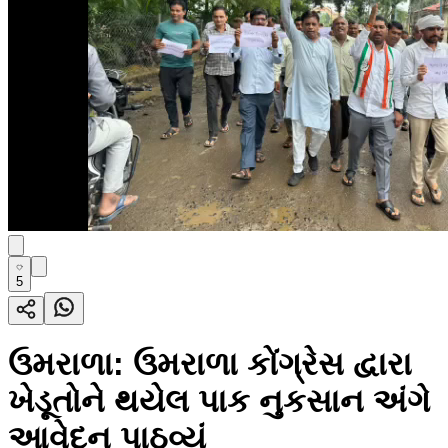
5
ઉમરાળા: ઉમરાળા કોંગ્રેસ દ્વારા
ખેડૂતોને થયેલ પાક નુકસાન અંગે
આવેદન પાઠવ્યું