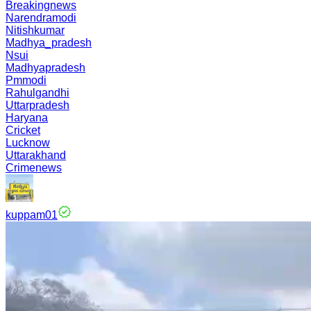
Breakingnews
Narendramodi
Nitishkumar
Madhya_pradesh
Nsui
Madhyapradesh
Pmmodi
Rahulgandhi
Uttarpradesh
Haryana
Cricket
Lucknow
Uttarakhand
Crimenews
kuppam01