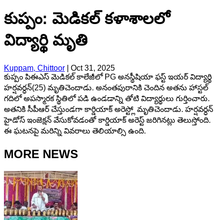
కుప్పం: మెడికల్ కళాశాలలో
విద్యార్థి మృతి
Kuppam, Chittoor
|
Oct 31, 2025
కుప్పం పిఈఎస్ మెడికల్ కాలేజీలో PG అనస్థీషియా ఫస్ట్ ఇయర్ విద్యార్థి
హర్షవర్ధన్(25) మృతిచెందాడు. అనంతపురానికి చెందిన అతను హాస్టల్
గదిలో అపస్మారక స్థితిలో పడి ఉండడాన్ని తోటి విద్యార్థులు గుర్తించారు.
అతనికి సీపీఆర్ చేస్తుండగా కార్డియాక్ అరెస్ట్లో మృతిచెందాడు. హర్షవర్ధన్
హైడోస్ ఇంజెక్షన్ వేసుకోవడంతో కార్డియాక్ అరెస్ట్ జరిగినట్లు తెలుస్తోంది.
ఈ ఘటనపై మరిన్ని వివరాలు తెలియాల్సి ఉంది.
MORE NEWS