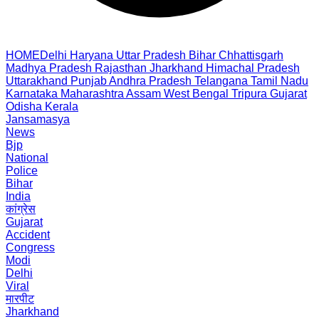
HOME
Delhi
Haryana
Uttar Pradesh
Bihar
Chhattisgarh
Madhya Pradesh
Rajasthan
Jharkhand
Himachal Pradesh
Uttarakhand
Punjab
Andhra Pradesh
Telangana
Tamil Nadu
Karnataka
Maharashtra
Assam
West Bengal
Tripura
Gujarat
Odisha
Kerala
Jansamasya
News
Bjp
National
Police
Bihar
India
कांग्रेस
Gujarat
Accident
Congress
Modi
Delhi
Viral
मारपीट
Jharkhand