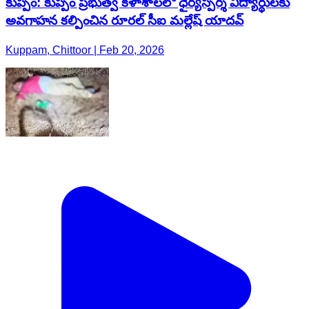
కుప్పం: కుప్పం ప్రభుత్వ కళాశాలలో ధైర్యస్పర్శ విద్యార్థులకు
అవగాహన కల్పించిన రూరల్ సీఐ మల్లేష్ యాదవ్
Kuppam, Chittoor | Feb 20, 2026