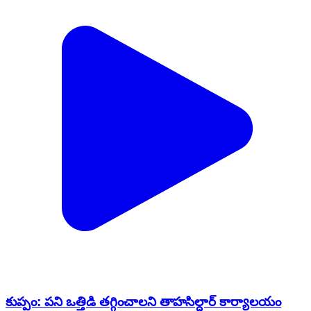
కుప్పం: పని ఒత్తిడి తగ్గించాలని తాహసిల్దార్ కార్యాలయం