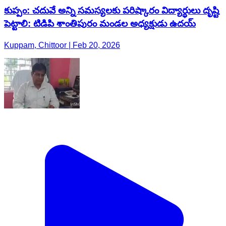
కుప్పం: చదువే అన్ని సమస్యలకు పరిష్కారం విద్యార్థులు దృష్టి
పెట్టాలి: టిడిపి శాంతిపురం మండల అధ్యక్షుడు ఉదయ్
Kuppam, Chittoor | Feb 20, 2026