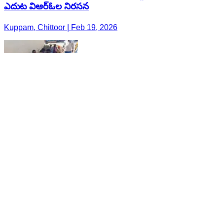
ఎదుట విఆర్ఓల నిరసన
Kuppam, Chittoor | Feb 19, 2026