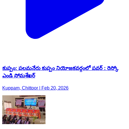
కుప్పం: పలమనేరు కుప్పం నియోజకవర్గంలో పవర్ : రెస్కో
ఎండి సోమశేఖర్
Kuppam, Chittoor | Feb 20, 2026