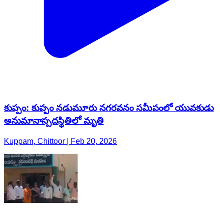
కుప్పం: కుప్పం నడుమూరు నగరవనం సమీపంలో యువకుడు
అనుమానాస్పదస్థితిలో మృతి
Kuppam, Chittoor | Feb 20, 2026