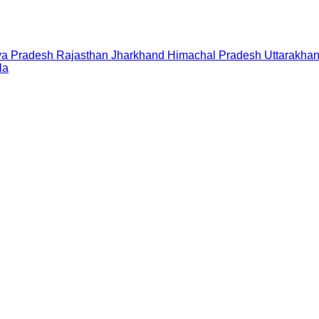
a Pradesh
Rajasthan
Jharkhand
Himachal Pradesh
Uttarakha
la