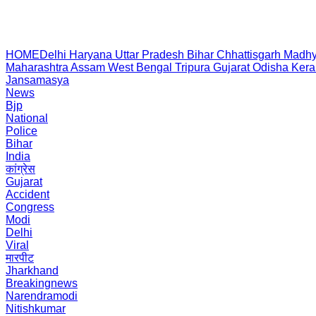
HOME
Delhi
Haryana
Uttar Pradesh
Bihar
Chhattisgarh
Madhy
Maharashtra
Assam
West Bengal
Tripura
Gujarat
Odisha
Kera
Jansamasya
News
Bjp
National
Police
Bihar
India
कांग्रेस
Gujarat
Accident
Congress
Modi
Delhi
Viral
मारपीट
Jharkhand
Breakingnews
Narendramodi
Nitishkumar