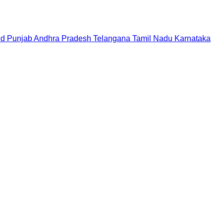
nd
Punjab
Andhra Pradesh
Telangana
Tamil Nadu
Karnataka