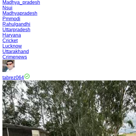
Madhya_pradesh
Nsui
Madhyapradesh
Pmmodi
Rahulgandhi
Uttarpradesh
Haryana
Cricket
Lucknow
Uttarakhand
Crimenews
tabrez064