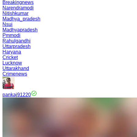
Breakingnews
Narendramodi
Nitishkumar
Madhya_pradesh
Nsui
Madhyapradesh
Pmmodi
Rahulgandhi
Uttarpradesh
Haryana
Cricket
Lucknow
Uttarakhand
Crimenews
pankaj91220