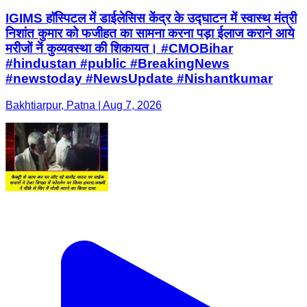
IGIMS हाॅस्पिटल में डाईलेसिस केंद्र के उद्घाटन में स्वास्थ मंत्री
निशांत कुमार को फजीहत का सामना करना पड़ा ईलाज कराने आये
मरीजों नें कुव्यवस्था की शिकायत। #CMOBihar
#hindustan #public #BreakingNews
#newstoday #NewsUpdate #Nishantkumar
Bakhtiarpur, Patna | Aug 7, 2026