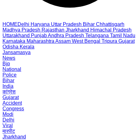
HOME
Delhi
Haryana
Uttar Pradesh
Bihar
Chhattisgarh
Madhya Pradesh
Rajasthan
Jharkhand
Himachal Pradesh
Uttarakhand
Punjab
Andhra Pradesh
Telangana
Tamil Nadu
Karnataka
Maharashtra
Assam
West Bengal
Tripura
Gujarat
Odisha
Kerala
Jansamasya
News
Bjp
National
Police
Bihar
India
कांग्रेस
Gujarat
Accident
Congress
Modi
Delhi
Viral
मारपीट
Jharkhand