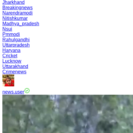
Jharkhand
Breakingnews
Narendramodi
Nitishkumar
Madhya_pradesh
Nsui
Pmmodi
Rahulgandhi
Uttarpradesh
Haryana
Cricket
Lucknow
Uttarakhand
Crimenews
news.user