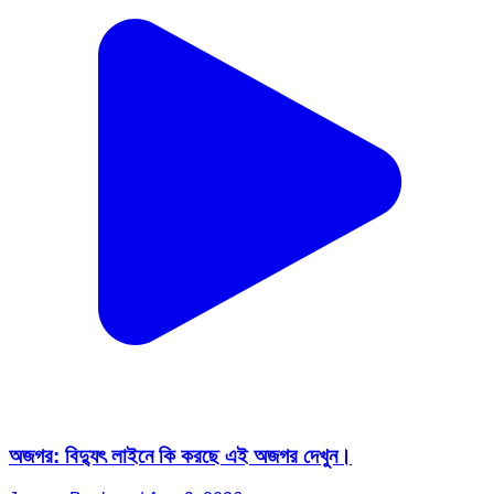
অজগর: বিদ্যুৎ লাইনে কি করছে এই অজগর দেখুন।