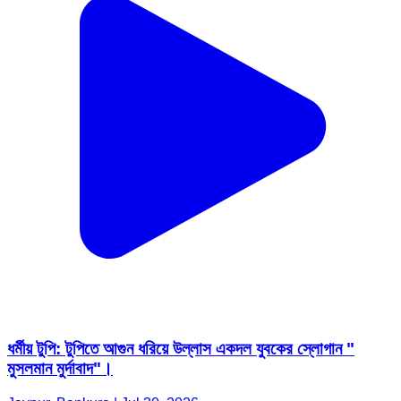
ধর্মীয় টুপি: টুপিতে আগুন ধরিয়ে উল্লাস একদল যুবকের স্লোগান "
মুসলমান মুর্দাবাদ"।