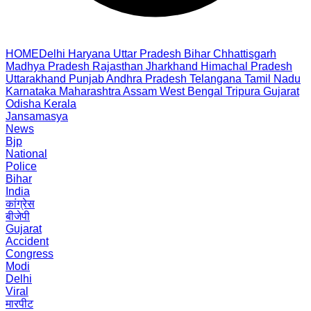
HOME
Delhi
Haryana
Uttar Pradesh
Bihar
Chhattisgarh
Madhya Pradesh
Rajasthan
Jharkhand
Himachal Pradesh
Uttarakhand
Punjab
Andhra Pradesh
Telangana
Tamil Nadu
Karnataka
Maharashtra
Assam
West Bengal
Tripura
Gujarat
Odisha
Kerala
Jansamasya
News
Bjp
National
Police
Bihar
India
कांग्रेस
बीजेपी
Gujarat
Accident
Congress
Modi
Delhi
Viral
मारपीट