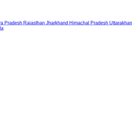
a Pradesh
Rajasthan
Jharkhand
Himachal Pradesh
Uttarakha
la