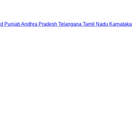
nd
Punjab
Andhra Pradesh
Telangana
Tamil Nadu
Karnataka