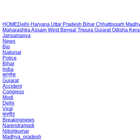
HOME
Delhi
Haryana
Uttar Pradesh
Bihar
Chhattisgarh
Madhy
Maharashtra
Assam
West Bengal
Tripura
Gujarat
Odisha
Kera
Jansamasya
News
Bjp
National
Police
Bihar
India
कांग्रेस
Gujarat
Accident
Congress
Modi
Delhi
Viral
मारपीट
Breakingnews
Narendramodi
Nitishkumar
Madhya_pradesh