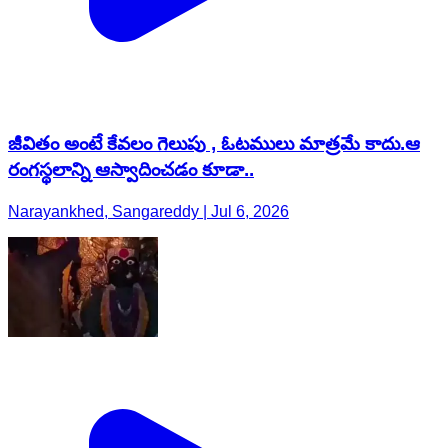
జీవితం అంటే కేవలం గెలుపు , ఓటములు మాత్రమే కాదు.ఆ
రంగస్థలాన్ని ఆస్వాదించడం కూడా..
Narayankhed, Sangareddy | Jul 6, 2026