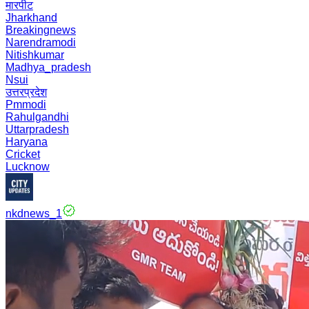
मारपीट
Jharkhand
Breakingnews
Narendramodi
Nitishkumar
Madhya_pradesh
Nsui
उत्तरप्रदेश
Pmmodi
Rahulgandhi
Uttarpradesh
Haryana
Cricket
Lucknow
nkdnews_1