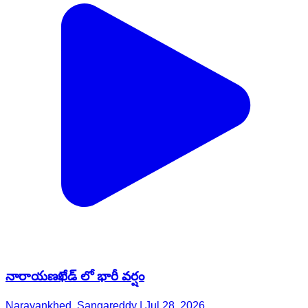
నారాయణఖేడ్ లో భారీ వర్షం
Narayankhed, Sangareddy | Jul 28, 2026