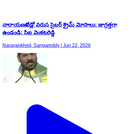
నారాయణఖేడ్లో వరుస సైబర్ క్రైమ్ మోసాలు: జాగ్రత్తగా
ఉండండి: సిఐ వెంకటరెడ్డి
Narayankhed, Sangareddy | Jun 22, 2026