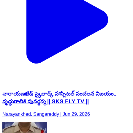
నారాయణఖేడ్ స్కైలార్క్ హాస్పిటల్ సంచలన విజయం..
వృద్ధురాలికి పునర్జన్మ || SKS FLY TV ||
Narayankhed, Sangareddy | Jun 29, 2026