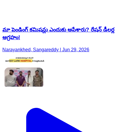
మా పెండింగ్ కమిషన్లు ఎందుకు ఆపేశారు? రేషన్ డీలర్ల
ఆగ్రహం!
Narayankhed, Sangareddy | Jun 29, 2026