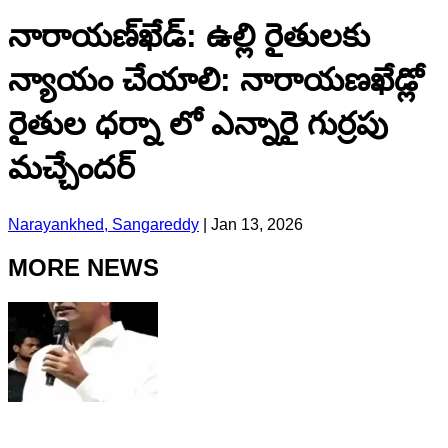
నారాయణ్​ఖేడ్: ఉల్లి రైతులకు
న్యాయం చేయాలి: నారాయణఖేడ్లో
రైతుల ధర్నా లో ఎన్నారై గుర్రపు
మచ్చేందర్
Narayankhed, Sangareddy
|
Jan 13, 2026
MORE NEWS