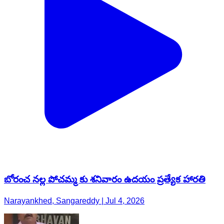
బోరంచ నల్ల పోచమ్మ కు శనివారం ఉదయం ప్రత్యేక హారతి
Narayankhed, Sangareddy | Jul 4, 2026