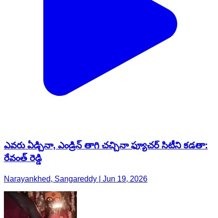
ఎవ‌రు ఏడ్చినా, ఎండ్రిన్ తాగి చచ్చినా ఫ్యూచ‌ర్ సిటీని క‌డ‌తా:
రేవంత్ రెడ్డి
Narayankhed, Sangareddy | Jun 19, 2026