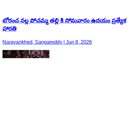
బోరంచ నల్ల పోచమ్మ తల్లి కి సోమవారం ఉదయం ప్రత్యేక
హారతి
Narayankhed, Sangareddy | Jun 8, 2026