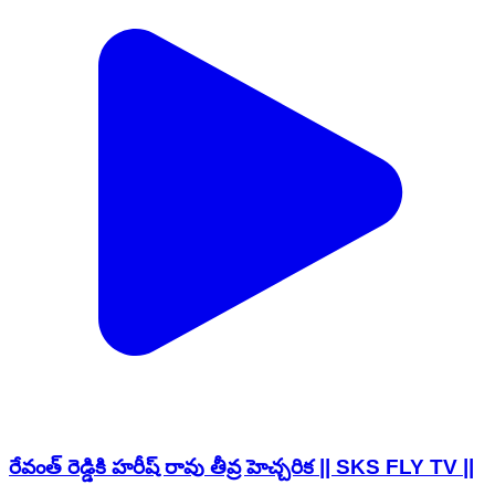
రేవంత్ రెడ్డికి హరీష్ రావు తీవ్ర హెచ్చరిక || SKS FLY TV ||