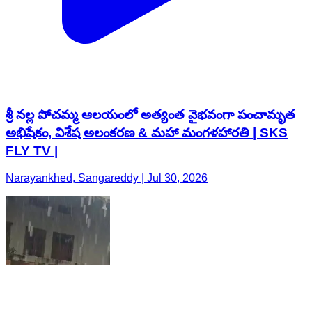
శ్రీ నల్ల పోచమ్మ ఆలయంలో అత్యంత వైభవంగా పంచామృత
అభిషేకం, విశేష అలంకరణ & మహా మంగళహారతి | SKS
FLY TV |
Narayankhed, Sangareddy | Jul 30, 2026