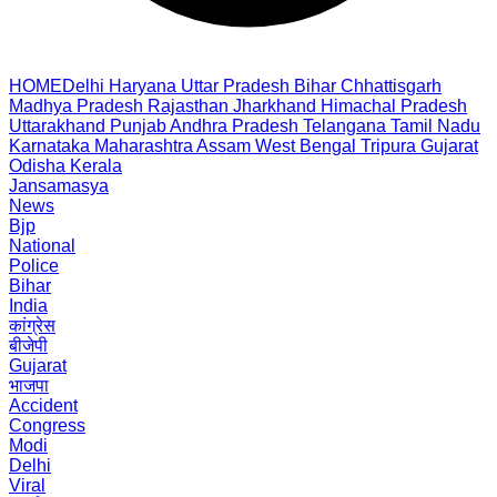
HOME
Delhi
Haryana
Uttar Pradesh
Bihar
Chhattisgarh
Madhya Pradesh
Rajasthan
Jharkhand
Himachal Pradesh
Uttarakhand
Punjab
Andhra Pradesh
Telangana
Tamil Nadu
Karnataka
Maharashtra
Assam
West Bengal
Tripura
Gujarat
Odisha
Kerala
Jansamasya
News
Bjp
National
Police
Bihar
India
कांग्रेस
बीजेपी
Gujarat
भाजपा
Accident
Congress
Modi
Delhi
Viral