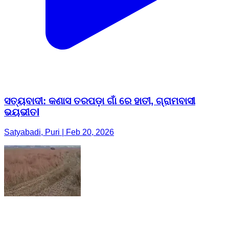
ସତ୍ୟବାଦୀ: କଣାସ ତରପଡ଼ା ଗାଁ ରେ ହାତୀ, ଗ୍ରାମବାସୀ
ଭୟଭୀତl
Satyabadi, Puri | Feb 20, 2026