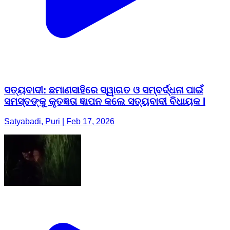
ସତ୍ୟବାଦୀ: ଛମାଣସାହିରେ ସ୍ୱାଗତ ଓ ସମ୍ବର୍ଦ୍ଧନା ପାଇଁ
ସମସ୍ତଙ୍କୁ କୃତଜ୍ଞତା ଜ୍ଞାପନ କଲେ ସତ୍ୟବାଦୀ ବିଧାୟକ l
Satyabadi, Puri | Feb 17, 2026