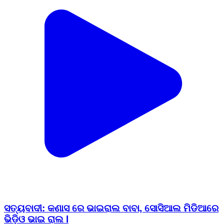
ସତ୍ୟବାଦୀ: କଣାସ ରେ ଭାଇରାଲ ବାବା, ସୋସିଆଲ ମିଡିଆରେ
ଭିଡ଼ିଓ ଭାଇ ରାଲ l