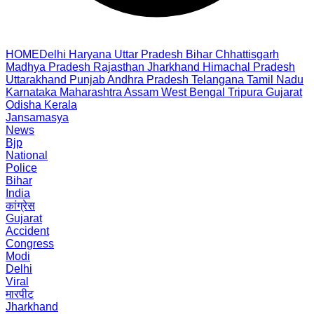
HOME
Delhi
Haryana
Uttar Pradesh
Bihar
Chhattisgarh
Madhya Pradesh
Rajasthan
Jharkhand
Himachal Pradesh
Uttarakhand
Punjab
Andhra Pradesh
Telangana
Tamil Nadu
Karnataka
Maharashtra
Assam
West Bengal
Tripura
Gujarat
Odisha
Kerala
Jansamasya
News
Bjp
National
Police
Bihar
India
कांग्रेस
Gujarat
Accident
Congress
Modi
Delhi
Viral
मारपीट
Jharkhand