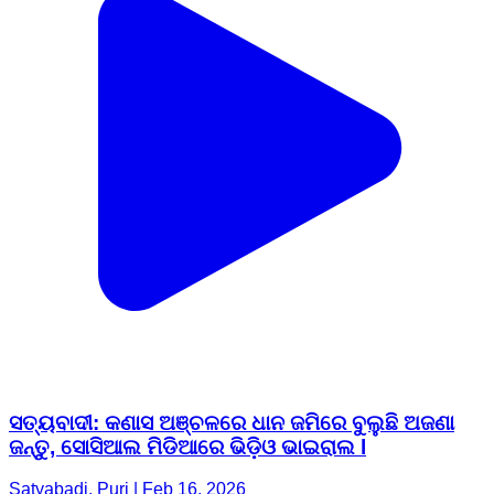
ସତ୍ୟବାଦୀ: କଣାସ ଅଞ୍ଚଳରେ ଧାନ ଜମିରେ ବୁଲୁଛି ଅଜଣା
ଜନ୍ତୁ, ସୋସିଆଲ ମିଡିଆରେ ଭିଡ଼ିଓ ଭାଇରାଲ l
Satyabadi, Puri | Feb 16, 2026