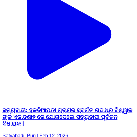
ସତ୍ୟବାଦୀ: ହଳଦିଆପଡା ଗ୍ରାମର ସ୍ବର୍ଗତ ଗଦାଧର ବିଶ୍ୱାଳ
ଙ୍କ ଏକାଦଶାହ ରେ ଯୋଗଦେଲେ ସତ୍ୟବାଦୀ ପୂର୍ବତନ
ବିଧାୟକ l
Satyabadi, Puri | Feb 12, 2026