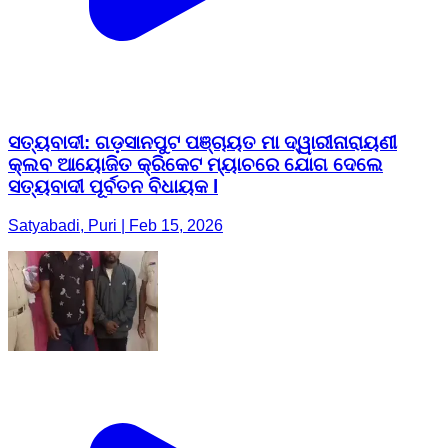
ସତ୍ୟବାଦୀ: ଗଡ଼ସାନପୁଟ ପଞ୍ଚାୟତ ମା ଦ୍ୱାରୀନାରାୟଣୀ
କ୍ଲବ ଆୟୋଜିତ କ୍ରିକେଟ ମ୍ୟାଚରେ ଯୋଗ ଦେଲେ
ସତ୍ୟବାଦୀ ପୂର୍ବତନ ବିଧାୟକ l
Satyabadi, Puri | Feb 15, 2026