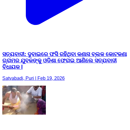
ସତ୍ୟବାଦୀ: ଦୁବାଇରେ ଫସି ରହିଥିବା କଣାସ ବ୍ଲକ କୋଟକଣା
ଗ୍ରାମର ଯୁବକଙ୍କୁ ଓଡିଶା ଫେରାଇ ଆଣିଲେ ସତ୍ୟବାଦୀ
ବିଧାୟକ l
Satyabadi, Puri | Feb 19, 2026