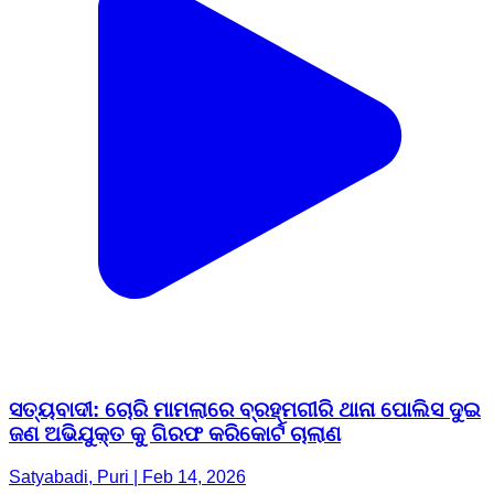
ସତ୍ୟବାଦୀ: ଚୋରି ମାମଲାରେ ବ୍ରହ୍ମଗୀରି ଥାନା ପୋଲିସ ଦୁଇ
ଜଣ ଅଭିଯୁକ୍ତ କୁ ଗିରଫ କରିକୋର୍ଟ ଚାଲାଣ
Satyabadi, Puri | Feb 14, 2026