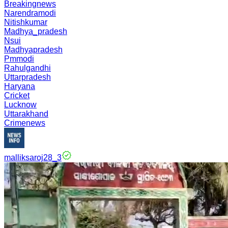
Breakingnews
Narendramodi
Nitishkumar
Madhya_pradesh
Nsui
Madhyapradesh
Pmmodi
Rahulgandhi
Uttarpradesh
Haryana
Cricket
Lucknow
Uttarakhand
Crimenews
malliksaroj28_3