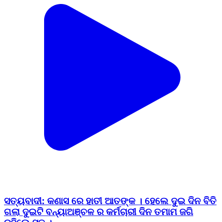
ସତ୍ୟବାଦୀ: କଣାସ ରେ ହାତୀ ଆତଙ୍କ । ହେଲେ ଦୁଇ ଦିନ ବିତି
ଗଲା ଦୁଇଟି ବନ୍ୟାଅଞ୍ଚଳ ର କର୍ମଚାରୀ ଦିନ ତମାମ ଜଗି