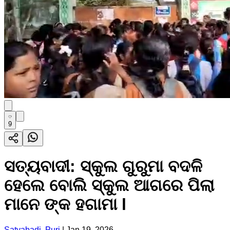
9
ସତ୍ୟବାଦୀ: ସ୍କୁଲ ଗୁରୁମା ବଦଳି
ହେଲେ ବୋଲି ସ୍କୁଲ ଆଗରେ ପିଲା
ମାନେ ଙ୍କ ହଗାମା l
Satyabadi, Puri
|
Jan 19, 2026