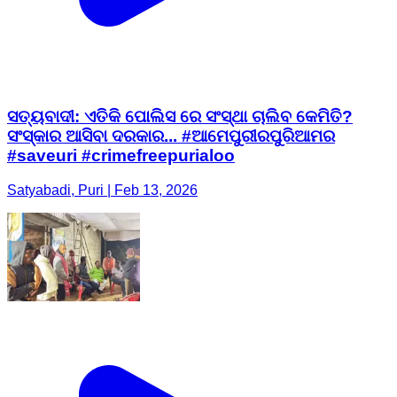
ସତ୍ୟବାଦୀ: ଏତିକି ପୋଲିସ ରେ ସଂସ୍ଥା ଚାଲିବ କେମିତି?
ସଂସ୍କାର ଆସିବା ଦରକାର... #ଆମେପୁରୀରପୁରିଆମର
#saveuri #crimefreepurialoo
Satyabadi, Puri | Feb 13, 2026