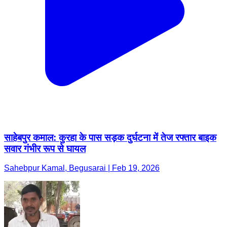
साहेबपुर कमाल: कुरहा के पास सड़क दुर्घटना में तेज रफ्तार बाइक
सवार गंभीर रूप से घायल
Sahebpur Kamal, Begusarai | Feb 19, 2026