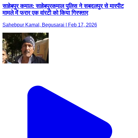
साहेबपुर कमाल: साहेबपुरकमाल पुलिस ने सबदलपुर से मारपीट
मामले में फरार एक वांरटी को किया गिरफ्तार
Sahebpur Kamal, Begusarai | Feb 17, 2026