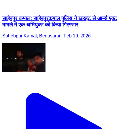
साहेबपुर कमाल: साहेबपुरकमाल पुलिस ने खरहट से आर्म्स एक्ट
मामले में एक अभियुक्त को किया गिरफ्तार
Sahebpur Kamal, Begusarai | Feb 19, 2026