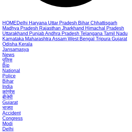
HOME
Delhi
Haryana
Uttar Pradesh
Bihar
Chhattisgarh
Madhya Pradesh
Rajasthan
Jharkhand
Himachal Pradesh
Uttarakhand
Punjab
Andhra Pradesh
Telangana
Tamil Nadu
Karnataka
Maharashtra
Assam
West Bengal
Tripura
Gujarat
Odisha
Kerala
Jansamasya
News
पुलिस
Bjp
National
Police
Bihar
India
कांग्रेस
बीजेपी
Gujarat
भाजपा
Accident
Congress
Modi
Delhi