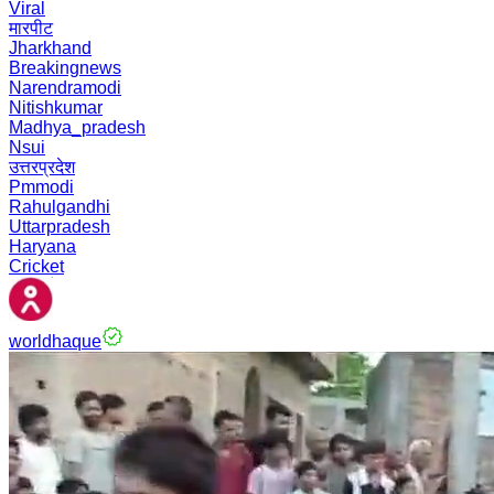
Viral
मारपीट
Jharkhand
Breakingnews
Narendramodi
Nitishkumar
Madhya_pradesh
Nsui
उत्तरप्रदेश
Pmmodi
Rahulgandhi
Uttarpradesh
Haryana
Cricket
worldhaque