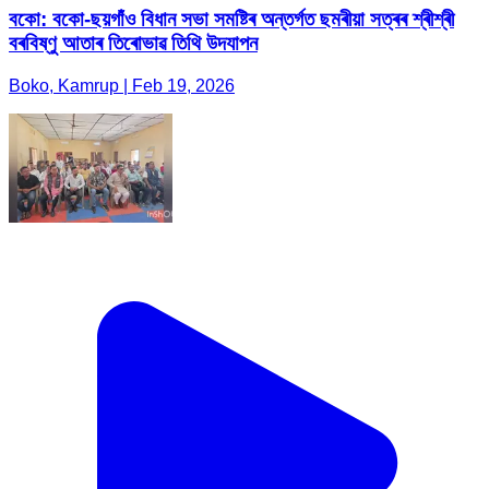
বকো: বকো-ছয়গাঁ‌ও বিধান সভা সমষ্টিৰ অন্তৰ্গত ছমৰীয়া সত্ৰৰ শ্ৰীশ্ৰী
বৰবিষ্ণু আতাৰ তিৰোভাৱ তিথি উদযাপন
Boko, Kamrup | Feb 19, 2026