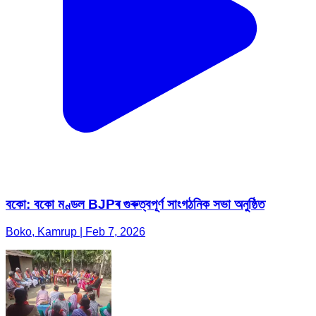
বকো: বকো মণ্ডল BJPৰ গুৰুত্বপূৰ্ণ সাংগঠনিক সভা অনুষ্ঠিত
Boko, Kamrup | Feb 7, 2026