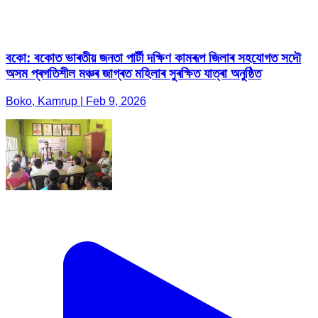
বকো: বকোত ভাৰতীয় জনতা পাৰ্টী দক্ষিণ কামৰূপ জিলাৰ সহযোগত সদৌ
অসম প্ৰগতিশীল মঞ্চৰ জাগ্ৰত মহিলাৰ সুৰক্ষিত যাত্ৰা অনুষ্ঠিত
Boko, Kamrup | Feb 9, 2026