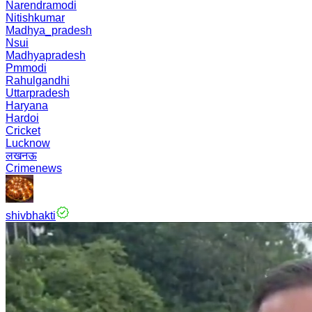
Narendramodi
Nitishkumar
Madhya_pradesh
Nsui
Madhyapradesh
Pmmodi
Rahulgandhi
Uttarpradesh
Haryana
Hardoi
Cricket
Lucknow
लखनऊ
Crimenews
shivbhakti