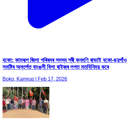
বকো: কামৰূপ জিলা পৰিষদৰ সদস্য শ্ৰী কনমণি ৰাভাই বকো-ছয়গাঁও
সমষ্টিৰ অন্তর্গত বাংঙলী বিলা ৰাইজৰ লগত মতবিনিময় কৰে
Boko, Kamrup | Feb 17, 2026