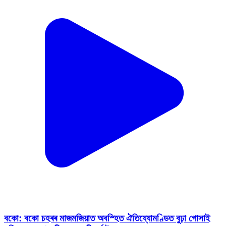
বকো: বকো চহৰৰ মাজমজিয়াত অবস্হিত ঐতিয্যোমণ্ডিত বুঢ়া গোসাই