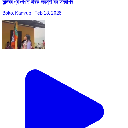
মন্দিৰৰ প্ৰাংগণত হীৰক জয়ন্তী বৰ্ষ উদযাপন
Boko, Kamrup | Feb 18, 2026