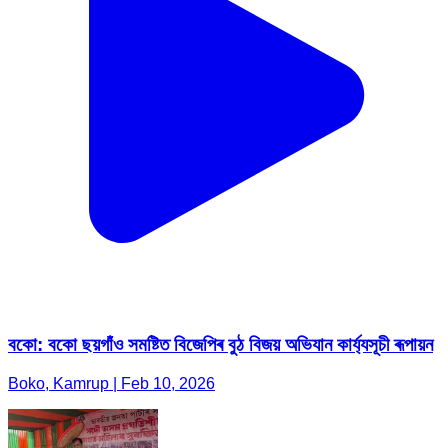
বকো: বকো ছয়গাঁও সমষ্টিত বিজেপিৰ বুঠ বিজয় অভিযান কাৰ্য্যসূচী ৰূপায়ন
Boko, Kamrup | Feb 10, 2026