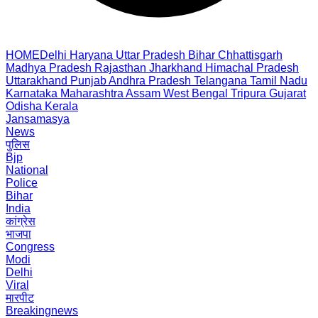
HOME
Delhi
Haryana
Uttar Pradesh
Bihar
Chhattisgarh
Madhya Pradesh
Rajasthan
Jharkhand
Himachal Pradesh
Uttarakhand
Punjab
Andhra Pradesh
Telangana
Tamil Nadu
Karnataka
Maharashtra
Assam
West Bengal
Tripura
Gujarat
Odisha
Kerala
Jansamasya
News
पुलिस
Bjp
National
Police
Bihar
India
कांग्रेस
भाजपा
Congress
Modi
Delhi
Viral
मारपीट
Breakingnews