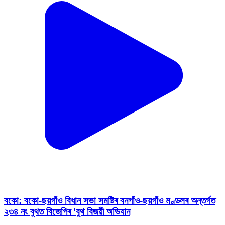
বকো: বকো-ছয়গাঁ‌ও বিধান সভা সমষ্টিৰ বনগাঁ‌ও-ছয়গাঁ‌ও মণ্ডলৰ অন্তৰ্গত
২৩৪ নং বুথত বিজেপিৰ 'বুথ বিজয়ী অভিযান