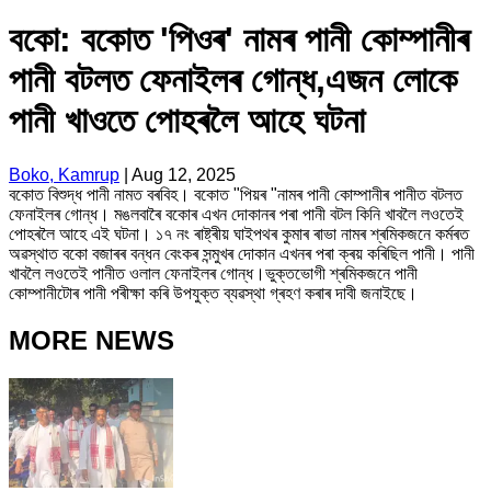
বকো: বকোত 'পিওৰ' নামৰ পানী‌ কোম্পানীৰ‌
পানী বটলত ফেনাইলৰ গোন্ধ,এজন লোকে
পানী খাওতে পোহৰলৈ আহে ঘটনা
Boko, Kamrup
|
Aug 12, 2025
বকোত বিশুদ্ধ পানী নামত বৰবিহ। বকোত "পিয়ৰ "নামৰ পানী‌ কোম্পানীৰ‌ পানীত বটলত
ফেনাইলৰ গোন্ধ। মঙলবাৰৈ বকোৰ এখন দোকানৰ পৰা পানী বটল কিনি খাবলৈ লওতেই
পোহৰলৈ আহে এই ঘটনা। ১৭ নং ৰাষ্ট্ৰীয় ঘাইপথৰ কুমাৰ ৰাভা নামৰ শ্ৰমিকজনে কৰ্মৰত
অৱস্থাত বকো বজাৰৰ বন্ধন বেংকৰ সন্মুখৰ দোকান এখনৰ পৰা ক্ৰয় কৰিছিল পানী। পানী
খাবলৈ লওতেই পানীত ওলাল ফেনাইলৰ গোন্ধ।ভুক্তভোগী শ্ৰমিকজনে পানী
কোম্পানীটোৰ পানী পৰীক্ষা কৰি উপযুক্ত ব্যৱস্থা গ্ৰহণ কৰাৰ দাবী জনাইছে।
MORE NEWS