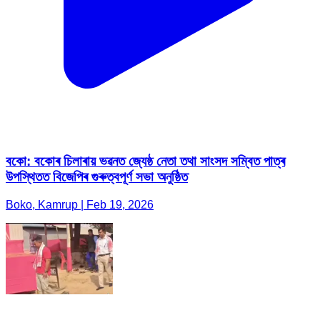
বকো: বকোৰ চিলাৰায় ভৱনত জ্যেষ্ঠ নেতা তথা সাংসদ সম্বিত পাত্ৰ
উপস্থিতত বিজেপিৰ গুৰুত্বপূৰ্ণ সভা অনুষ্ঠিত
Boko, Kamrup | Feb 19, 2026