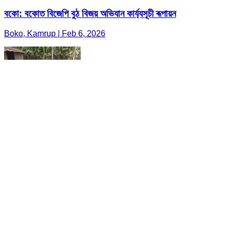
বকো: বকোত বিজেপি বুঠ বিজয় অভিযান কাৰ্য্যসূচী ৰূপায়ন
Boko, Kamrup | Feb 6, 2026