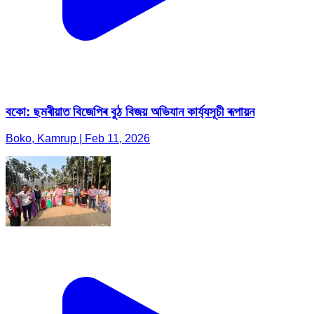
বকো: ছমৰীয়াত বিজেপিৰ বুঠ বিজয় অভিযান কাৰ্য্যসূচী ৰূপায়ন
Boko, Kamrup | Feb 11, 2026