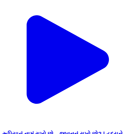
રૂપિયાનું નામું રાખો છો... જીવનનું રાખો છો? | હૃદયને