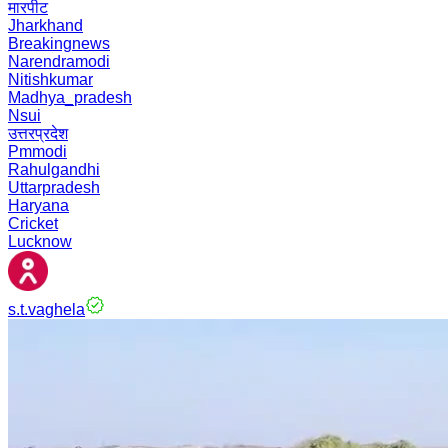
मारपीट
Jharkhand
Breakingnews
Narendramodi
Nitishkumar
Madhya_pradesh
Nsui
उत्तरप्रदेश
Pmmodi
Rahulgandhi
Uttarpradesh
Haryana
Cricket
Lucknow
s.t.vaghela