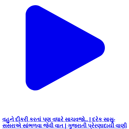
વહુને દીકરી કરતાં પણ વધારે સાચવજો.. | દરેક સાસુ-
સસરાએ સાંભળવા જેવી વાત | ગુજરાતી પ્રેરણાદાયી વાણી