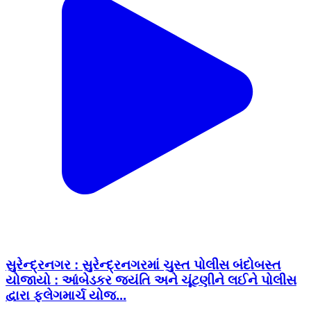
સુરેન્દ્રનગર : સુરેન્દ્રનગરમાં ચુસ્ત પોલીસ બંદોબસ્ત
યોજાયો : આંબેડકર જયંતિ અને ચૂંટણીને લઈને પોલીસ
દ્વારા ફ્લેગમાર્ચ યોજ...