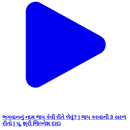
ભગવાનનું નામ જપ કેવી રીતે લેવું? | જપ કરવાની 3 સરળ
રીતો | પૂ. શ્રી જિગ્નેશ દાદા