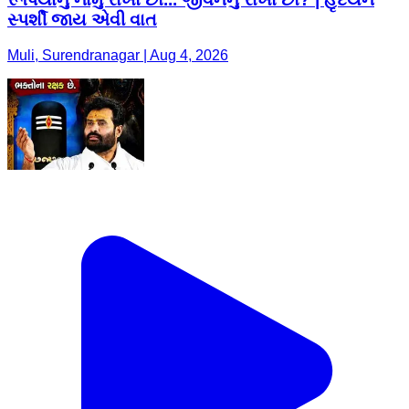
સ્પર્શી જાય એવી વાત
Muli, Surendranagar | Aug 4, 2026