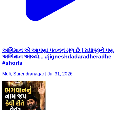
અભિમાન એ આપણા પતનનું મૂળ છે | રાધાજીને પણ
અભિમાન આવ્યો... #jigneshdadaradheradhe
#shorts
Muli, Surendranagar | Jul 31, 2026