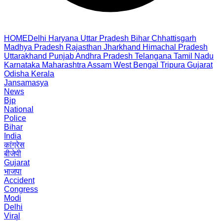
HOME
Delhi
Haryana
Uttar Pradesh
Bihar
Chhattisgarh
Madhya Pradesh
Rajasthan
Jharkhand
Himachal Pradesh
Uttarakhand
Punjab
Andhra Pradesh
Telangana
Tamil Nadu
Karnataka
Maharashtra
Assam
West Bengal
Tripura
Gujarat
Odisha
Kerala
Jansamasya
News
Bjp
National
Police
Bihar
India
कांग्रेस
बीजेपी
Gujarat
भाजपा
Accident
Congress
Modi
Delhi
Viral