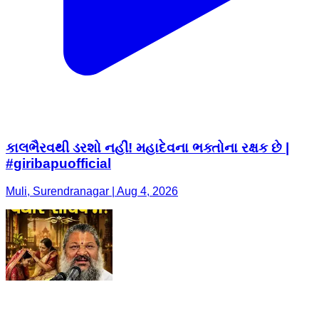
કાલભૈરવથી ડરશો નહીં! મહાદેવના ભક્તોના રક્ષક છે |
#giribapuofficial
Muli, Surendranagar | Aug 4, 2026