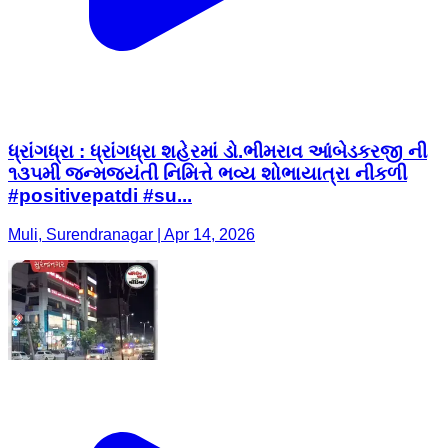
ધ્રાંગધ્રા : ધ્રાંગધ્રા શહેરમાં ડો.ભીમરાવ આંબેડકરજી ની
૧૩૫મી જન્મજયંતી નિમિત્તે ભવ્ય શોભાયાત્રા નીકળી
#positivepatdi #su...
Muli, Surendranagar | Apr 14, 2026