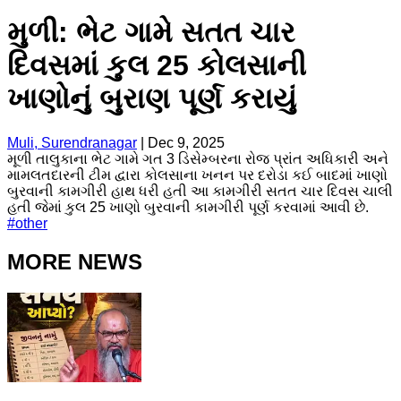
મુળી: ભેટ ગામે સતત ચાર
દિવસમાં કુલ 25 કોલસાની
ખાણોનું બુરાણ પૂર્ણ કરાયું
Muli, Surendranagar
|
Dec 9, 2025
મૂળી તાલુકાના ભેટ ગામે ગત 3 ડિસેમ્બરના રોજ પ્રાંત અધિકારી અને
મામલતદારની ટીમ દ્વારા કોલસાના ખનન પર દરોડા કઈ બાદમાં ખાણો
બુરવાની કામગીરી હાથ ધરી હતી આ કામગીરી સતત ચાર દિવસ ચાલી
હતી જેમાં કુલ 25 ખાણો બુરવાની કામગીરી પૂર્ણ કરવામાં આવી છે.
#
other
MORE NEWS