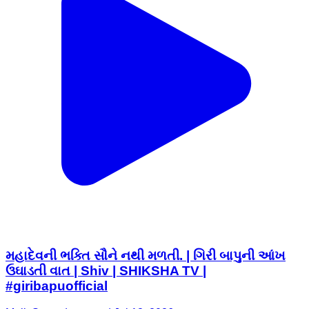
મહાદેવની ભક્તિ સૌને નથી મળતી. | ગિરી બાપુની આંખ
ઉઘાડતી વાત | Shiv | SHIKSHA TV |
#giribapuofficial