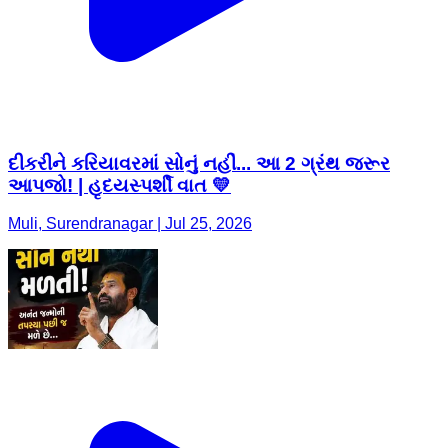
દીકરીને કરિયાવરમાં સોનું નહીં... આ 2 ગ્રંથ જરૂર
આપજો! | હૃદયસ્પર્શી વાત 💛
Muli, Surendranagar | Jul 25, 2026