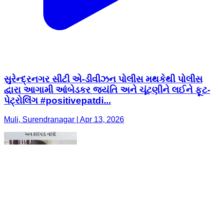
સુરેન્દ્રનગર સીટી એ-ડીવીઝન પોલીસ મથકેથી પોલીસ
દ્વારા આગામી આંબેડકર જયંતિ અને ચૂંટણીને લઈને ફૂટ-
પેટ્રોલિંગ #positivepatdi...
Muli, Surendranagar | Apr 13, 2026