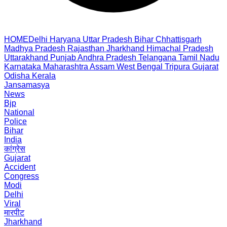
HOME
Delhi
Haryana
Uttar Pradesh
Bihar
Chhattisgarh
Madhya Pradesh
Rajasthan
Jharkhand
Himachal Pradesh
Uttarakhand
Punjab
Andhra Pradesh
Telangana
Tamil Nadu
Karnataka
Maharashtra
Assam
West Bengal
Tripura
Gujarat
Odisha
Kerala
Jansamasya
News
Bjp
National
Police
Bihar
India
कांग्रेस
Gujarat
Accident
Congress
Modi
Delhi
Viral
मारपीट
Jharkhand