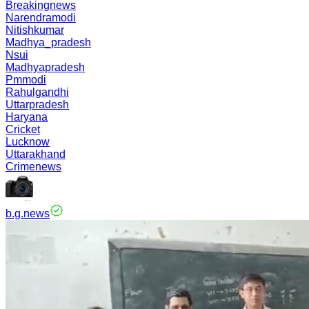
Breakingnews
Narendramodi
Nitishkumar
Madhya_pradesh
Nsui
Madhyapradesh
Pmmodi
Rahulgandhi
Uttarpradesh
Haryana
Cricket
Lucknow
Uttarakhand
Crimenews
b.g.news