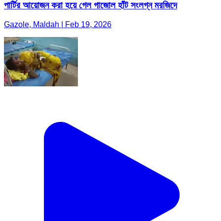
পার্টির আয়োজন করা হয়ে গেল গাজোল হাঁট সংলগ্ন মরজিদে
Gazole, Maldah | Feb 19, 2026