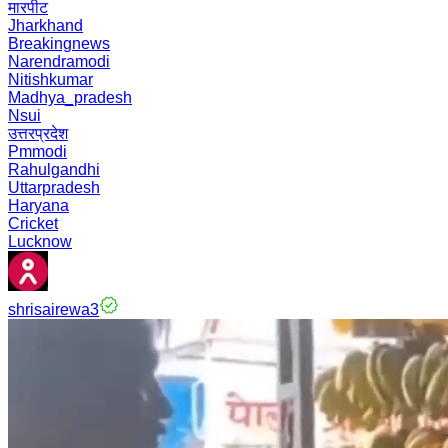
मारपीट
Jharkhand
Breakingnews
Narendramodi
Nitishkumar
Madhya_pradesh
Nsui
उत्तरप्रदेश
Pmmodi
Rahulgandhi
Uttarpradesh
Haryana
Cricket
Lucknow
shrisairewa3