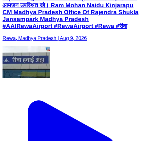
आमजन उपस्थित रहे। Ram Mohan Naidu Kinjarapu
CM Madhya Pradesh Office Of Rajendra Shukla
Jansampark Madhya Pradesh
#AAIRewaAirport #RewaAirport #Rewa #रीवा
Rewa, Madhya Pradesh | Aug 9, 2026