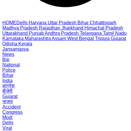
HOME
Delhi
Haryana
Uttar Pradesh
Bihar
Chhattisgarh
Madhya Pradesh
Rajasthan
Jharkhand
Himachal Pradesh
Uttarakhand
Punjab
Andhra Pradesh
Telangana
Tamil Nadu
Karnataka
Maharashtra
Assam
West Bengal
Tripura
Gujarat
Odisha
Kerala
Jansamasya
News
Bjp
National
Police
Bihar
India
कांग्रेस
बीजेपी
Gujarat
भाजपा
Accident
Congress
Modi
Delhi
Viral