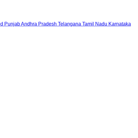
nd
Punjab
Andhra Pradesh
Telangana
Tamil Nadu
Karnataka