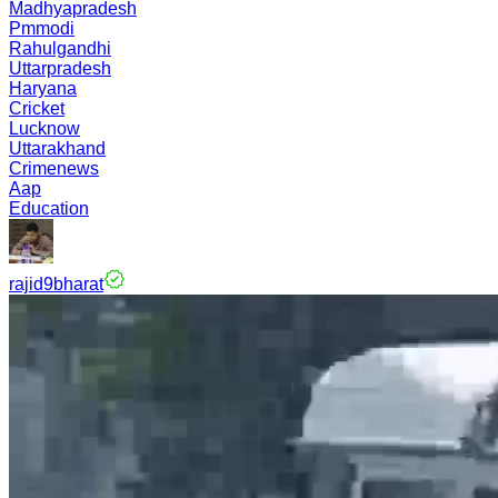
Madhyapradesh
Pmmodi
Rahulgandhi
Uttarpradesh
Haryana
Cricket
Lucknow
Uttarakhand
Crimenews
Aap
Education
rajid9bharat