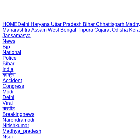
HOME
Delhi
Haryana
Uttar Pradesh
Bihar
Chhattisgarh
Madhy
Maharashtra
Assam
West Bengal
Tripura
Gujarat
Odisha
Kera
Jansamasya
News
Bjp
National
Police
Bihar
India
कांग्रेस
Accident
Congress
Modi
Delhi
Viral
मारपीट
Breakingnews
Narendramodi
Nitishkumar
Madhya_pradesh
Nsui