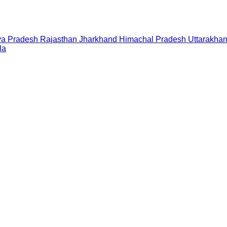
a Pradesh
Rajasthan
Jharkhand
Himachal Pradesh
Uttarakha
la