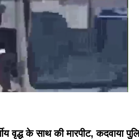
र्षीय वृद्ध के साथ की मारपीट, कदवाया पु