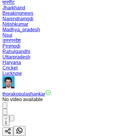
मारपीट
Jharkhand
Breakingnews
Narendramodi
Nitishkumar
Madhya_pradesh
Nsui
उत्तरप्रदेश
Pmmodi
Rahulgandhi
Uttarpradesh
Haryana
Cricket
Lucknow
thorakopulashankar
No video available
1