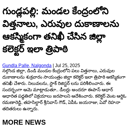
గుండ్లపల్లి: మండల కేంద్రంలోని
విత్తనాలు, ఎరువుల దుకాణాలను
ఆకస్మికంగా తనిఖీ చేసిన జిల్లా
కలెక్టర్ ఇలా త్రిపాఠి
Gundla Palle, Nalgonda
|
Jul 25, 2025
నల్గొండ జిల్లా, డిండి మండల కేంద్రంలోని పలు విత్తనాలు, ఎరువుల
దుకాణాలను శుక్రవారం సాయంత్రం జిల్లా కలెక్టర్ ఇలా త్రిపాఠి ఆకస్మికంగా
తనిఖీ చేశారు. నిలువలను, స్టాక్ రిజిస్టర్ లను పరిశీలించారు. ఈ
సందర్భంగా ఆమె మాట్లాడుతూ.. డీలర్లు అందరూ ఈపాస్ ఆధార్
ఆధారిత పద్ధతిలో విక్రయాలు జరపాలని ఆదేశించారు. కలెక్టర్ వెంట ఆర్డిఓ
రమణారెడ్డి, తహసిల్దార్ శ్రీనివాస్ గౌడ్, ఏపీఓ జయరాజు, ఏవో రెహనా
తదితరులు ఉన్నారు.
MORE NEWS