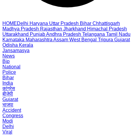
HOME
Delhi
Haryana
Uttar Pradesh
Bihar
Chhattisgarh
Madhya Pradesh
Rajasthan
Jharkhand
Himachal Pradesh
Uttarakhand
Punjab
Andhra Pradesh
Telangana
Tamil Nadu
Karnataka
Maharashtra
Assam
West Bengal
Tripura
Gujarat
Odisha
Kerala
Jansamasya
News
Bjp
National
Police
Bihar
India
कांग्रेस
बीजेपी
Gujarat
भाजपा
Accident
Congress
Modi
Delhi
Viral