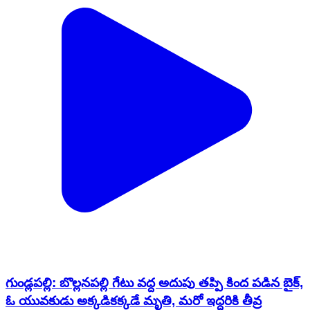
గుండ్లపల్లి: బొల్లనపల్లి గేటు వద్ద అదుపు తప్పి కింద పడిన బైక్,
ఓ యువకుడు అక్కడికక్కడే మృతి, మరో ఇద్దరికి తీవ్ర