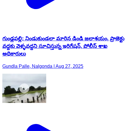
గుండ్లపల్లి: నిండుకుండలా మారిన డిండి జలాశయం, ప్రాజెక్టు
వద్దకు వెళ్ళవద్దని సూచిస్తున్న ఇరిగేషన్, పోలీస్ శాఖ
అధికారులు
Gundla Palle, Nalgonda | Aug 27, 2025