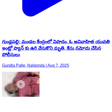
గుండ్లపల్లి: మండల కేంద్రంలో విషాదం, ఓ అవివాహిత యువతి
ఇంట్లో ఫ్యాన్ కు ఉరి వేసుకొని మృతి, కేసు నమోదు చేసిన
పోలీసులు
Gundla Palle, Nalgonda | Aug 7, 2025