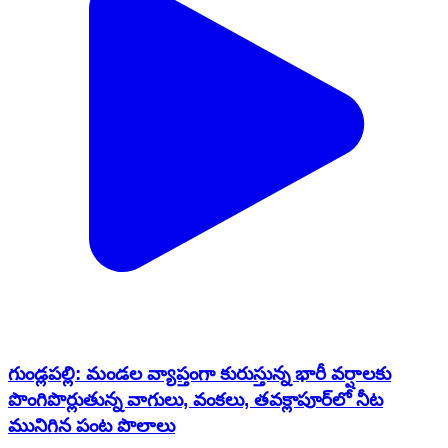
గుండ్లపల్లి: మండల వ్యాప్తంగా కురుస్తున్న భారీ వర్షాలకు
పొంగిపొర్లుతున్న వాగులు, వంకలు, తవక్లాపూర్‌లో నీట
మునిగిన పంట పొలాలు