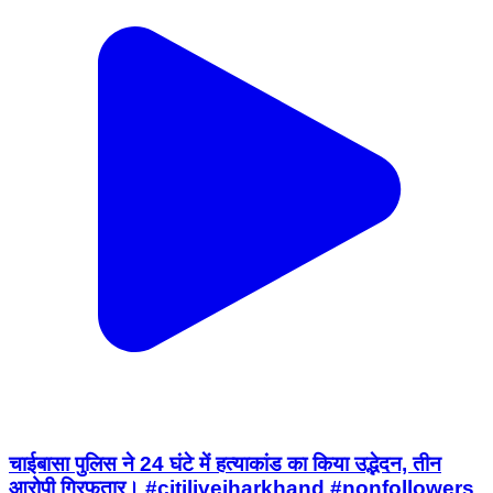
चाईबासा पुलिस ने 24 घंटे में हत्याकांड का किया उद्भेदन, तीन
आरोपी गिरफतार। #citilivejharkhand #nonfollowers