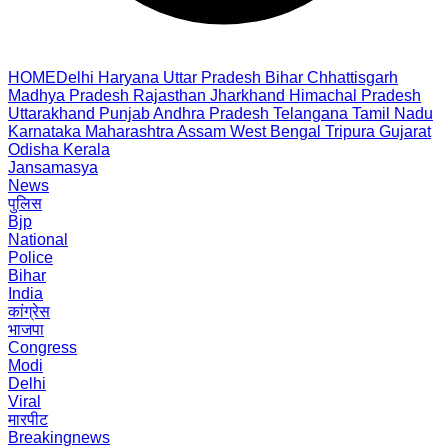
HOME
Delhi
Haryana
Uttar Pradesh
Bihar
Chhattisgarh
Madhya Pradesh
Rajasthan
Jharkhand
Himachal Pradesh
Uttarakhand
Punjab
Andhra Pradesh
Telangana
Tamil Nadu
Karnataka
Maharashtra
Assam
West Bengal
Tripura
Gujarat
Odisha
Kerala
Jansamasya
News
पुलिस
Bjp
National
Police
Bihar
India
कांग्रेस
भाजपा
Congress
Modi
Delhi
Viral
मारपीट
Breakingnews