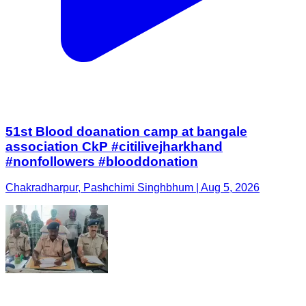
51st Blood doanation camp at bangale
association CkP #citilivejharkhand
#nonfollowers #blooddonation
Chakradharpur, Pashchimi Singhbhum | Aug 5, 2026