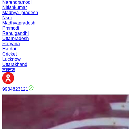
Narendramodi
Nitishkumar
Madhya_pradesh
Nsui
Madhyapradesh
Pmmodi
Rahulgandhi
Uttarpradesh
Haryana
Hardoi
Cricket
Lucknow
Uttarakhand
लखनऊ
9934823121