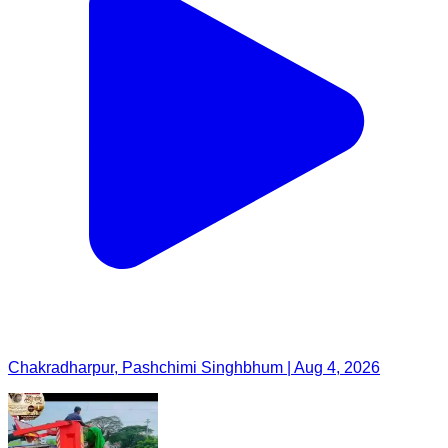
Chakradharpur, Pashchimi Singhbhum | Aug 4, 2026