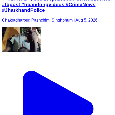
#fbpost #treandongvideos #CrimeNews
#JharkhandPolice
Chakradharpur, Pashchimi Singhbhum | Aug 5, 2026