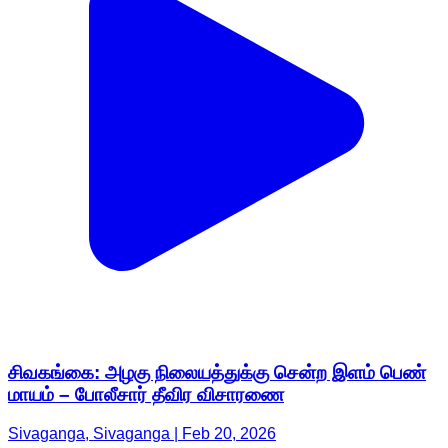
சிவகங்கை: அழகு நிலையத்துக்கு சென்ற இளம் பெண்
மாயம் – போலீசார் தீவிர விசாரணை
Sivaganga, Sivaganga | Feb 20, 2026