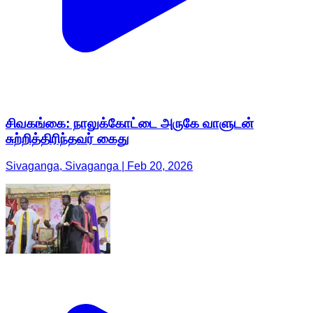
சிவகங்கை: நாலுக்கோட்டை அருகே வாளுடன்
சுற்றித்திரிந்தவர் கைது
Sivaganga, Sivaganga | Feb 20, 2026