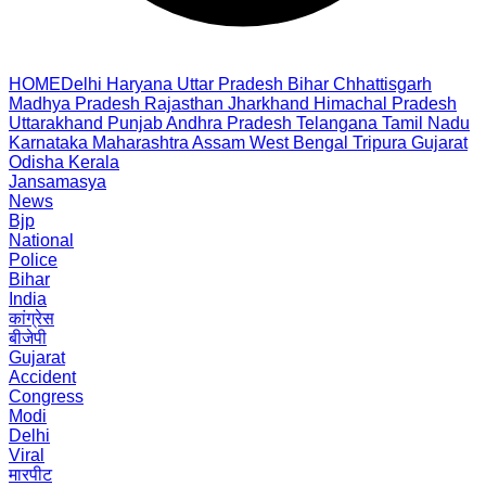
HOME
Delhi
Haryana
Uttar Pradesh
Bihar
Chhattisgarh
Madhya Pradesh
Rajasthan
Jharkhand
Himachal Pradesh
Uttarakhand
Punjab
Andhra Pradesh
Telangana
Tamil Nadu
Karnataka
Maharashtra
Assam
West Bengal
Tripura
Gujarat
Odisha
Kerala
Jansamasya
News
Bjp
National
Police
Bihar
India
कांग्रेस
बीजेपी
Gujarat
Accident
Congress
Modi
Delhi
Viral
मारपीट