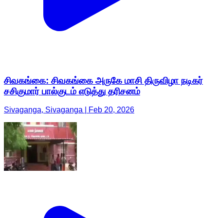
சிவகங்கை: சிவகங்கை அருகே மாசி திருவிழா நடிகர்
சசிகுமார் பால்குடம் எடுத்து தரிசனம்
Sivaganga, Sivaganga | Feb 20, 2026