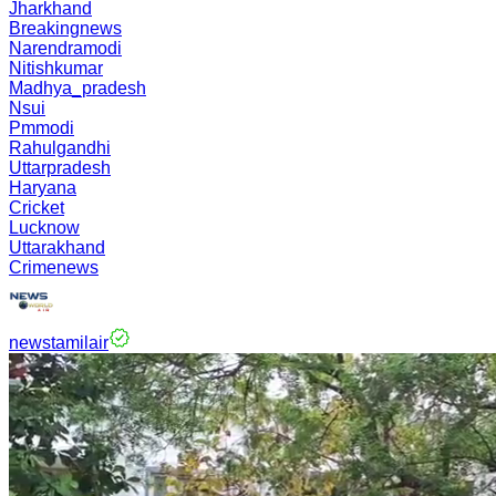
Jharkhand
Breakingnews
Narendramodi
Nitishkumar
Madhya_pradesh
Nsui
Pmmodi
Rahulgandhi
Uttarpradesh
Haryana
Cricket
Lucknow
Uttarakhand
Crimenews
newstamilair