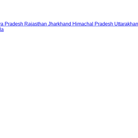
a Pradesh
Rajasthan
Jharkhand
Himachal Pradesh
Uttarakha
la