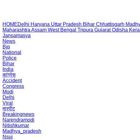
HOME
Delhi
Haryana
Uttar Pradesh
Bihar
Chhattisgarh
Madhy
Maharashtra
Assam
West Bengal
Tripura
Gujarat
Odisha
Kera
Jansamasya
News
Bjp
National
Police
Bihar
India
कांग्रेस
Accident
Congress
Modi
Delhi
Viral
मारपीट
Breakingnews
Narendramodi
Nitishkumar
Madhya_pradesh
Nsui