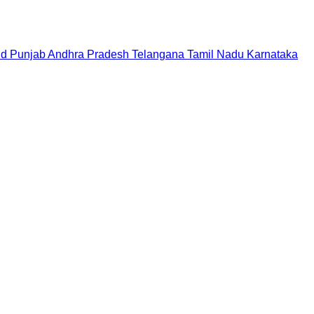
nd
Punjab
Andhra Pradesh
Telangana
Tamil Nadu
Karnataka