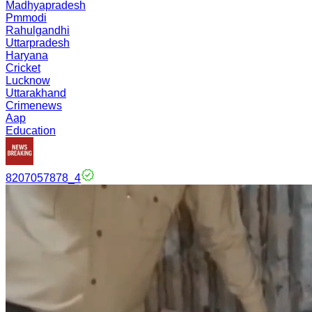
Madhyapradesh
Pmmodi
Rahulgandhi
Uttarpradesh
Haryana
Cricket
Lucknow
Uttarakhand
Crimenews
Aap
Education
8207057878_4