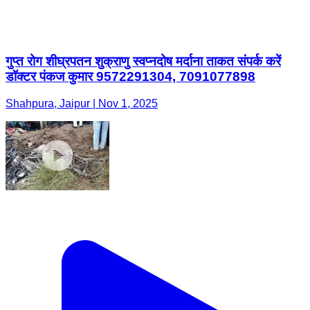
गुप्त रोग शीघ्रपतन शुक्राणु स्वप्नदोष मर्दाना ताकत संपर्क करें
डॉक्टर पंकज कुमार 9572291304, 7091077898
Shahpura, Jaipur | Nov 1, 2025