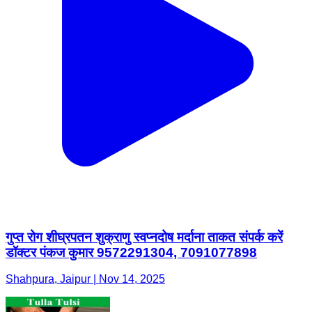
गुप्त रोग शीघ्रपतन शुक्राणु स्वप्नदोष मर्दाना ताकत संपर्क करें
डॉक्टर पंकज कुमार 9572291304, 7091077898
Shahpura, Jaipur | Nov 14, 2025