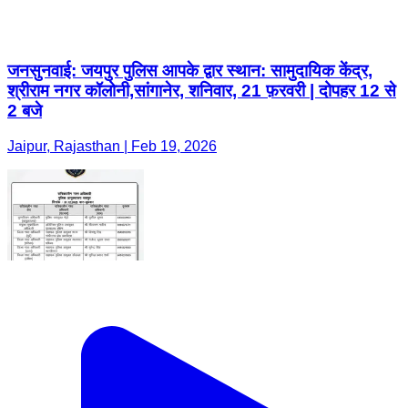
जनसुनवाई: जयपुर पुलिस आपके द्वार स्थान: सामुदायिक केंद्र,
श्रीराम नगर कॉलोनी,सांगानेर, शनिवार, 21 फ़रवरी | दोपहर 12 से
2 बजे
Jaipur, Rajasthan | Feb 19, 2026