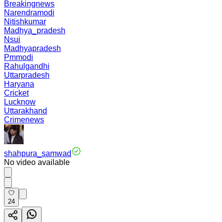
Breakingnews
Narendramodi
Nitishkumar
Madhya_pradesh
Nsui
Madhyapradesh
Pmmodi
Rahulgandhi
Uttarpradesh
Haryana
Cricket
Lucknow
Uttarakhand
Crimenews
shahpura_samwad
No video available
24