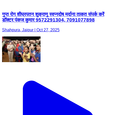
गुप्त रोग शीघ्रपतन शुक्राणु स्वप्नदोष मर्दाना ताकत संपर्क करें
डॉक्टर पंकज कुमार 9572291304, 7091077898
Shahpura, Jaipur | Oct 27, 2025