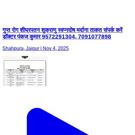
गुप्त रोग शीघ्रपतन शुक्राणु स्वप्नदोष मर्दाना ताकत संपर्क करें
डॉक्टर पंकज कुमार 9572291304, 7091077898
Shahpura, Jaipur | Nov 4, 2025