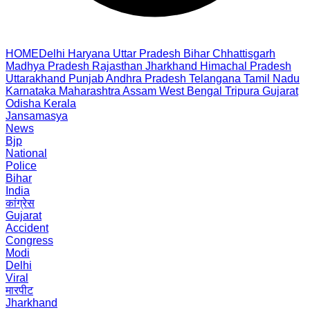
HOME
Delhi
Haryana
Uttar Pradesh
Bihar
Chhattisgarh
Madhya Pradesh
Rajasthan
Jharkhand
Himachal Pradesh
Uttarakhand
Punjab
Andhra Pradesh
Telangana
Tamil Nadu
Karnataka
Maharashtra
Assam
West Bengal
Tripura
Gujarat
Odisha
Kerala
Jansamasya
News
Bjp
National
Police
Bihar
India
कांग्रेस
Gujarat
Accident
Congress
Modi
Delhi
Viral
मारपीट
Jharkhand